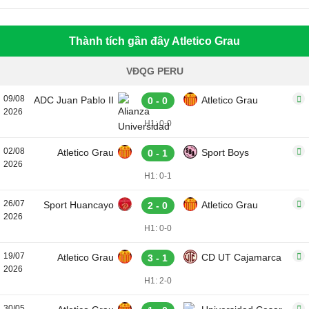
Thành tích gần đây Atletico Grau
VĐQG PERU
09/08
ADC Juan Pablo II
Atletico Grau
0 - 0
2026
H1: 0-0
02/08
Atletico Grau
Sport Boys
0 - 1
2026
H1: 0-1
26/07
Sport Huancayo
Atletico Grau
2 - 0
2026
H1: 0-0
19/07
Atletico Grau
CD UT Cajamarca
3 - 1
2026
H1: 2-0
30/05