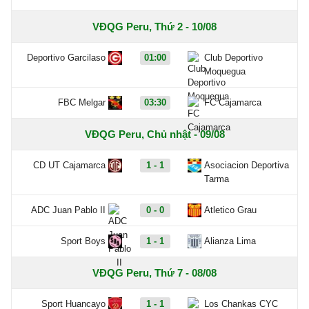
VĐQG Peru, Thứ 2 - 10/08
Deportivo Garcilaso
01:00
Club Deportivo
Moquegua
FBC Melgar
03:30
FC Cajamarca
VĐQG Peru, Chủ nhật - 09/08
CD UT Cajamarca
1 - 1
Asociacion Deportiva
Tarma
ADC Juan Pablo II
0 - 0
Atletico Grau
Sport Boys
1 - 1
Alianza Lima
VĐQG Peru, Thứ 7 - 08/08
Sport Huancayo
1 - 1
Los Chankas CYC