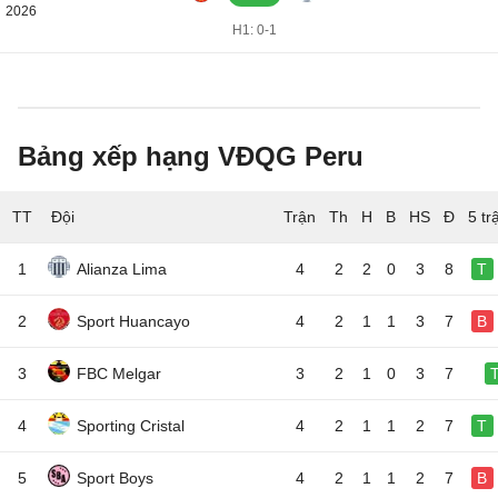
2026
H1: 0-1
Bảng xếp hạng VĐQG Peru
TT
Đội
5 tr
1
Alianza Lima
4
2
2
0
3
8
T
2
Sport Huancayo
4
2
1
1
3
7
B
3
FBC Melgar
3
2
1
0
3
7
4
Sporting Cristal
4
2
1
1
2
7
T
5
Sport Boys
4
2
1
1
2
7
B