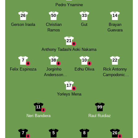
Pedro Ynamine
26
50
33
14
Gerson Iraola
Christian
Gut
Brayan
Ramos
Guevara
21
Anthony Tadashi Aoki Nakama
7
38
10
22
Felix Espinoza
Jorginho
Edhu Oliva
Rick Antonny
Andersson
Campodonico
Sernaque
Perez
17
Bustos
Yorleys Mena
11
99
Neri Bandiera
Raul Ruidiaz
7
5
8
26