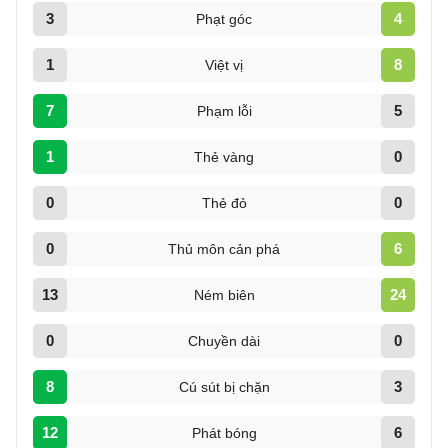
3
4
Phạt góc
1
8
Việt vị
7
5
Phạm lỗi
1
0
Thẻ vàng
0
0
Thẻ đỏ
0
6
Thủ môn cản phá
13
24
Ném biên
0
0
Chuyền dài
8
3
Cú sút bị chặn
12
6
Phát bóng