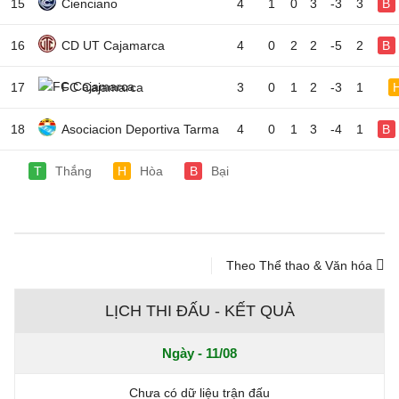
15
Cienciano
4
1
0
3
-3
3
B
16
CD UT Cajamarca
4
0
2
2
-5
2
B
17
FC Cajamarca
3
0
1
2
-3
1
18
Asociacion Deportiva Tarma
4
0
1
3
-4
1
B
T
Thắng
H
Hòa
B
Bại
Theo Thể thao & Văn hóa
LỊCH THI ĐẤU - KẾT QUẢ
Ngày - 11/08
Chưa có dữ liệu trận đấu