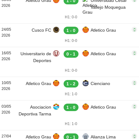
Atletico Grau
Universidad Cesar
1 - 0
2026
Vallejo Moquegua
H1: 0-0
24/05
Cusco FC
Atletico Grau
1 - 0
2026
H1: 0-0
16/05
Universitario de
Atletico Grau
0 - 1
2026
Deportes
H1: 0-0
10/05
Atletico Grau
Cienciano
1 - 2
2026
H1: 1-0
03/05
Asociacion
Atletico Grau
1 - 0
2026
Deportiva Tarma
H1: 1-0
27/04
Atletico Grau
Alianza Lima
0 - 1