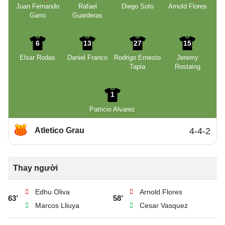
Juan Fernando
Rafael
Diego Soto
Arnold Flores
Garro
Guarderas
6
13
27
15
Elsar Rodas
Daniel Franco
Rodrigo Ernesto
Jeremy
Tapia
Rostaing
1
Patricio Alvarez
Atletico Grau
4-4-2
Thay người
Edhu Oliva
Arnold Flores
63’
58’
Marcos Lliuya
Cesar Vasquez