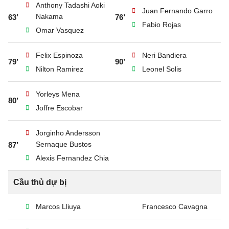
Anthony Tadashi Aoki
Juan Fernando Garro
Nakama
63’
76’
Fabio Rojas
Omar Vasquez
Felix Espinoza
Neri Bandiera
79’
90’
Nilton Ramirez
Leonel Solis
Yorleys Mena
80’
Joffre Escobar
Jorginho Andersson
Sernaque Bustos
87’
Alexis Fernandez Chia
Cầu thủ dự bị
Marcos Lliuya
Francesco Cavagna