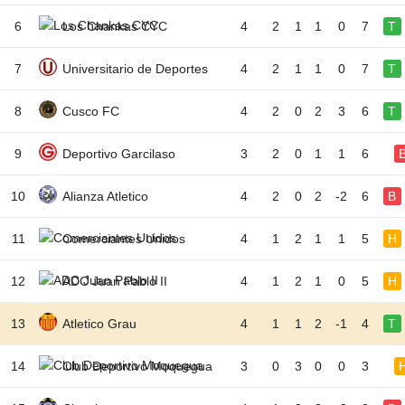
6
Los Chankas CYC
4
2
1
1
0
7
T
7
Universitario de Deportes
4
2
1
1
0
7
T
8
Cusco FC
4
2
0
2
3
6
T
9
Deportivo Garcilaso
3
2
0
1
1
6
10
Alianza Atletico
4
2
0
2
-2
6
B
11
Comerciantes Unidos
4
1
2
1
1
5
H
12
ADC Juan Pablo II
4
1
2
1
0
5
H
13
Atletico Grau
4
1
1
2
-1
4
T
14
Club Deportivo Moquegua
3
0
3
0
0
3