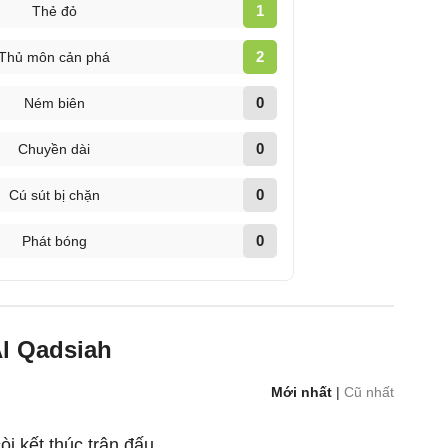
1
Thẻ đỏ
2
Thủ môn cản phá
0
Ném biên
0
Chuyền dài
0
Cú sút bị chặn
0
Phát bóng
Al Qadsiah
Mới nhất
|
Cũ nhất
còi kết thúc trận đấu.