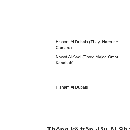
Hisham Al Dubais (Thay: Haroune
Camara)
Nawaf Al-Sadi (Thay: Majed Omar
Kanabah)
Hisham Al Dubais
Thống kê trận đấu Al Sh