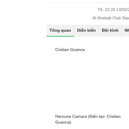
T5, 22:25 13/02
Al-Shabab Club Sta
Tổng quan
Diễn biến
Đội hình
N
Cristian Guanca
Haroune Camara (Kiến tạo: Cristian
Guanca)