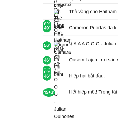
Thẻ vàng cho Haitham A
83'
Cameron Puertas đã ki
49'
V À A A O O O - Julian
56'
Qasem Lajami rời sân v
46'
79'
68'
Hiệp hai bắt đầu.
46'
Hết hiệp một! Trọng tài 
45+3'