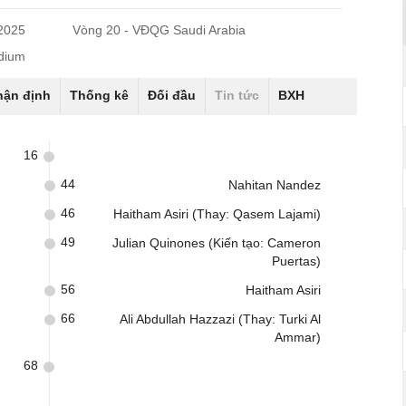
/2025
Vòng 20 - VĐQG Saudi Arabia
dium
hận định
Thống kê
Đối đầu
Tin tức
BXH
16
44
Nahitan Nandez
46
Haitham Asiri (Thay: Qasem Lajami)
49
Julian Quinones (Kiến tạo: Cameron
Puertas)
56
Haitham Asiri
66
Ali Abdullah Hazzazi (Thay: Turki Al
Ammar)
68