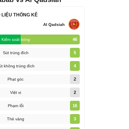
 LIỆU THỐNG KÊ
Al Qadsiah
46
Kiểm soát bóng
5
Sút trúng đích
4
út không trúng đích
2
Phạt góc
2
Việt vị
16
Phạm lỗi
3
Thẻ vàng