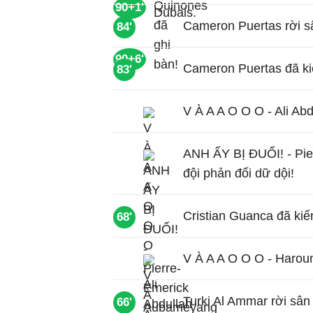
90+1'
Cameron Puertas rời sâ
84'
90+6'
Cameron Puertas đã ki
83'
V À A A O O O - Ali Abd
ANH ẤY BỊ ĐUỔI! - Pi
đội phản đối dữ dội!
Cristian Guanca đã kiế
68'
V À A A O O O - Harou
Turki Al Ammar rời sân
66'