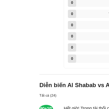
0
0
0
0
0
0
Diễn biến Al Shabab vs 
Tất cả (24)
Hết giờ! Trọng tài thổi 
90+10'