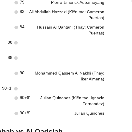
79
Pierre-Emerick Aubameyang
83
Ali Abdullah Hazzazi (Kiến tạo: Cameron
Puertas)
84
Hussain Al Qahtani (Thay: Cameron
Puertas)
88
88
90
Mohammed Qassem Al Nakhli (Thay:
Iker Almena)
90+1'
90+6'
Julian Quinones (Kiến tạo: Ignacio
Fernandez)
90+8'
Julian Quinones
abab vs Al Qadsiah