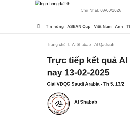
Chủ Nhật, 09/08/2026
Tin nóng
ASEAN Cup
Việt Nam
Anh
T
Trang chủ
Al Shabab - Al Qadsiah
Trực tiếp kết quả A
nay 13-02-2025
Giải VĐQG Saudi Arabia - Th 5, 13/2
Al Shabab