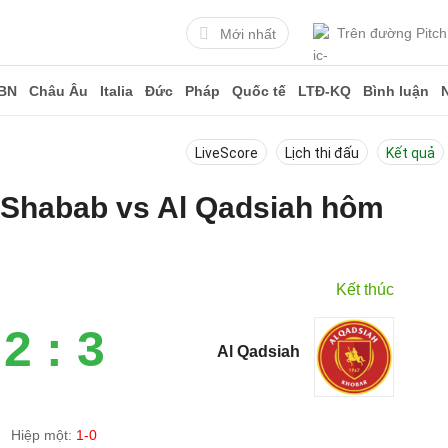
Trên đường Pitch
Mới nhất
BN
Châu Âu
Italia
Đức
Pháp
Quốc tế
LTĐ-KQ
Bình luận
LiveScore
Lịch thi đấu
Kết quả
l Shabab vs Al Qadsiah hôm
Kết thúc
2 : 3
Al Qadsiah
Hiệp một:
1-0