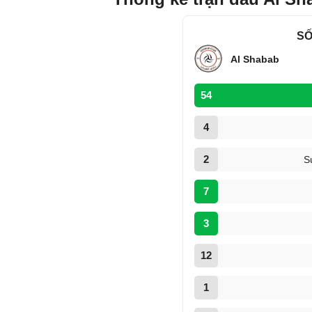
SỐ
Al Shabab
54
4
2
S
7
3
12
1