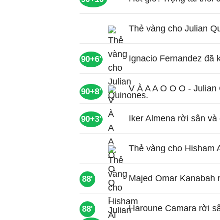
Thẻ vàng cho Julian Q
Ignacio Fernandez đã k
90+6'
V À A A O O O - Julian
90+8'
Iker Almena rời sân v
90+3'
Thẻ vàng cho Hisham A
Majed Omar Kanabah rờ
88'
Haroune Camara rời sâ
88'