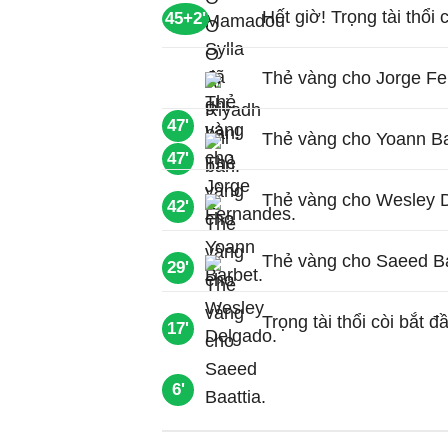
Hết giờ! Trọng tài thổi 
45+2'
Thẻ vàng cho Jorge Fe
47'
Thẻ vàng cho Yoann Ba
47'
Thẻ vàng cho Wesley 
42'
Thẻ vàng cho Saeed Ba
29'
Trọng tài thổi còi bắt đ
17'
6'