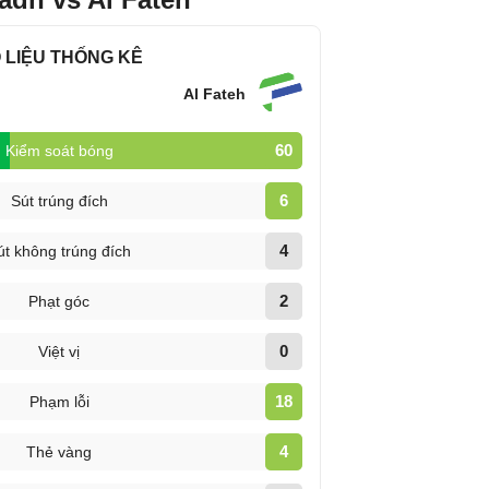
 LIỆU THỐNG KÊ
Al Fateh
60
Kiểm soát bóng
6
Sút trúng đích
4
út không trúng đích
2
Phạt góc
0
Việt vị
18
Phạm lỗi
4
Thẻ vàng