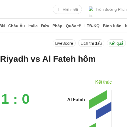
Trên đường Pitch
Mới nhất
BN
Châu Âu
Italia
Đức
Pháp
Quốc tế
LTĐ-KQ
Bình luận
LiveScore
Lịch thi đấu
Kết quả
l Riyadh vs Al Fateh hôm
Kết thúc
1 : 0
Al Fateh