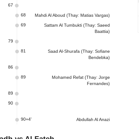
67
68
Mahdi Al Aboud (Thay: Matias Vargas)
69
Sattam Al Tumbukti (Thay: Saeed
Baattia)
79
81
Saad Al-Shurafa (Thay: Sofiane
Bendebka)
86
89
Mohamed Refat (Thay: Jorge
Fernandes)
89
90
90+4'
Abdullah Al Anazi
adh vs Al Fateh