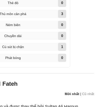
0
Thẻ đỏ
3
Thủ môn cản phá
0
Ném biên
0
Chuyền dài
1
Cú sút bị chặn
0
Phát bóng
l Fateh
Mới nhất
|
Cũ nhất
n và được thay thế bởi Sultan Ali Haroun.