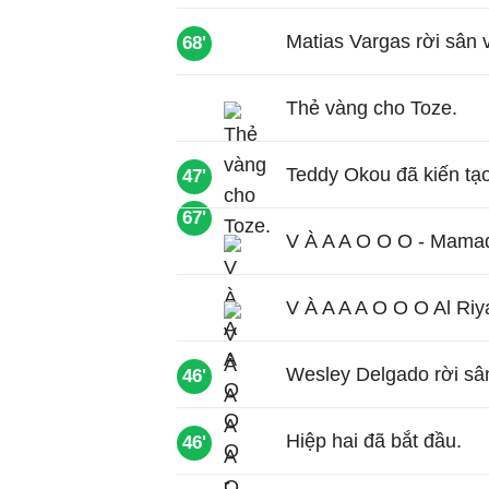
Matias Vargas rời sân 
68'
Thẻ vàng cho Toze.
Teddy Okou đã kiến tạ
47'
67'
V À A A O O O - Mamad
V À A A A O O O Al Riy
Wesley Delgado rời sân
46'
Hiệp hai đã bắt đầu.
46'