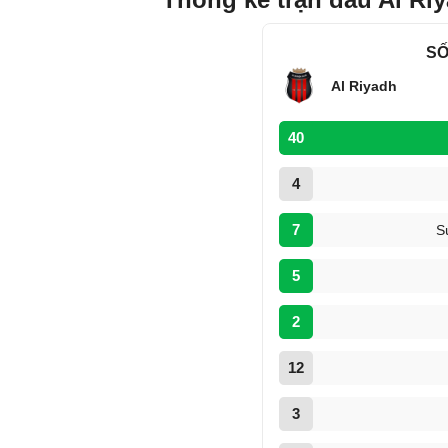
SỐ
Al Riyadh
40
4
7
S
5
2
12
3