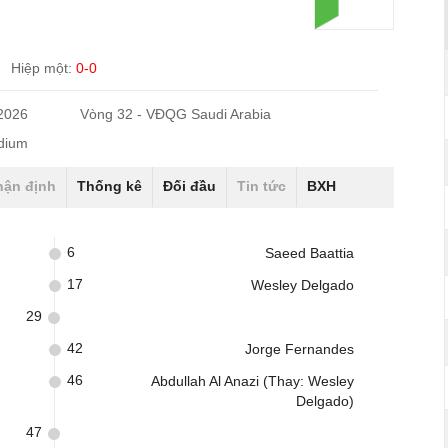
Hiệp một:
0-0
/2026
Vòng 32 - VĐQG Saudi Arabia
adium
hận định
Thống kê
Đối đầu
Tin tức
BXH
6
Saeed Baattia
17
Wesley Delgado
29
42
Jorge Fernandes
46
Abdullah Al Anazi (Thay: Wesley
Delgado)
47