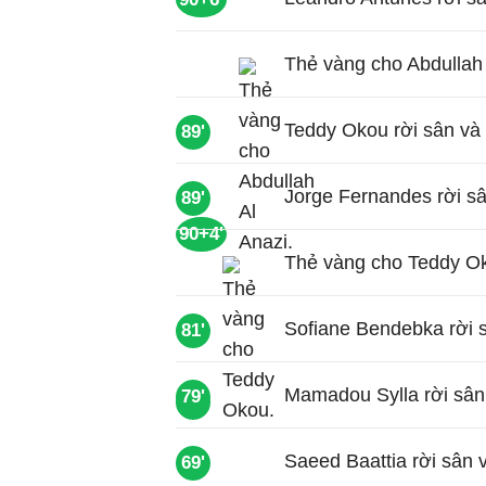
Thẻ vàng cho Abdullah 
Teddy Okou rời sân và
89'
Jorge Fernandes rời s
89'
90+4'
Thẻ vàng cho Teddy O
Sofiane Bendebka rời s
81'
Mamadou Sylla rời sân 
79'
86'
Saeed Baattia rời sân 
69'