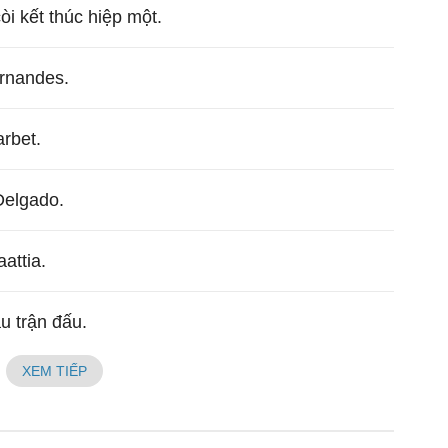
còi kết thúc hiệp một.
rnandes.
rbet.
Delgado.
attia.
ầu trận đấu.
XEM TIẾP