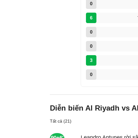
0
6
0
0
3
0
Diễn biến Al Riyadh vs A
Tất cả (21)
Leandro Antunes rời sâ
90+6'