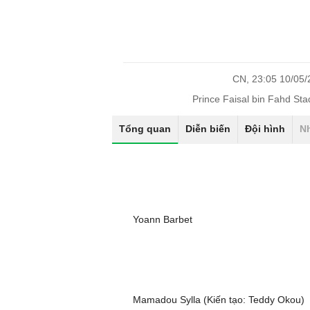
CN, 23:05 10/05
Prince Faisal bin Fahd St
Tổng quan
Diễn biến
Đội hình
N
Yoann Barbet
Mamadou Sylla (Kiến tạo: Teddy Okou)