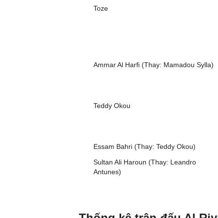
Toze
Ammar Al Harfi (Thay: Mamadou Sylla)
Teddy Okou
Essam Bahri (Thay: Teddy Okou)
Sultan Ali Haroun (Thay: Leandro
Antunes)
Thống kê trận đấu Al Riy