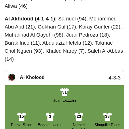
Aliwa (46)
Al Akhdoud (4-1-4-1):
Samuel (94), Mohammed
Abu Abd (21), Gökhan Gul (17), Koray Gunter (22),
Muhannad Al Qaydhi (98), Juan Pedroza (18),
Burak Ince (11), Abdulaziz Hetela (12), Tokmac
Chol Nguen (93), Khaled Narey (7), Saleh Al-Abbas
(14)
Al Kholood
4-3-3
31
Juan Cozzani
15
3
23
38
Ramzi Solan
Edgaras Utkus
Norbert
Shaquille Pinas