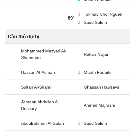
Tokmac Chol Nguen
89’
Saud Salem
Cầu thủ dự bị
Mohammed Mazyad Al-
Rakan Najjar
Shammari
Hassan Al-Asmari
Muath Faquihi
Sultan Al-Shahri
Ghassan Hawsawi
Jamaan Abdullah Al
Ahmed Majrashi
Dossary
Abdulrahman Al-Safari
Saud Salem