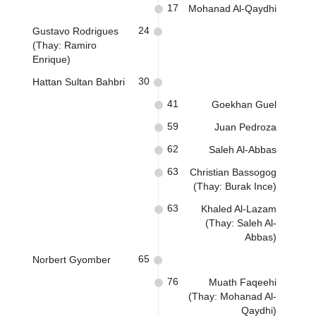
17
Mohanad Al-Qaydhi
24
Gustavo Rodrigues
(Thay: Ramiro
Enrique)
30
Hattan Sultan Bahbri
41
Goekhan Guel
59
Juan Pedroza
62
Saleh Al-Abbas
63
Christian Bassogog
(Thay: Burak Ince)
63
Khaled Al-Lazam
(Thay: Saleh Al-
Abbas)
65
Norbert Gyomber
76
Muath Faqeehi
(Thay: Mohanad Al-
Qaydhi)