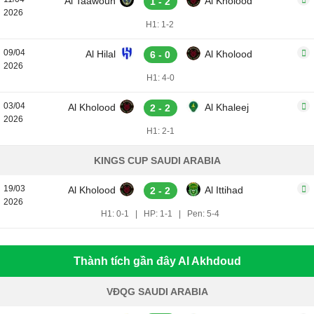
Al Taawoun
Al Kholood
1 - 2
2026
H1: 1-2
09/04
Al Hilal
Al Kholood
6 - 0
2026
H1: 4-0
03/04
Al Kholood
Al Khaleej
2 - 2
2026
H1: 2-1
KINGS CUP SAUDI ARABIA
19/03
Al Kholood
Al Ittihad
2 - 2
2026
H1: 0-1
|
HP: 1-1
|
Pen: 5-4
Thành tích gần đây Al Akhdoud
VĐQG SAUDI ARABIA