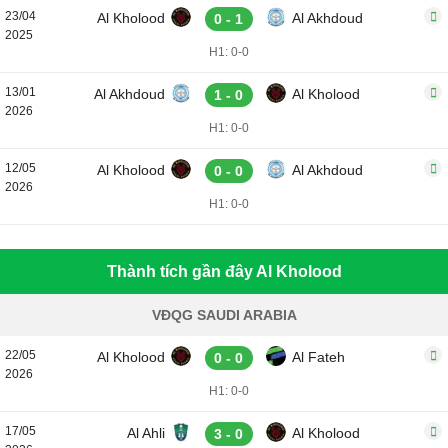
23/04
Al Kholood
Al Akhdoud
0 - 1
2025
H1: 0-0
13/01
Al Akhdoud
Al Kholood
1 - 0
2026
H1: 0-0
12/05
Al Kholood
Al Akhdoud
0 - 0
2026
H1: 0-0
Thành tích gần đây Al Kholood
VĐQG SAUDI ARABIA
22/05
Al Kholood
Al Fateh
0 - 0
2026
H1: 0-0
17/05
Al Ahli
Al Kholood
3 - 0