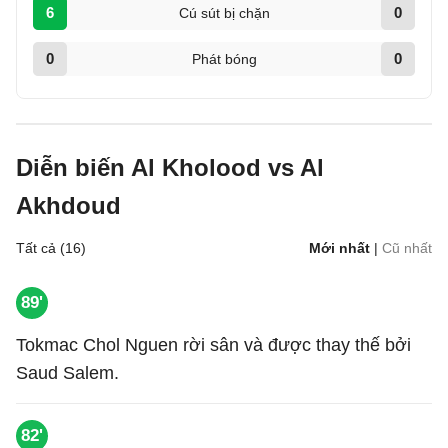
6
0
Cú sút bị chặn
0
0
Phát bóng
Diễn biến Al Kholood vs Al
Akhdoud
Tất cả (16)
Mới nhất
|
Cũ nhất
89'
Tokmac Chol Nguen rời sân và được thay thế bởi
Saud Salem.
82'