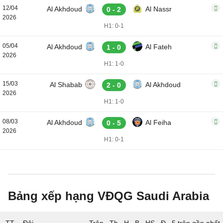
12/04
Al Akhdoud
Al Nassr
0 - 2
2026
H1: 0-1
05/04
Al Akhdoud
Al Fateh
1 - 0
2026
H1: 1-0
15/03
Al Shabab
Al Akhdoud
2 - 0
2026
H1: 1-0
08/03
Al Akhdoud
Al Feiha
0 - 5
2026
H1: 0-1
Bảng xếp hạng VĐQG Saudi Arabia