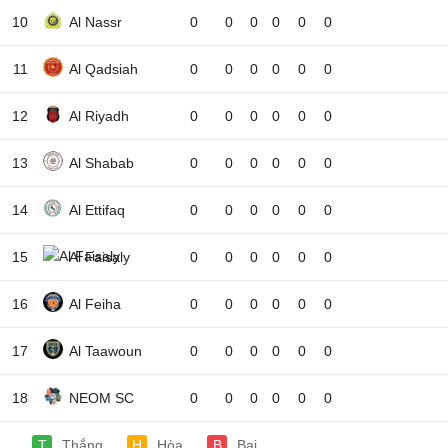
10
Al Nassr
0
0
0
0
0
0
11
Al Qadsiah
0
0
0
0
0
0
12
Al Riyadh
0
0
0
0
0
0
13
Al Shabab
0
0
0
0
0
0
14
Al Ettifaq
0
0
0
0
0
0
15
Al Faisaly
0
0
0
0
0
0
16
Al Feiha
0
0
0
0
0
0
17
Al Taawoun
0
0
0
0
0
0
18
NEOM SC
0
0
0
0
0
0
T
Thắng
H
Hòa
B
Bại