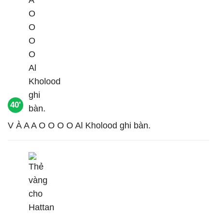
40'
V À A A O O O O Al Kholood ghi bàn.