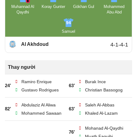
Muhannad Al
Koray Gunter
Gökhan Gul
Mohammed
Qaydhi
Abu Abd
94
Samuel
Al Akhdoud
4-1-4-1
Thay người
Ramiro Enrique
Burak Ince
24’
63’
Gustavo Rodrigues
Christian Bassogog
Abdulaziz Al Aliwa
Saleh Al-Abbas
82’
63’
Mohammed Sawaan
Khaled Al-Lazam
Mohanad Al-Qaydhi
76’
Muath Faquihi