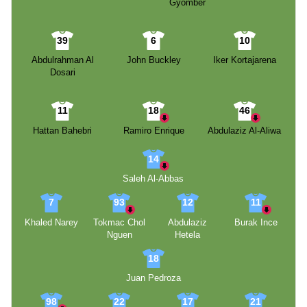
Gyömbér
39
6
10
Abdulrahman Al
John Buckley
Iker Kortajarena
Dosari
11
18
46
Hattan Bahebri
Ramiro Enrique
Abdulaziz Al-Aliwa
14
Saleh Al-Abbas
7
93
12
11
Khaled Narey
Tokmac Chol
Abdulaziz
Burak Ince
Nguen
Hetela
18
Juan Pedroza
98
22
17
21