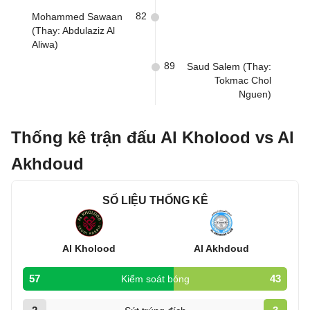
82
Mohammed Sawaan
(Thay: Abdulaziz Al
Aliwa)
89
Saud Salem (Thay:
Tokmac Chol
Nguen)
Thống kê trận đấu Al Kholood vs Al
Akhdoud
SỐ LIỆU THỐNG KÊ
Al Kholood
Al Akhdoud
57
43
Kiểm soát bóng