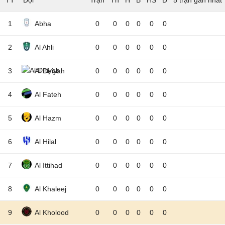
TT
Đội
5 trận gần nhất
1
Abha
0
0
0
0
0
0
2
Al Ahli
0
0
0
0
0
0
3
Al Diriyah
0
0
0
0
0
0
4
Al Fateh
0
0
0
0
0
0
5
Al Hazm
0
0
0
0
0
0
6
Al Hilal
0
0
0
0
0
0
7
Al Ittihad
0
0
0
0
0
0
8
Al Khaleej
0
0
0
0
0
0
9
Al Kholood
0
0
0
0
0
0