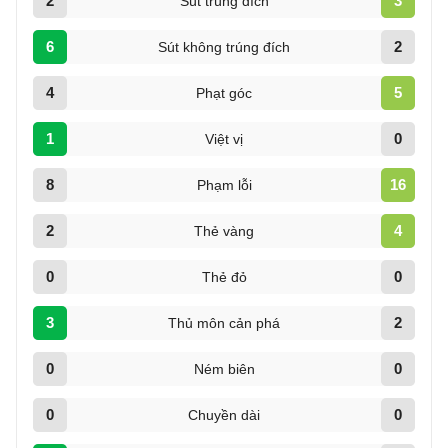
2
3
Sút trúng đích
6
2
Sút không trúng đích
4
5
Phạt góc
1
0
Việt vị
8
16
Phạm lỗi
2
4
Thẻ vàng
0
0
Thẻ đỏ
3
2
Thủ môn cản phá
0
0
Ném biên
0
0
Chuyền dài