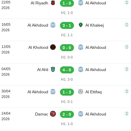
22/05
Al Riyadh
Al Akhdoud
1 - 0
2026
H1: 1-0
16/05
Al Akhdoud
Al Khaleej
3 - 1
2026
H1: 1-1
12/05
Al Kholood
Al Akhdoud
0 - 0
2026
H1: 0-0
04/05
Al Ahli
Al Akhdoud
4 - 0
2026
H1: 3-0
30/04
Al Akhdoud
Al Ettifaq
1 - 3
2026
H1: 0-1
24/04
Damac
Al Akhdoud
2 - 0
2026
H1: 1-0