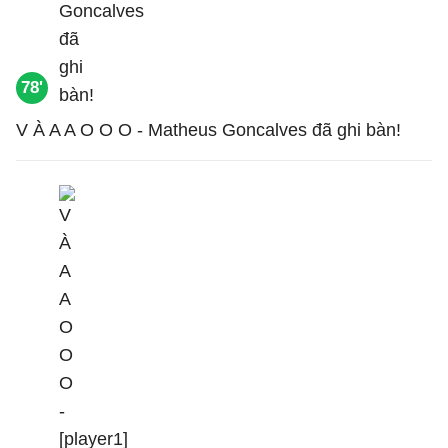
78'
V À A A O O O - Matheus Goncalves đã ghi bàn!