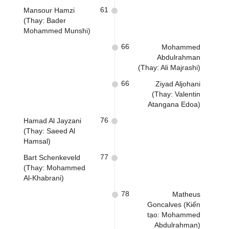
61
Mansour Hamzi
(Thay: Bader
Mohammed Munshi)
66
Mohammed
Abdulrahman
(Thay: Ali Majrashi)
66
Ziyad Aljohani
(Thay: Valentin
Atangana Edoa)
76
Hamad Al Jayzani
(Thay: Saeed Al
Hamsal)
77
Bart Schenkeveld
(Thay: Mohammed
Al-Khabrani)
78
Matheus
Goncalves (Kiến
tạo: Mohammed
Abdulrahman)