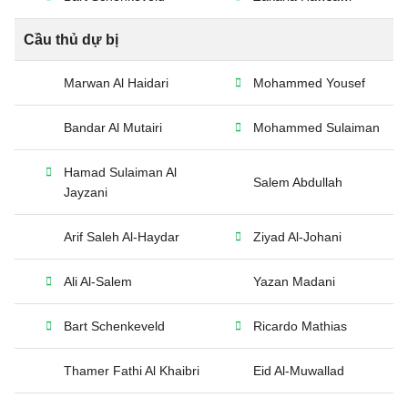
Cầu thủ dự bị
Marwan Al Haidari
Mohammed Yousef
Bandar Al Mutairi
Mohammed Sulaiman
Hamad Sulaiman Al
Salem Abdullah
Jayzani
Arif Saleh Al-Haydar
Ziyad Al-Johani
Ali Al-Salem
Yazan Madani
Bart Schenkeveld
Ricardo Mathias
Thamer Fathi Al Khaibri
Eid Al-Muwallad