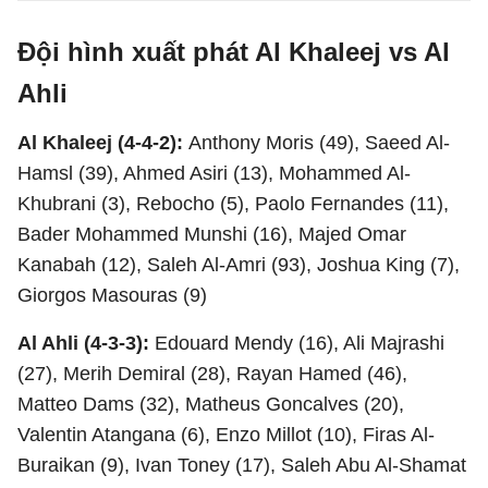
Đội hình xuất phát Al Khaleej vs Al
Ahli
Al Khaleej (4-4-2):
Anthony Moris (49), Saeed Al-
Hamsl (39), Ahmed Asiri (13), Mohammed Al-
Khubrani (3), Rebocho (5), Paolo Fernandes (11),
Bader Mohammed Munshi (16), Majed Omar
Kanabah (12), Saleh Al-Amri (93), Joshua King (7),
Giorgos Masouras (9)
Al Ahli (4-3-3):
Edouard Mendy (16), Ali Majrashi
(27), Merih Demiral (28), Rayan Hamed (46),
Matteo Dams (32), Matheus Goncalves (20),
Valentin Atangana (6), Enzo Millot (10), Firas Al-
Buraikan (9), Ivan Toney (17), Saleh Abu Al-Shamat