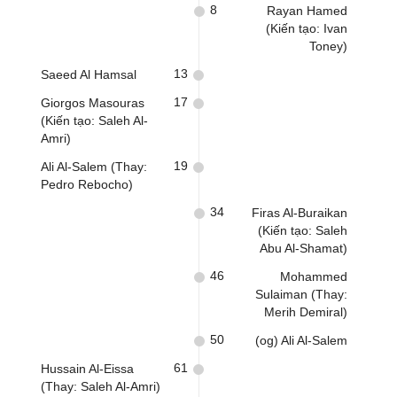
8
Rayan Hamed
(Kiến tạo: Ivan
Toney)
13
Saeed Al Hamsal
17
Giorgos Masouras
(Kiến tạo: Saleh Al-
Amri)
19
Ali Al-Salem (Thay:
Pedro Rebocho)
34
Firas Al-Buraikan
(Kiến tạo: Saleh
Abu Al-Shamat)
46
Mohammed
Sulaiman (Thay:
Merih Demiral)
50
(og) Ali Al-Salem
61
Hussain Al-Eissa
(Thay: Saleh Al-Amri)