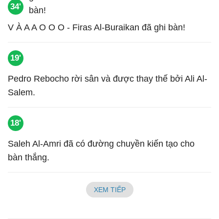
34'
V À A A O O O - Firas Al-Buraikan đã ghi bàn!
19'
Pedro Rebocho rời sân và được thay thế bởi Ali Al-
Salem.
18'
Saleh Al-Amri đã có đường chuyền kiến tạo cho
bàn thắng.
XEM TIẾP