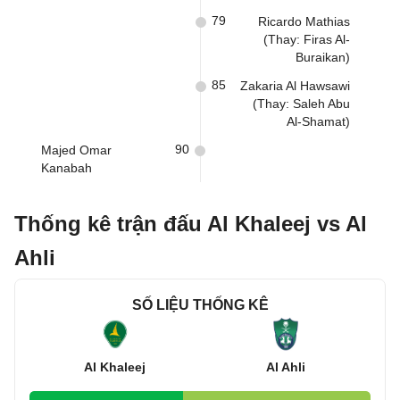
79
Ricardo Mathias
(Thay: Firas Al-
Buraikan)
85
Zakaria Al Hawsawi
(Thay: Saleh Abu
Al-Shamat)
90
Majed Omar
Kanabah
Thống kê trận đấu Al Khaleej vs Al
Ahli
SỐ LIỆU THỐNG KÊ
Al Khaleej
Al Ahli