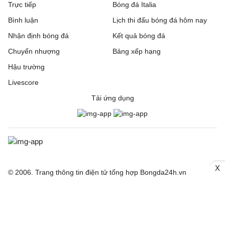
Trực tiếp
Bóng đá Italia
Bình luận
Lịch thi đấu bóng đá hôm nay
Nhận định bóng đá
Kết quả bóng đá
Chuyển nhượng
Bảng xếp hạng
Hậu trường
Livescore
Tải ứng dụng
X
© 2006. Trang thông tin điện tử tổng hợp Bongda24h.vn
CƠ QUAN CHỦ QUẢN: Công ty Cổ phần Truyền thông Quốc tế
INCOM
Giấy phép số: 150/GP-SVHTT cấp ngày 03/4/2026 bởi Sở Văn
hoá Thể thao TP. Hà Nội