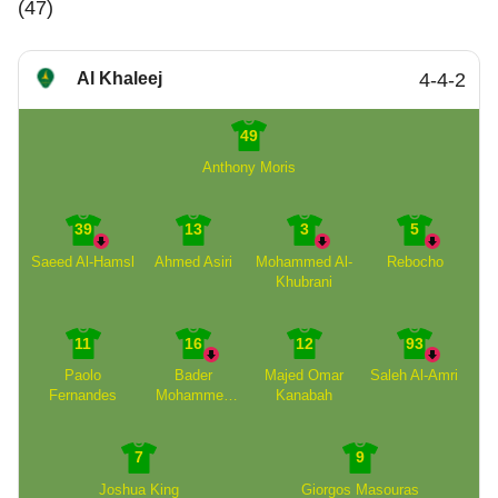
(47)
Al Khaleej
4-4-2
49
Anthony Moris
39
13
3
5
Saeed Al-Hamsl
Ahmed Asiri
Mohammed Al-
Rebocho
Khubrani
11
16
12
93
Paolo
Bader
Majed Omar
Saleh Al-Amri
Fernandes
Mohammed
Kanabah
Munshi
7
9
Joshua King
Giorgos Masouras