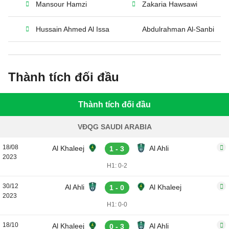
Mansour Hamzi
Zakaria Hawsawi
Hussain Ahmed Al Issa
Abdulrahman Al-Sanbi
Thành tích đối đầu
Thành tích đối đầu
VĐQG SAUDI ARABIA
18/08
Al Khaleej
Al Ahli
1 - 3
2023
H1: 0-2
30/12
Al Ahli
Al Khaleej
1 - 0
2023
H1: 0-0
18/10
Al Khaleej
Al Ahli
0 - 3