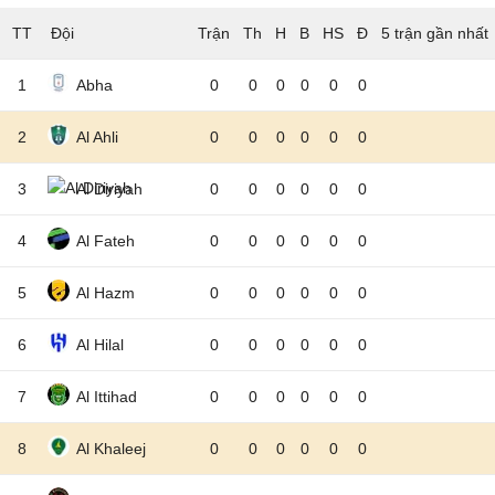
TT
Đội
5 trận gần nhất
1
Abha
0
0
0
0
0
0
2
Al Ahli
0
0
0
0
0
0
3
Al Diriyah
0
0
0
0
0
0
4
Al Fateh
0
0
0
0
0
0
5
Al Hazm
0
0
0
0
0
0
6
Al Hilal
0
0
0
0
0
0
7
Al Ittihad
0
0
0
0
0
0
8
Al Khaleej
0
0
0
0
0
0