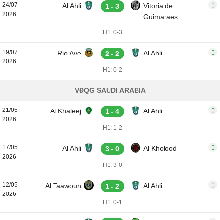
24/07
Al Ahli
Vitoria de
1 - 3
2026
Guimaraes
H1: 0-3
19/07
Rio Ave
Al Ahli
2 - 2
2026
H1: 0-2
VĐQG SAUDI ARABIA
21/05
Al Khaleej
Al Ahli
1 - 4
2026
H1: 1-2
17/05
Al Ahli
Al Kholood
3 - 0
2026
H1: 3-0
12/05
Al Taawoun
Al Ahli
1 - 2
2026
H1: 0-1