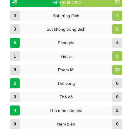
45
55
Kiểm soát bóng
4
7
Sút trúng đích
3
6
Sút không trúng đích
5
4
Phạt góc
1
3
Việt vị
9
10
Phạm lỗi
2
0
Thẻ vàng
0
0
Thẻ đỏ
4
3
Thủ môn cản phá
0
0
Ném biên