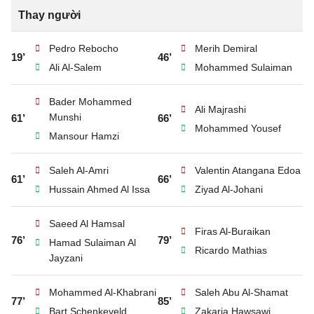
Thay người
Pedro Rebocho
Merih Demiral
19’
46’
Ali Al-Salem
Mohammed Sulaiman
Bader Mohammed
Ali Majrashi
Munshi
61’
66’
Mohammed Yousef
Mansour Hamzi
Saleh Al-Amri
Valentin Atangana Edoa
61’
66’
Hussain Ahmed Al Issa
Ziyad Al-Johani
Saeed Al Hamsal
Firas Al-Buraikan
76’
79’
Hamad Sulaiman Al
Ricardo Mathias
Jayzani
Mohammed Al-Khabrani
Saleh Abu Al-Shamat
77’
85’
Bart Schenkeveld
Zakaria Hawsawi