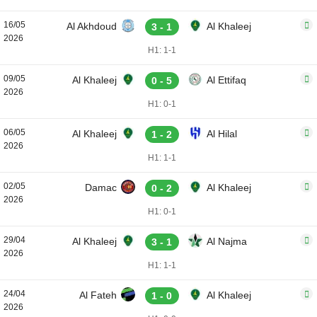
16/05
Al Akhdoud
Al Khaleej
3 - 1
2026
H1: 1-1
09/05
Al Khaleej
Al Ettifaq
0 - 5
2026
H1: 0-1
06/05
Al Khaleej
Al Hilal
1 - 2
2026
H1: 1-1
02/05
Damac
Al Khaleej
0 - 2
2026
H1: 0-1
29/04
Al Khaleej
Al Najma
3 - 1
2026
H1: 1-1
24/04
Al Fateh
Al Khaleej
1 - 0
2026