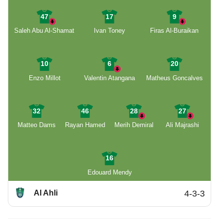
47
17
9
Saleh Abu Al-Shamat
Ivan Toney
Firas Al-Buraikan
10
6
20
Enzo Millot
Valentin Atangana
Matheus Goncalves
32
46
28
27
Matteo Dams
Rayan Hamed
Merih Demiral
Ali Majrashi
16
Edouard Mendy
Al Ahli
4-3-3