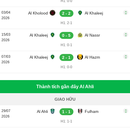
H1: 0-0
03/04
Al Kholood
Al Khaleej
2 - 2
2026
H1: 2-1
15/03
Al Khaleej
Al Nassr
0 - 5
2026
H1: 0-1
07/03
Al Khaleej
Al Hazm
2 - 1
2026
H1: 0-0
Thành tích gần đây Al Ahli
GIAO HỮU
29/07
Al Ahli
Fulham
1 - 1
2026
H1: 1-1