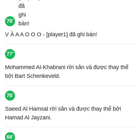
78'
V À A A O O O - [player1] đã ghi bàn!
77'
Mohammed Al-Khabrani rời sân và được thay thế
bởi Bart Schenkeveld.
76'
Saeed Al Hamsal rời sân và được thay thế bởi
Hamad Al Jayzani.
66'