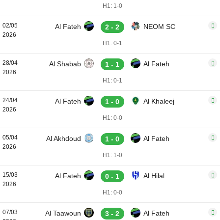
H1: 1-0
02/05
Al Fateh
NEOM SC
2 - 2
2026
H1: 0-1
28/04
Al Shabab
Al Fateh
1 - 1
2026
H1: 0-1
24/04
Al Fateh
Al Khaleej
1 - 0
2026
H1: 0-0
05/04
Al Akhdoud
Al Fateh
1 - 0
2026
H1: 1-0
15/03
Al Fateh
Al Hilal
0 - 1
2026
H1: 0-0
07/03
Al Taawoun
Al Fateh
3 - 2