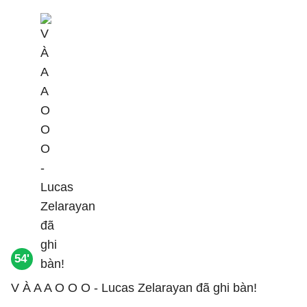
54'
V À A A O O O - Lucas Zelarayan đã ghi bàn!