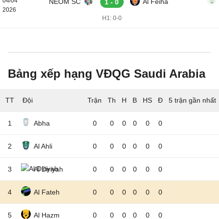
04/04
NEOM SC
Al Feiha
1 - 0
2026
H1: 0-0
Bảng xếp hạng VĐQG Saudi Arabia
TT
Đội
5 trận gần nhất
1
Abha
0
0
0
0
0
0
2
Al Ahli
0
0
0
0
0
0
3
Al Diriyah
0
0
0
0
0
0
4
Al Fateh
0
0
0
0
0
0
5
Al Hazm
0
0
0
0
0
0