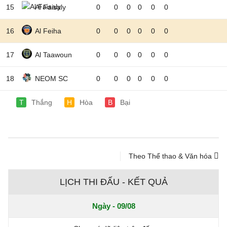
15
Al Faisaly
0
0
0
0
0
0
16
Al Feiha
0
0
0
0
0
0
17
Al Taawoun
0
0
0
0
0
0
18
NEOM SC
0
0
0
0
0
0
T
Thắng
H
Hòa
B
Bại
Theo Thể thao & Văn hóa
LỊCH THI ĐẤU - KẾT QUẢ
Ngày - 09/08