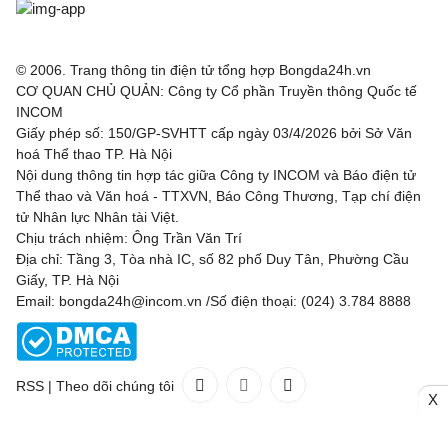
© 2006. Trang thông tin điện tử tổng hợp Bongda24h.vn
CƠ QUAN CHỦ QUẢN: Công ty Cổ phần Truyền thông Quốc tế
INCOM
Giấy phép số: 150/GP-SVHTT cấp ngày 03/4/2026 bởi Sở Văn
hoá Thể thao TP. Hà Nội
Nội dung thông tin hợp tác giữa Công ty INCOM và Báo điện tử
Thể thao và Văn hoá - TTXVN, Báo Công Thương, Tạp chí điện
tử Nhân lực Nhân tài Việt.
Chịu trách nhiệm: Ông Trần Văn Trí
Địa chỉ: Tầng 3, Tòa nhà IC, số 82 phố Duy Tân, Phường Cầu
Giấy, TP. Hà Nội
Email: bongda24h@incom.vn /Số điện thoại: (024) 3.784 8888
RSS
|
Theo dõi chúng tôi
X
Liên hệ
Quảng cáo
(024) 3.784 8888