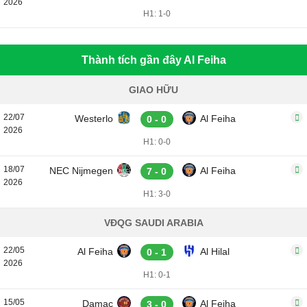
2026
H1: 1-0
Thành tích gần đây Al Feiha
GIAO HỮU
22/07
Westerlo
Al Feiha
0 - 0
2026
H1: 0-0
18/07
NEC Nijmegen
Al Feiha
7 - 0
2026
H1: 3-0
VĐQG SAUDI ARABIA
22/05
Al Feiha
Al Hilal
0 - 1
2026
H1: 0-1
15/05
Damac
Al Feiha
3 - 0