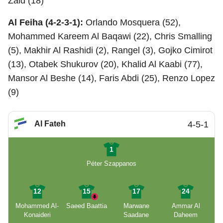
Zaid (18)
Al Feiha (4-2-3-1):
Orlando Mosquera (52),
Mohammed Kareem Al Baqawi (22), Chris Smalling
(5), Makhir Al Rashidi (2), Rangel (3), Gojko Cimirot
(13), Otabek Shukurov (20), Khalid Al Kaabi (77),
Mansor Al Beshe (14), Faris Abdi (25), Renzo Lopez
(9)
Al Fateh
4-5-1
1
Péter Szappanos
12
15
17
24
Mohammed Al-
Saeed Baattia
Marwane
Ammar Al
Konaideri
Saadane
Daheem