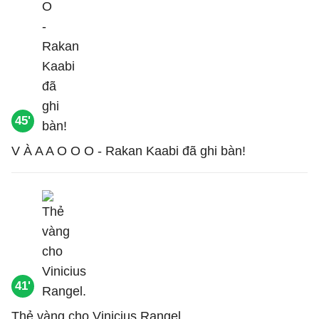
45'
V À A A O O O - Rakan Kaabi đã ghi bàn!
41'
Thẻ vàng cho Vinicius Rangel.