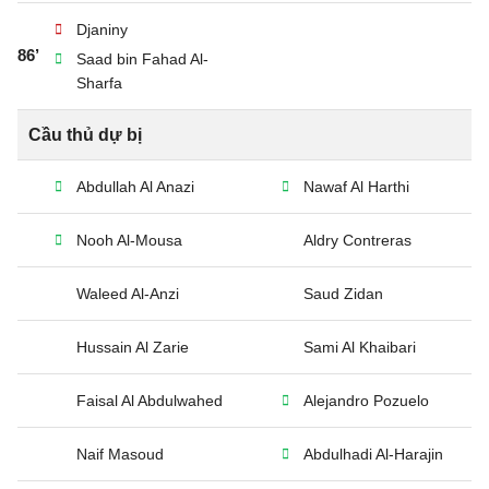
Djaniny
86’
Saad bin Fahad Al-
Sharfa
Cầu thủ dự bị
Abdullah Al Anazi
Nawaf Al Harthi
Nooh Al-Mousa
Aldry Contreras
Waleed Al-Anzi
Saud Zidan
Hussain Al Zarie
Sami Al Khaibari
Faisal Al Abdulwahed
Alejandro Pozuelo
Naif Masoud
Abdulhadi Al-Harajin