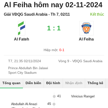
Al Feiha hôm nay 02-11-2024
Giải VĐQG Saudi Arabia - Th 7, 02/11
Kết thúc
1 : 1
Al Fateh
Al Feiha
Hiệp một:
0-1
T7, 21:35 02/11/2024
Vòng 9 - VĐQG Saudi Arabia
Prince Abdullah Bin Jalawi
Sport City Stadium
Tổng quan
Diễn biến
Đội hình
Nhận định
Thống kê
41
Vinicius Rangel
45
Abdullah Al Anazi