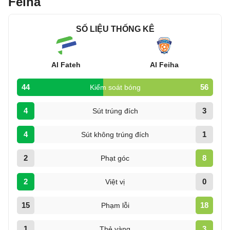
Feiha
SỐ LIỆU THỐNG KÊ
Al Fateh
Al Feiha
44
56
Kiểm soát bóng
4
3
Sút trúng đích
4
1
Sút không trúng đích
2
8
Phạt góc
2
0
Việt vị
15
18
Phạm lỗi
1
3
Thẻ vàng