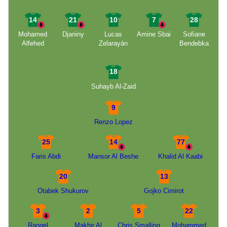
14
21
10
7
28
Mohamed
Djaniny
Lucas
Amine Sbai
Sofiane
Alfehed
Zelarayán
Bendebka
18
Suhayb Al-Zaid
9
Renzo Lopez
25
14
77
Faris Abdi
Mansor Al Beshe
Khalid Al Kaabi
20
13
Otabek Shukurov
Gojko Cimirot
3
2
5
22
Rangel
Makhir Al
Chris Smalling
Mohammed