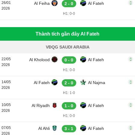
26/01
Al Feiha
Al Fateh
2 - 0
2026
H1: 0-0
Thành tích gần đây Al Fateh
VĐQG SAUDI ARABIA
22/05
Al Kholood
Al Fateh
0 - 0
2026
H1: 0-0
14/05
Al Fateh
Al Najma
2 - 0
2026
H1: 1-0
10/05
Al Riyadh
Al Fateh
1 - 0
2026
H1: 0-0
07/05
Al Ahli
Al Fateh
3 - 1
2026