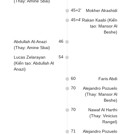
(Thay: Amine Sbai)
45+2'
Mokher Alrashidi
45+4'
Rakan Kaabi (Kiến
tạo: Mansor Al
Beshe)
46
Abdullah Al-Anazi
(Thay: Amine Sbai)
54
Lucas Zelarayan
(Kiến tạo: Abdullah Al
Anazi)
60
Faris Abdi
70
Alejandro Pozuelo
(Thay: Mansor Al
Beshe)
70
Nawaf Al Harthi
(Thay: Vinicius
Rangel)
71
Alejandro Pozuelo