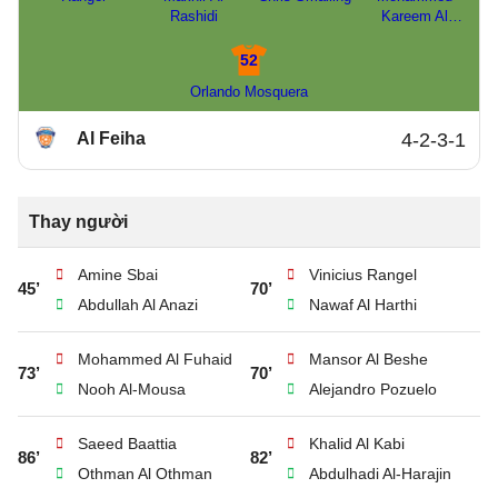
Rashidi
Kareem Al
Baqawi
52
Orlando Mosquera
Al Feiha
4-2-3-1
Thay người
Amine Sbai
Vinicius Rangel
45’
70’
Abdullah Al Anazi
Nawaf Al Harthi
Mohammed Al Fuhaid
Mansor Al Beshe
73’
70’
Nooh Al-Mousa
Alejandro Pozuelo
Saeed Baattia
Khalid Al Kabi
86’
82’
Othman Al Othman
Abdulhadi Al-Harajin