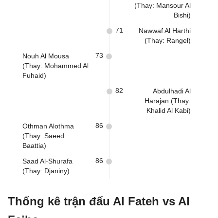
(Thay: Mansour Al
Bishi)
71
Nawwaf Al Harthi
(Thay: Rangel)
73
Nouh Al Mousa
(Thay: Mohammed Al
Fuhaid)
82
Abdulhadi Al
Harajan (Thay:
Khalid Al Kabi)
86
Othman Alothma
(Thay: Saeed
Baattia)
86
Saad Al-Shurafa
(Thay: Djaniny)
Thống kê trận đấu Al Fateh vs Al