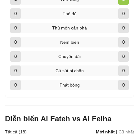
0
0
Thẻ đỏ
0
0
Thủ môn cản phá
0
0
Ném biên
0
0
Chuyền dài
0
0
Cú sút bị chặn
0
0
Phát bóng
Diễn biến Al Fateh vs Al Feiha
Tất cả (18)
Mới nhất
|
Cũ nhất