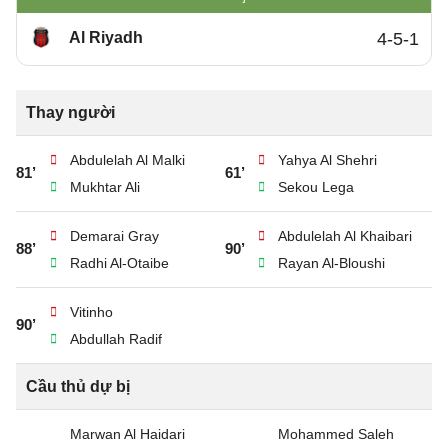
Al Riyadh
4-5-1
Thay người
Abdulelah Al Malki
Yahya Al Shehri
81’
61’
Mukhtar Ali
Sekou Lega
Demarai Gray
Abdulelah Al Khaibari
88’
90’
Radhi Al-Otaibe
Rayan Al-Bloushi
Vitinho
90’
Abdullah Radif
Cầu thủ dự bị
Marwan Al Haidari
Mohammed Saleh