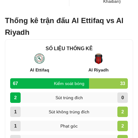
Khaibari)
Thống kê trận đấu Al Ettifaq vs Al
Riyadh
SỐ LIỆU THỐNG KÊ
Al Ettifaq
Al Riyadh
67
33
Kiểm soát bóng
2
0
Sút trúng đích
1
2
Sút không trúng đích
1
2
Phạt góc