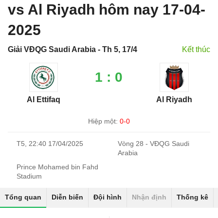
vs Al Riyadh hôm nay 17-04-
2025
Giải VĐQG Saudi Arabia - Th 5, 17/4
Kết thúc
1 : 0
Al Ettifaq
Al Riyadh
Hiệp một:
0-0
T5, 22:40 17/04/2025
Vòng 28 - VĐQG Saudi
Arabia
Prince Mohamed bin Fahd
Stadium
Tổng quan
Diễn biến
Đội hình
Nhận định
Thống kê