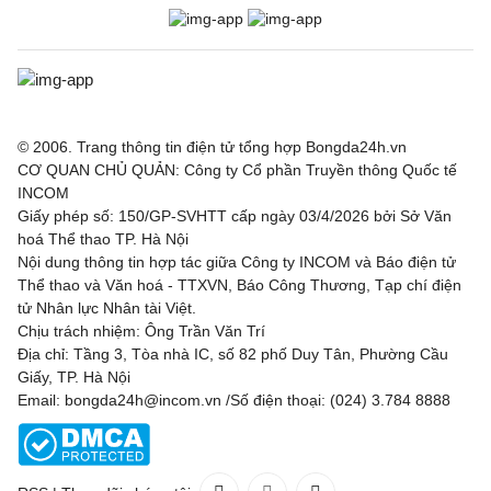
© 2006. Trang thông tin điện tử tổng hợp Bongda24h.vn
CƠ QUAN CHỦ QUẢN: Công ty Cổ phần Truyền thông Quốc tế
INCOM
Giấy phép số: 150/GP-SVHTT cấp ngày 03/4/2026 bởi Sở Văn
hoá Thể thao TP. Hà Nội
Nội dung thông tin hợp tác giữa Công ty INCOM và Báo điện tử
Thể thao và Văn hoá - TTXVN, Báo Công Thương, Tạp chí điện
tử Nhân lực Nhân tài Việt.
Chịu trách nhiệm: Ông Trần Văn Trí
Địa chỉ: Tầng 3, Tòa nhà IC, số 82 phố Duy Tân, Phường Cầu
Giấy, TP. Hà Nội
Email: bongda24h@incom.vn /Số điện thoại: (024) 3.784 8888