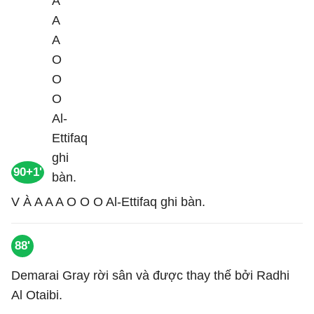
90+1'
V À A A A O O O Al-Ettifaq ghi bàn.
88'
Demarai Gray rời sân và được thay thế bởi Radhi
Al Otaibi.