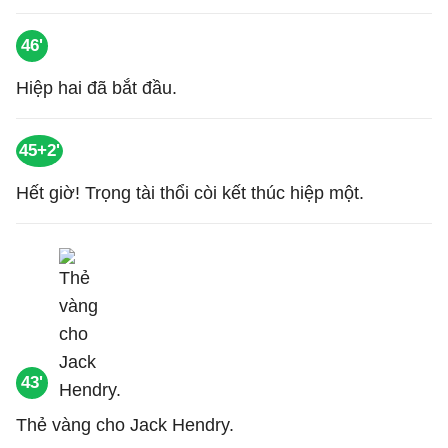
46'
Hiệp hai đã bắt đầu.
45+2'
Hết giờ! Trọng tài thổi còi kết thúc hiệp một.
43'
Thẻ vàng cho Jack Hendry.