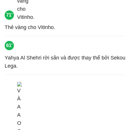
71'
Thẻ vàng cho Vitinho.
61'
Yahya Al Shehri rời sân và được thay thế bởi Sekou
Lega.