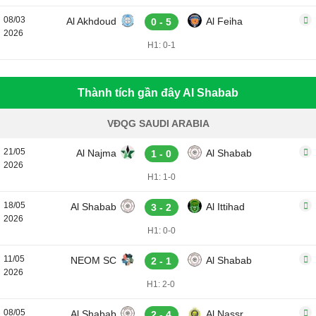
08/03
Al Akhdoud
Al Feiha
0 - 5
2026
H1: 0-1
Thành tích gần đây Al Shabab
VĐQG SAUDI ARABIA
21/05
Al Najma
Al Shabab
1 - 0
2026
H1: 1-0
18/05
Al Shabab
Al Ittihad
3 - 2
2026
H1: 0-0
11/05
NEOM SC
Al Shabab
2 - 1
2026
H1: 2-0
08/05
Al Shabab
Al Nassr
2 - 4