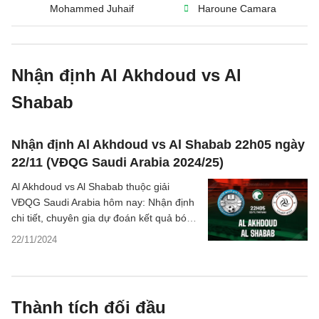
Mohammed Juhaif
Haroune Camara
Nhận định Al Akhdoud vs Al
Shabab
Nhận định Al Akhdoud vs Al Shabab 22h05 ngày
22/11 (VĐQG Saudi Arabia 2024/25)
Al Akhdoud vs Al Shabab thuộc giải
VĐQG Saudi Arabia hôm nay: Nhận định
chi tiết, chuyên gia dự đoán kết quả bóng
đá, thống kê - phân tích tỷ số trận đấu.
22/11/2024
Thành tích đối đầu