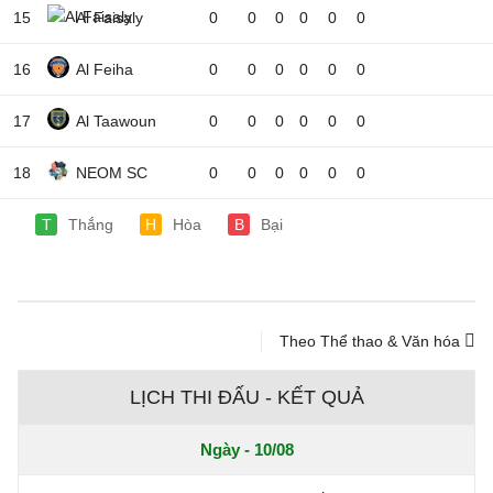
15
Al Faisaly
0
0
0
0
0
0
16
Al Feiha
0
0
0
0
0
0
17
Al Taawoun
0
0
0
0
0
0
18
NEOM SC
0
0
0
0
0
0
T
Thắng
H
Hòa
B
Bại
Theo Thể thao & Văn hóa
LỊCH THI ĐẤU - KẾT QUẢ
Ngày - 10/08