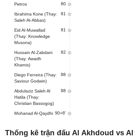
80
Petros
81
Ibrahima Kone (Thay:
Saleh Al-Abbas)
81
Eid Al-Muwallad
(Thay: Knowledge
Musona)
82
Hussain Al-Zabdani
(Thay: Awadh
Khamis)
88
Diego Ferreira (Thay:
Saviour Godwin)
88
Abdulaziz Saleh Al
Hatila (Thay:
Christian Bassogog)
90+8'
Mohanad Al-Qaydhi
Thống kê trận đấu Al Akhdoud vs Al