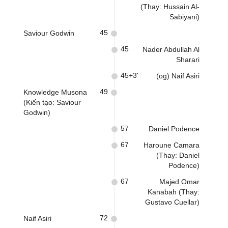
(Thay: Hussain Al-
Sabiyani)
45
Saviour Godwin
45
Nader Abdullah Al
Sharari
45+3'
(og) Naif Asiri
49
Knowledge Musona
(Kiến tạo: Saviour
Godwin)
57
Daniel Podence
67
Haroune Camara
(Thay: Daniel
Podence)
67
Majed Omar
Kanabah (Thay:
Gustavo Cuellar)
72
Naif Asiri