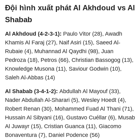
Đội hình xuất phát Al Akhdoud vs Al
Shabab
Al Akhdoud (4-2-3-1):
Paulo Vitor (28), Awadh
Khamis Al Faraj (27), Naif Asiri (15), Saeed Al-
Rubaie (4), Muhannad Al Qaydhi (98), Juan
Pedroza (18), Petros (66), Christian Bassogog (13),
Knowledge Musona (11), Saviour Godwin (10),
Saleh Al-Abbas (14)
Al Shabab (3-4-1-2):
Abdullah Al Mayouf (33),
Nader Abdullah Al-Sharari (5), Wesley Hoedt (4),
Robert Renan (30), Mohammed Fuad Al Thani (71),
Hussain Al Sibyani (16), Gustavo Cuéllar (6), Musab
Al Juwayr (15), Cristian Guanca (11), Giacomo
Bonaventura (7), Daniel Podence (56)