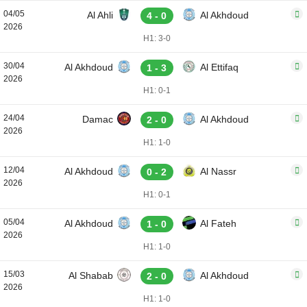
04/05
Al Ahli
Al Akhdoud
4 - 0
2026
H1: 3-0
30/04
Al Akhdoud
Al Ettifaq
1 - 3
2026
H1: 0-1
24/04
Damac
Al Akhdoud
2 - 0
2026
H1: 1-0
12/04
Al Akhdoud
Al Nassr
0 - 2
2026
H1: 0-1
05/04
Al Akhdoud
Al Fateh
1 - 0
2026
H1: 1-0
15/03
Al Shabab
Al Akhdoud
2 - 0
2026
H1: 1-0