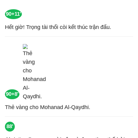
90+11'
Hết giờ! Trọng tài thổi còi kết thúc trận đấu.
90+8'
Thẻ vàng cho Mohanad Al-Qaydhi.
88'