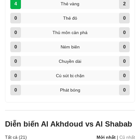
4
2
Thẻ vàng
0
0
Thẻ đỏ
0
0
Thủ môn cản phá
0
0
Ném biên
0
0
Chuyền dài
0
0
Cú sút bị chặn
0
0
Phát bóng
Diễn biến Al Akhdoud vs Al Shabab
Tất cả (21)
Mới nhất
|
Cũ nhất