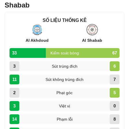
Shabab
SỐ LIỆU THỐNG KÊ
Al Akhdoud
Al Shabab
33
67
Kiểm soát bóng
3
6
Sút trúng đích
11
7
Sút không trúng đích
2
5
Phạt góc
3
0
Việt vị
14
8
Phạm lỗi