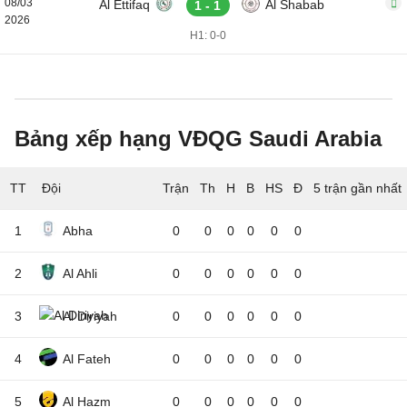
08/03
Al Ettifaq
Al Shabab
1 - 1
2026
H1: 0-0
Bảng xếp hạng VĐQG Saudi Arabia
TT
Đội
5 trận gần nhất
1
Abha
0
0
0
0
0
0
2
Al Ahli
0
0
0
0
0
0
3
Al Diriyah
0
0
0
0
0
0
4
Al Fateh
0
0
0
0
0
0
5
Al Hazm
0
0
0
0
0
0