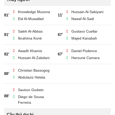
Knowledge Musona
Hussain Al-Sabiyani
81’
11’
Eid Al-Muwallad
Nawaf Al-Sadi
Saleh Al-Abbas
Gustavo Cuellar
81’
67’
Ibrahima Koné
Majed Kanabah
Awadh Khamis
Daniel Podence
82’
67’
Hussain Al-Zabdani
Haroune Camara
Christian Bassogog
88’
Abdulaziz Hetela
Saviour Godwin
88’
Diego de Sousa
Ferreira
Cầu thủ dự bị