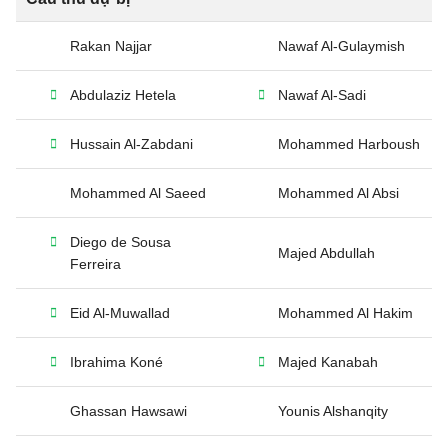
Rakan Najjar
Nawaf Al-Gulaymish
Abdulaziz Hetela
Nawaf Al-Sadi
Hussain Al-Zabdani
Mohammed Harboush
Mohammed Al Saeed
Mohammed Al Absi
Diego de Sousa
Majed Abdullah
Ferreira
Eid Al-Muwallad
Mohammed Al Hakim
Ibrahima Koné
Majed Kanabah
Ghassan Hawsawi
Younis Alshanqity