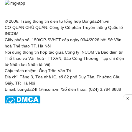
© 2006. Trang thông tin điện tử tổng hợp Bongda24h.vn
CƠ QUAN CHỦ QUẢN: Công ty Cổ phần Truyền thông Quốc tế
INCOM
Giấy phép số: 150/GP-SVHTT cấp ngày 03/4/2026 bởi Sở Văn
hoá Thể thao TP. Hà Nội
Nội dung thông tin hợp tác giữa Công ty INCOM và Báo điện tử
Thể thao và Văn hoá - TTXVN, Báo Công Thương, Tạp chí điện
tử Nhân lực Nhân tài Việt.
Chịu trách nhiệm: Ông Trần Văn Trí
Địa chỉ: Tầng 3, Tòa nhà IC, số 82 phố Duy Tân, Phường Cầu
Giấy, TP. Hà Nội
Email: bongda24h@incom.vn /Số điện thoại: (024) 3.784 8888
X
RSS
|
Theo dõi chúng tôi
Liên hệ
Quảng cáo
(024) 3.784 8888