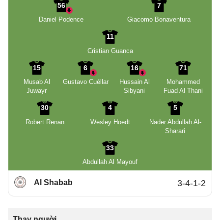
56
7
Daniel Podence
Giacomo Bonaventura
11
Cristian Guanca
15
6
16
71
Musab Al
Gustavo Cuéllar
Hussain Al
Mohammed
Juwayr
Sibyani
Fuad Al Thani
30
4
5
Robert Renan
Wesley Hoedt
Nader Abdullah Al-
Sharari
33
Abdullah Al Mayouf
Al Shabab
3-4-1-2
Thay người