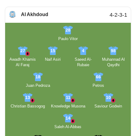
Al Akhdoud
4-2-3-1
28
Paulo Vitor
27
15
4
98
Awadh Khamis
Naif Asiri
Saeed Al-
Muhannad Al
Al Faraj
Rubaie
Qaydhi
18
66
Juan Pedroza
Petros
13
11
10
Christian Bassogog
Knowledge Musona
Saviour Godwin
14
Saleh Al-Abbas