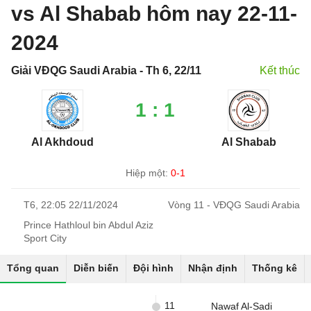
vs Al Shabab hôm nay 22-11-
2024
Giải VĐQG Saudi Arabia - Th 6, 22/11
Kết thúc
1 : 1
Al Akhdoud
Al Shabab
Hiệp một:
0-1
T6, 22:05 22/11/2024
Vòng 11 - VĐQG Saudi Arabia
Prince Hathloul bin Abdul Aziz
Sport City
Tổng quan
Diễn biến
Đội hình
Nhận định
Thống kê
11
Nawaf Al-Sadi