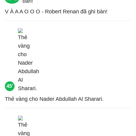
V À A A O O O - Robert Renan đã ghi bàn!
45'
Thẻ vàng cho Nader Abdullah Al Sharari.