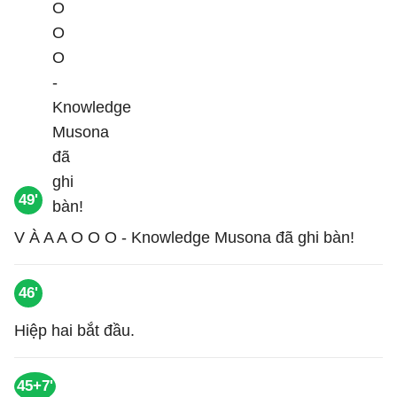
49'
V À A A O O O - Knowledge Musona đã ghi bàn!
46'
Hiệp hai bắt đầu.
45+7'