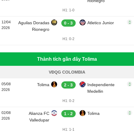
Rionegro
H1: 1-0
12/04
Aguilas Doradas
Atletico Junior
0 - 3
2026
Rionegro
H1: 0-2
Thành tích gần đây Tolima
VĐQG COLOMBIA
05/08
Tolima
Independiente
2 - 3
2026
Medellin
H1: 0-2
02/08
Alianza FC
Tolima
1 - 2
2026
Valledupar
H1: 1-1