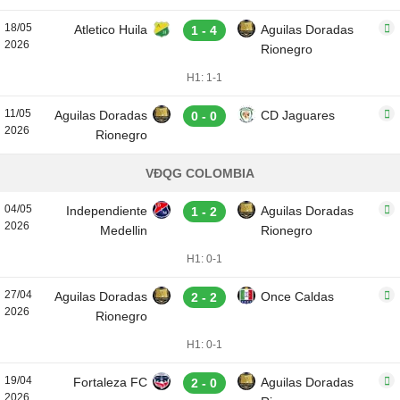
18/05
Atletico Huila
Aguilas Doradas
1 - 4
2026
Rionegro
H1: 1-1
11/05
Aguilas Doradas
CD Jaguares
0 - 0
2026
Rionegro
VĐQG COLOMBIA
04/05
Independiente
Aguilas Doradas
1 - 2
2026
Medellin
Rionegro
H1: 0-1
27/04
Aguilas Doradas
Once Caldas
2 - 2
2026
Rionegro
H1: 0-1
19/04
Fortaleza FC
Aguilas Doradas
2 - 0
2026