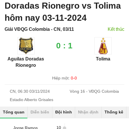
Doradas Rionegro vs Tolima
hôm nay 03-11-2024
Giải VĐQG Colombia - CN, 03/11
Kết thúc
0 : 1
Aguilas Doradas
Tolima
Rionegro
Hiệp một:
0-0
CN, 06:30 03/11/2024
Vòng 16 - VĐQG Colombia
Estadio Alberto Grisales
Tổng quan
Diễn biến
Đội hình
Nhận định
Thống kê
10
Jorge Ramos