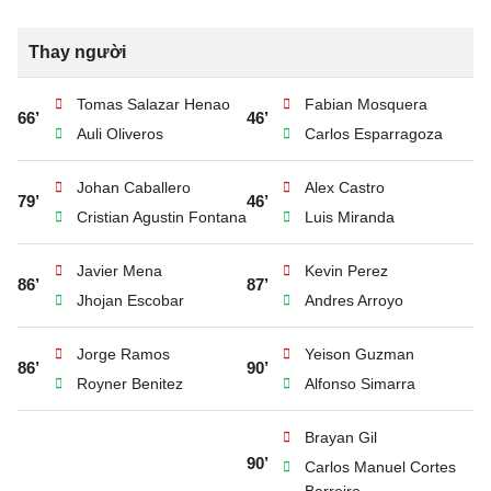
Thay người
Tomas Salazar Henao
Fabian Mosquera
66’
46’
Auli Oliveros
Carlos Esparragoza
Johan Caballero
Alex Castro
79’
46’
Cristian Agustin Fontana
Luis Miranda
Javier Mena
Kevin Perez
86’
87’
Jhojan Escobar
Andres Arroyo
Jorge Ramos
Yeison Guzman
86’
90’
Royner Benitez
Alfonso Simarra
Brayan Gil
90’
Carlos Manuel Cortes