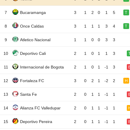
7
Bucaramanga
3
1
2
0
1
5
T
8
Once Caldas
3
1
1
1
3
4
T
9
Atletico Nacional
1
1
0
0
3
3
10
Deportivo Cali
2
1
0
1
1
3
11
Internacional de Bogota
2
1
0
1
-1
3
12
Fortaleza FC
3
0
2
1
-2
2
H
13
Santa Fe
2
0
1
1
-1
1
14
Alianza FC Valledupar
2
0
1
1
-1
1
15
Deportivo Pereira
2
0
1
1
-1
1