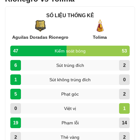
SỐ LIỆU THỐNG KÊ
Aguilas Doradas Rionegro
Tolima
47
53
Kiểm soát bóng
6
2
Sút trúng đích
1
0
Sút không trúng đích
5
2
Phạt góc
0
1
Việt vị
19
14
Phạm lỗi
2
2
Thẻ vàng