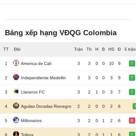
Bảng xếp hạng VĐQG Colombia
TT
Đội
5 trậ
1
America de Cali
3
3
0
0
10
9
T
2
Independiente Medellin
3
3
0
0
3
9
T
3
Llaneros FC
3
2
1
0
3
7
T
4
Aguilas Doradas Rionegro
2
2
0
0
2
6
5
Millonarios
3
2
0
1
2
6
B
6
Tolima
3
2
0
1
1
6
T