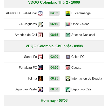
VĐQG Colombia, Thứ 2 - 10/08
Alianza FC Valledupar
04:05
Bucaramanga
CD Jaguares
06:10
Once Caldas
America de Cali
08:15
Atletico Nacional
VĐQG Colombia, Chủ nhật - 09/08
Santa Fe
02:00
Chico FC
Fortaleza FC
04:20
Cucuta
Tolima
06:25
Internacion de Bogota
Deportivo Pasto
08:30
Deportivo Cali
Hôm nay - 08/08