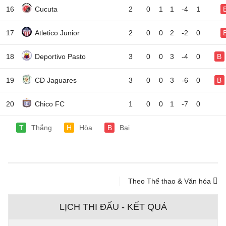
16
Cucuta
2
0
1
1
-4
1
17
Atletico Junior
2
0
0
2
-2
0
18
Deportivo Pasto
3
0
0
3
-4
0
B
19
CD Jaguares
3
0
0
3
-6
0
B
20
Chico FC
1
0
0
1
-7
0
T
Thắng
H
Hòa
B
Bại
Theo Thể thao & Văn hóa
LỊCH THI ĐẤU - KẾT QUẢ