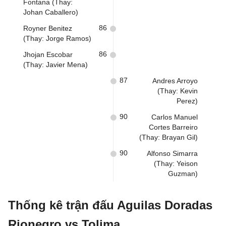
Fontana (Thay:
Johan Caballero)
86
Royner Benitez
(Thay: Jorge Ramos)
86
Jhojan Escobar
(Thay: Javier Mena)
87
Andres Arroyo
(Thay: Kevin
Perez)
90
Carlos Manuel
Cortes Barreiro
(Thay: Brayan Gil)
90
Alfonso Simarra
(Thay: Yeison
Guzman)
Thống kê trận đấu Aguilas Doradas
Rionegro vs Tolima