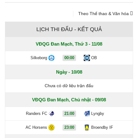
Theo Thể thao & Văn hóa
LỊCH THI ĐẤU - KẾT QUẢ
VĐQG Đan Mạch, Thứ 3 - 11/08
Silkeborg
00:00
OB
Ngày - 10/08
Chưa có dữ liệu trận đấu
VĐQG Đan Mạch, Chủ nhật - 09/08
Randers FC
21:00
Lyngby
AC Horsens
23:00
Broendby IF