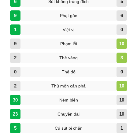
6
5
Sút không trúng đích
9
6
Phạt góc
1
0
Việt vị
9
10
Phạm lỗi
2
3
Thẻ vàng
0
0
Thẻ đỏ
2
10
Thủ môn cản phá
30
10
Ném biên
23
10
Chuyền dài
5
1
Cú sút bị chặn