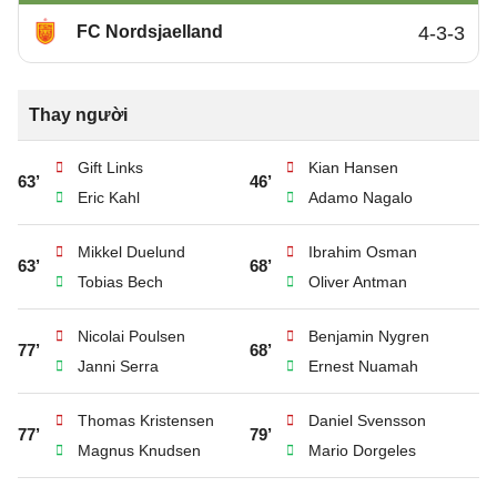
FC Nordsjaelland
4-3-3
Thay người
Gift Links
Kian Hansen
63’
46’
Eric Kahl
Adamo Nagalo
Mikkel Duelund
Ibrahim Osman
63’
68’
Tobias Bech
Oliver Antman
Nicolai Poulsen
Benjamin Nygren
77’
68’
Janni Serra
Ernest Nuamah
Thomas Kristensen
Daniel Svensson
77’
79’
Magnus Knudsen
Mario Dorgeles