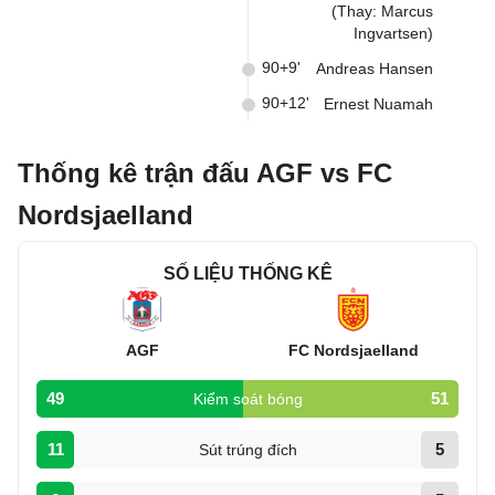
(Thay: Marcus
Ingvartsen)
90+9'
Andreas Hansen
90+12'
Ernest Nuamah
Thống kê trận đấu AGF vs FC
Nordsjaelland
SỐ LIỆU THỐNG KÊ
AGF
FC Nordsjaelland
49
51
Kiểm soát bóng
11
5
Sút trúng đích