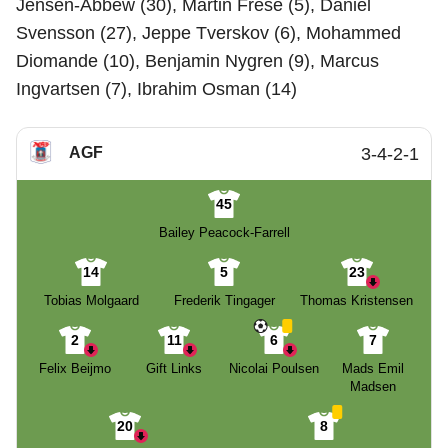
Jensen-Abbew (30), Martin Frese (5), Daniel
Svensson (27), Jeppe Tverskov (6), Mohammed
Diomande (10), Benjamin Nygren (9), Marcus
Ingvartsen (7), Ibrahim Osman (14)
AGF
3-4-2-1
45
Bailey Peacock-Farrell
14
5
23
Tobias Molgaard
Frederik Tingager
Thomas Kristensen
2
11
6
7
Felix Beijmo
Gift Links
Nicolai Poulsen
Mads Emil
Madsen
20
8