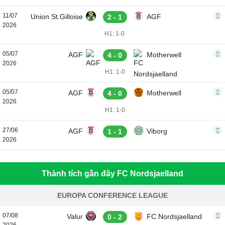
11/07
Union St.Gilloise
AGF
2 - 1
2026
H1: 1-0
05/07
AGF
Motherwell
4 - 0
2026
H1: 1-0
05/07
AGF
Motherwell
4 - 0
2026
H1: 1-0
27/06
AGF
Viborg
1 - 1
2026
Thành tích gần đây FC Nordsjaelland
EUROPA CONFERENCE LEAGUE
07/08
Valur
FC Nordsjaelland
0 - 2