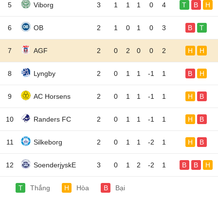
5
Viborg
3
1
1
1
0
4
T
B
H
6
OB
2
1
0
1
0
3
B
T
7
AGF
2
0
2
0
0
2
H
H
8
Lyngby
2
0
1
1
-1
1
B
H
9
AC Horsens
2
0
1
1
-1
1
H
B
10
Randers FC
2
0
1
1
-1
1
H
B
11
Silkeborg
2
0
1
1
-2
1
H
B
12
SoenderjyskE
3
0
1
2
-2
1
B
B
H
T
Thắng
H
Hòa
B
Bại