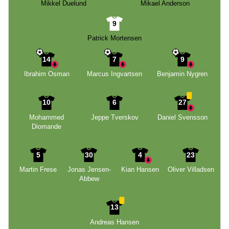
Mikkel Duelund
Mikael Anderson
9
Patrick Mortensen
14
7
9
Ibrahim Osman
Marcus Ingvartsen
Benjamin Nygren
10
6
27
Mohammed
Jeppe Tverskov
Daniel Svensson
Diomande
5
30
4
23
Martin Frese
Jonas Jensen-
Kian Hansen
Oliver Villadsen
Abbew
13
Andreas Hansen