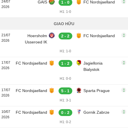
24/07
GAIS
FC Nordsjaelland
1 - 0
2026
H1: 1-0
GIAO HỮU
21/07
Hoersholm
FC Nordsjaelland
2 - 2
2026
Usseroed IK
H1: 1-0
17/07
FC Nordsjaelland
Jagiellonia
1 - 2
2026
Bialystok
H1: 0-0
17/07
FC Nordsjaelland
Sparta Prague
5 - 1
2026
H1: 3-1
10/07
FC Nordsjaelland
Gornik Zabrze
0 - 2
2026
H1: 0-2