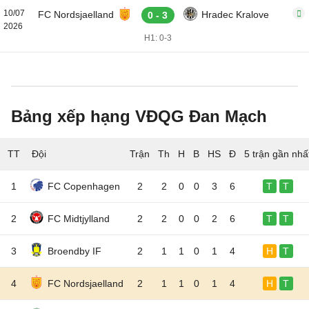
10/07
FC Nordsjaelland
Hradec Kralove
0 - 3
2026
H1: 0-3
Bảng xếp hạng VĐQG Đan Mạch
TT
Đội
5 trận gần nhấ
1
FC Copenhagen
2
2
0
0
3
6
T
T
2
FC Midtjylland
2
2
0
0
2
6
T
T
3
Broendby IF
2
1
1
0
1
4
H
T
4
FC Nordsjaelland
2
1
1
0
1
4
H
T