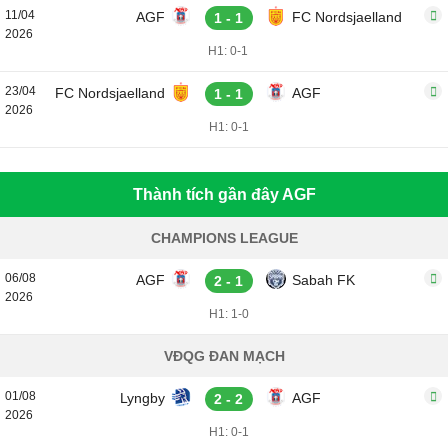
11/04
AGF
FC Nordsjaelland
1 - 1
2026
H1: 0-1
23/04
FC Nordsjaelland
AGF
1 - 1
2026
H1: 0-1
Thành tích gần đây AGF
CHAMPIONS LEAGUE
06/08
AGF
Sabah FK
2 - 1
2026
H1: 1-0
VĐQG ĐAN MẠCH
01/08
Lyngby
AGF
2 - 2
2026
H1: 0-1