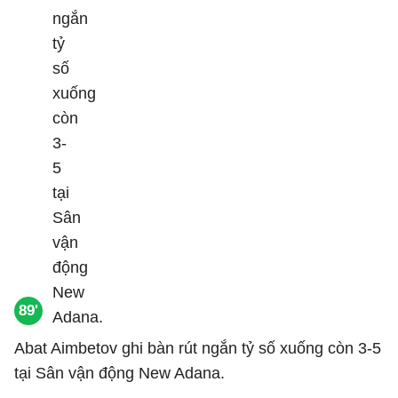
89'
Abat Aimbetov ghi bàn rút ngắn tỷ số xuống còn 3-5
tại Sân vận động New Adana.