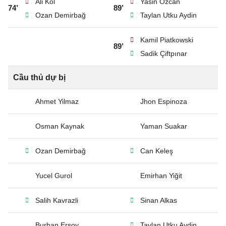
Ali Kol
Yasin Ozcan
74’
89’
Ozan Demirbağ
Taylan Utku Aydin
Kamil Piatkowski
89’
Sadik Çiftpınar
Cầu thủ dự bị
Ahmet Yilmaz
Jhon Espinoza
Osman Kaynak
Yaman Suakar
Ozan Demirbağ
Can Keleş
Yucel Gurol
Emirhan Yiğit
Salih Kavrazli
Sinan Alkas
Burhan Ersoy
Taylan Utku Aydin