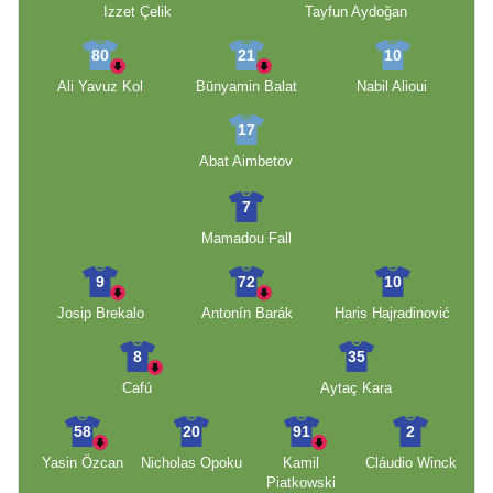
Izzet Çelik
Tayfun Aydoğan
80
21
10
Ali Yavuz Kol
Bünyamin Balat
Nabil Alioui
17
Abat Aimbetov
7
Mamadou Fall
9
72
10
Josip Brekalo
Antonín Barák
Haris Hajradinović
8
35
Cafú
Aytaç Kara
58
20
91
2
Yasin Özcan
Nicholas Opoku
Kamil
Cláudio Winck
Piatkowski