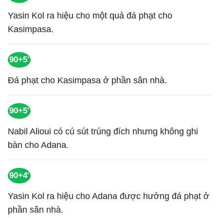
Yasin Kol ra hiệu cho một quả đá phạt cho
Kasimpasa.
90+5'
Đá phạt cho Kasimpasa ở phần sân nhà.
90+5'
Nabil Alioui có cú sút trúng đích nhưng không ghi
bàn cho Adana.
90+4'
Yasin Kol ra hiệu cho Adana được hưởng đá phạt ở
phần sân nhà.