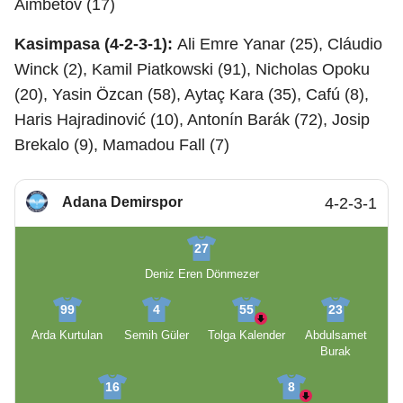
Aimbetov (17)
Kasimpasa (4-2-3-1):
Ali Emre Yanar (25), Cláudio
Winck (2), Kamil Piatkowski (91), Nicholas Opoku
(20), Yasin Özcan (58), Aytaç Kara (35), Cafú (8),
Haris Hajradinović (10), Antonín Barák (72), Josip
Brekalo (9), Mamadou Fall (7)
Adana Demirspor
4-2-3-1
27
Deniz Eren Dönmezer
99
4
55
23
Arda Kurtulan
Semih Güler
Tolga Kalender
Abdulsamet
Burak
16
8