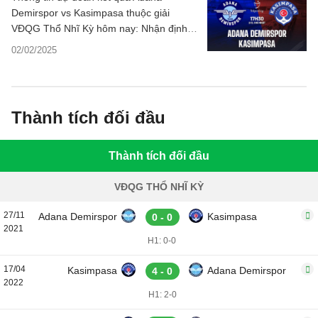
Demirspor vs Kasimpasa thuộc giải
VĐQG Thổ Nhĩ Kỳ hôm nay: Nhận định
bóng đá, chuyên gia phân tích tỷ số trận
02/02/2025
đấu.
Thành tích đối đầu
Thành tích đối đầu
VĐQG THỔ NHĨ KỲ
27/11
Adana Demirspor
Kasimpasa
0 - 0
2021
H1: 0-0
17/04
Kasimpasa
Adana Demirspor
4 - 0
2022
H1: 2-0