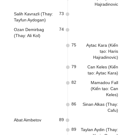
Hajradinovic
73
Salih Kavrazli (Thay:
Tayfun Aydogan)
74
Ozan Demirbag
(Thay: Ali Kol)
75
Aytac Kara (Kiến
tạo: Haris
Hajradinovic)
79
Can Keles (Kiến
tạo: Aytac Kara)
82
Mamadou Fall
(Kiến tạo: Can
Keles)
86
Sinan Alkas (Thay:
Cafu)
89
Abat Aimbetov
89
Taylan Aydin (Thay: