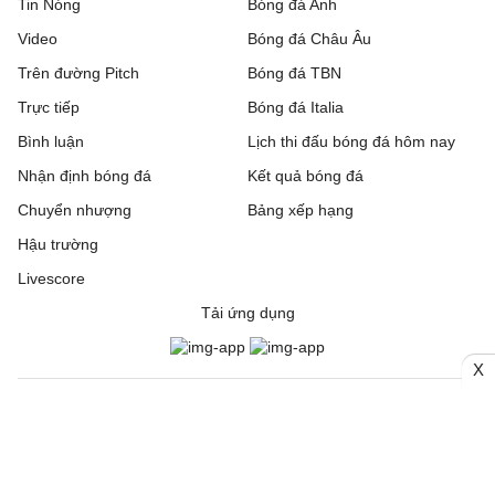
Tin Nóng
Bóng đá Anh
Video
Bóng đá Châu Âu
Trên đường Pitch
Bóng đá TBN
Trực tiếp
Bóng đá Italia
Bình luận
Lịch thi đấu bóng đá hôm nay
Nhận định bóng đá
Kết quả bóng đá
Chuyển nhượng
Bảng xếp hạng
Hậu trường
Livescore
Tải ứng dụng
X
© 2006. Trang thông tin điện tử tổng hợp Bongda24h.vn