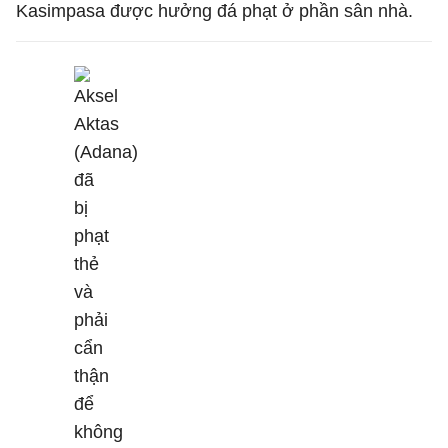
Kasimpasa được hưởng đá phạt ở phần sân nhà.