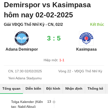
Demirspor vs Kasimpasa
hôm nay 02-02-2025
Giải VĐQG Thổ Nhĩ Kỳ - CN, 02/2
Kết thúc
3 : 5
Adana Demirspor
Kasimpasa
Hiệp một:
1-1
CN, 17:30 02/02/2025
Vòng 22 - VĐQG Thổ Nhĩ Kỳ
Yeni Adana Stadyumu
Tổng quan
Diễn biến
Đội hình
Nhận định
Thống kê
13
Tolga Kalender (Kiến
tạo: Nabil Alioui)