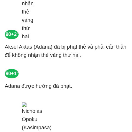
90+2'
Aksel Aktas (Adana) đã bị phạt thẻ và phải cẩn thận
để không nhận thẻ vàng thứ hai.
90+1'
Adana được hưởng đá phạt.