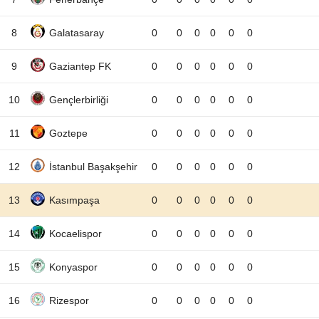
8
Galatasaray
0
0
0
0
0
0
9
Gaziantep FK
0
0
0
0
0
0
10
Gençlerbirliği
0
0
0
0
0
0
11
Goztepe
0
0
0
0
0
0
12
İstanbul Başakşehir
0
0
0
0
0
0
13
Kasımpaşa
0
0
0
0
0
0
14
Kocaelispor
0
0
0
0
0
0
15
Konyaspor
0
0
0
0
0
0
16
Rizespor
0
0
0
0
0
0