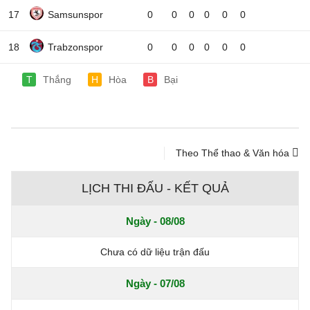
17
Samsunspor
0
0
0
0
0
0
18
Trabzonspor
0
0
0
0
0
0
T
Thắng
H
Hòa
B
Bại
Theo Thể thao & Văn hóa
LỊCH THI ĐẤU - KẾT QUẢ
Ngày - 08/08
Chưa có dữ liệu trận đấu
Ngày - 07/08