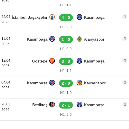
2026
H1: 1-1
25/04
İstanbul Başakşehir
Kasımpaşa
4 - 0
2026
H1: 2-0
19/04
Kasımpaşa
Alanyaspor
1 - 0
2026
H1: 0-0
12/04
Goztepe
Kasımpaşa
3 - 3
2026
H1: 1-1
04/04
Kasımpaşa
Kayserispor
2 - 0
2026
H1: 1-0
20/03
Beşiktaş
Kasımpaşa
2 - 1
2026
H1: 2-0