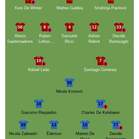
Koni De Winter
Matteo Gabbia
Strahinja Pavlović
56
8
4
12
33
Alexis
Ruben
Samuele
Adrien
Davide
Saelemaekers
Loftus-
Ricci
Rabiot
Bartesaghi
Cheek
10
7
Rafael Leão
Santiago Giménez
90
Nikola Krstovic
18
17
Giacomo Raspadori
Charles De Ketelaere
59
13
15
77
Nicola Zalewski
Éderson
Marten De
Davide