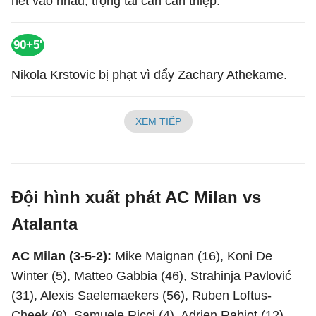
hét vào nhau, trọng tài cần can thiệp.
90+5'
Nikola Krstovic bị phạt vì đẩy Zachary Athekame.
XEM TIẾP
Đội hình xuất phát AC Milan vs
Atalanta
AC Milan (3-5-2):
Mike Maignan (16), Koni De
Winter (5), Matteo Gabbia (46), Strahinja Pavlović
(31), Alexis Saelemaekers (56), Ruben Loftus-
Cheek (8), Samuele Ricci (4), Adrien Rabiot (12),