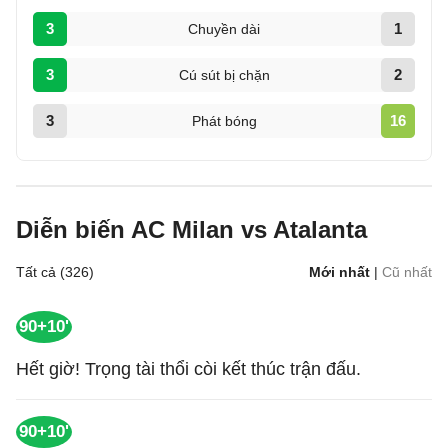
3
1
Chuyền dài
3
2
Cú sút bị chặn
3
16
Phát bóng
Diễn biến AC Milan vs Atalanta
Tất cả (326)
Mới nhất
|
Cũ nhất
90+10'
Hết giờ! Trọng tài thổi còi kết thúc trận đấu.
90+10'