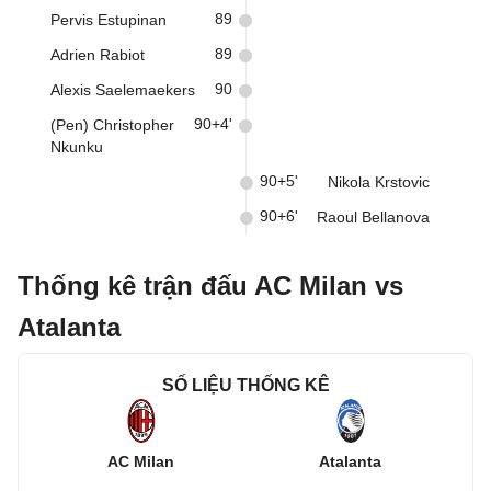
89
Pervis Estupinan
89
Adrien Rabiot
90
Alexis Saelemaekers
90+4'
(Pen) Christopher
Nkunku
90+5'
Nikola Krstovic
90+6'
Raoul Bellanova
Thống kê trận đấu AC Milan vs
Atalanta
SỐ LIỆU THỐNG KÊ
AC Milan
Atalanta