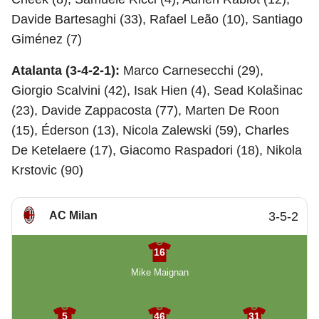
Davide Bartesaghi (33), Rafael Leão (10), Santiago
Giménez (7)
Atalanta (3-4-2-1):
Marco Carnesecchi (29),
Giorgio Scalvini (42), Isak Hien (4), Sead Kolašinac
(23), Davide Zappacosta (77), Marten De Roon
(15), Éderson (13), Nicola Zalewski (59), Charles
De Ketelaere (17), Giacomo Raspadori (18), Nikola
Krstovic (90)
AC Milan
3-5-2
16
Mike Maignan
5
46
31