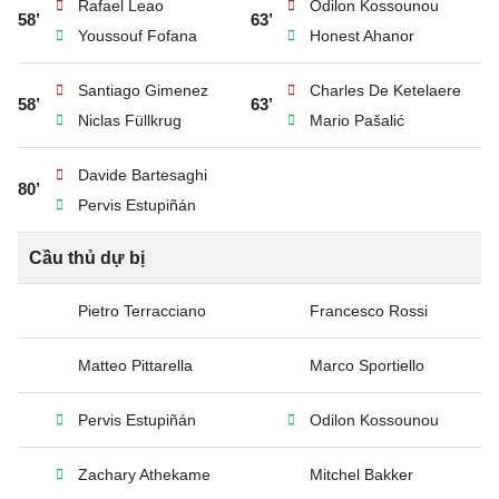
Rafael Leao
Odilon Kossounou
58’
63’
Youssouf Fofana
Honest Ahanor
Santiago Gimenez
Charles De Ketelaere
58’
63’
Niclas Füllkrug
Mario Pašalić
Davide Bartesaghi
80’
Pervis Estupiñán
Cầu thủ dự bị
Pietro Terracciano
Francesco Rossi
Matteo Pittarella
Marco Sportiello
Pervis Estupiñán
Odilon Kossounou
Zachary Athekame
Mitchel Bakker