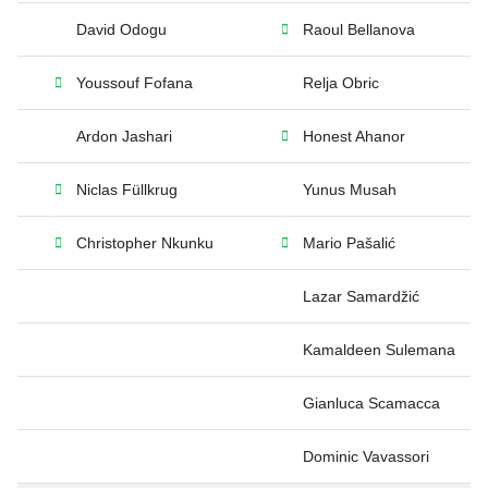
David Odogu
Raoul Bellanova
Youssouf Fofana
Relja Obric
Ardon Jashari
Honest Ahanor
Niclas Füllkrug
Yunus Musah
Christopher Nkunku
Mario Pašalić
Lazar Samardžić
Kamaldeen Sulemana
Gianluca Scamacca
Dominic Vavassori