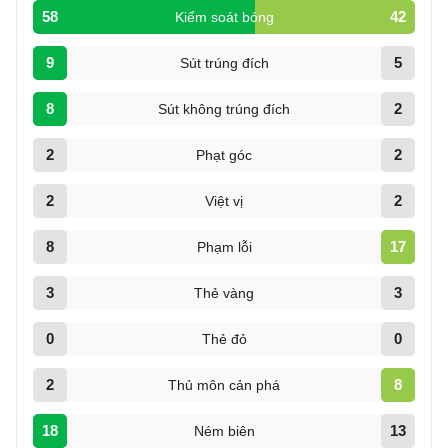
58
42
Kiểm soát bóng
9
5
Sút trúng đích
8
2
Sút không trúng đích
2
2
Phạt góc
2
2
Việt vị
8
17
Phạm lỗi
3
3
Thẻ vàng
0
0
Thẻ đỏ
2
8
Thủ môn cản phá
18
13
Ném biên