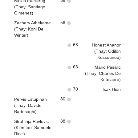
58
Niclas Fuellkrug
(Thay: Santiago
Gimenez)
58
Zachary Athekame
(Thay: Koni De
Winter)
63
Honest Ahanor
(Thay: Odilon
Kossounou)
63
Mario Pasalic
(Thay: Charles De
Ketelaere)
70
Isak Hien
80
Pervis Estupinan
(Thay: Davide
Bartesaghi)
88
Strahinja Pavlovic
(Kiến tạo: Samuele
Ricci)