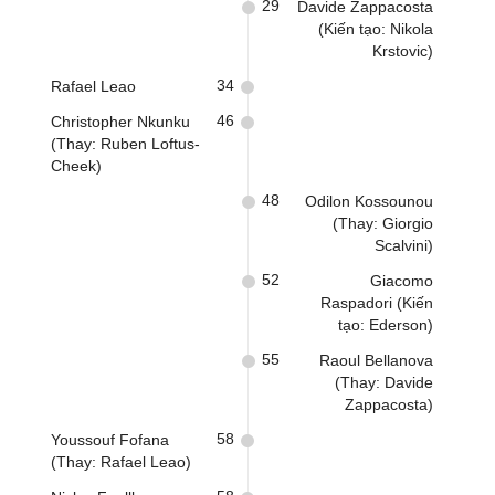
29
Davide Zappacosta
(Kiến tạo: Nikola
Krstovic)
34
Rafael Leao
46
Christopher Nkunku
(Thay: Ruben Loftus-
Cheek)
48
Odilon Kossounou
(Thay: Giorgio
Scalvini)
52
Giacomo
Raspadori (Kiến
tạo: Ederson)
55
Raoul Bellanova
(Thay: Davide
Zappacosta)
58
Youssouf Fofana
(Thay: Rafael Leao)