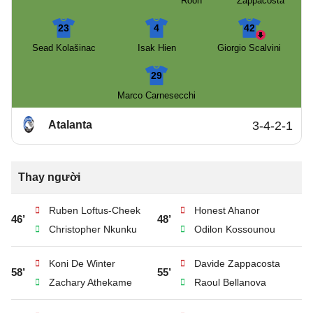
Roon
Zappacosta
23
4
42
Sead Kolašinac
Isak Hien
Giorgio Scalvini
29
Marco Carnesecchi
Atalanta
3-4-2-1
Thay người
Ruben Loftus-Cheek
Honest Ahanor
46’
48’
Christopher Nkunku
Odilon Kossounou
Koni De Winter
Davide Zappacosta
58’
55’
Zachary Athekame
Raoul Bellanova