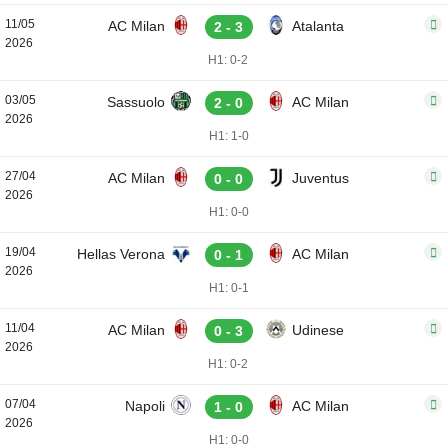
11/05
AC Milan
Atalanta
2 - 3
2026
H1: 0-2
03/05
Sassuolo
AC Milan
2 - 0
2026
H1: 1-0
27/04
AC Milan
Juventus
0 - 0
2026
H1: 0-0
19/04
Hellas Verona
AC Milan
0 - 1
2026
H1: 0-1
11/04
AC Milan
Udinese
0 - 3
2026
H1: 0-2
07/04
Napoli
AC Milan
1 - 0
2026
H1: 0-0