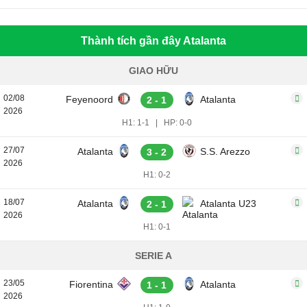
Thành tích gần đây Atalanta
GIAO HỮU
02/08
Feyenoord
Atalanta
2 - 1
2026
H1: 1-1
|
HP: 0-0
27/07
Atalanta
S.S. Arezzo
3 - 2
2026
H1: 0-2
18/07
Atalanta
Atalanta U23
2 - 1
2026
H1: 0-1
SERIE A
23/05
Fiorentina
Atalanta
1 - 1
2026