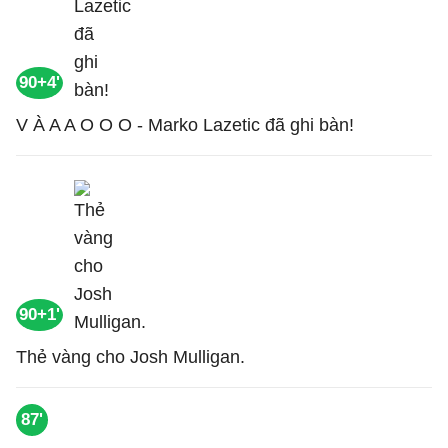
90+4'
V À A A O O O - Marko Lazetic đã ghi bàn!
90+1'
Thẻ vàng cho Josh Mulligan.
87'