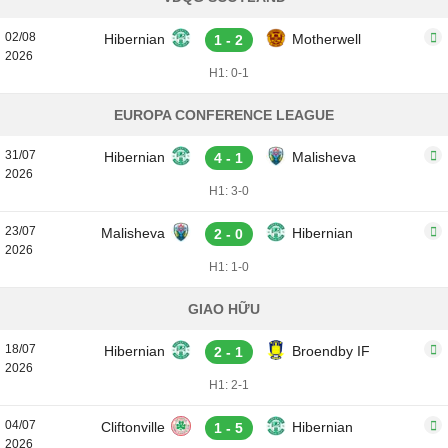
02/08
Hibernian
Motherwell
1 - 2
2026
H1: 0-1
EUROPA CONFERENCE LEAGUE
31/07
Hibernian
Malisheva
4 - 1
2026
H1: 3-0
23/07
Malisheva
Hibernian
2 - 0
2026
H1: 1-0
GIAO HỮU
18/07
Hibernian
Broendby IF
2 - 1
2026
H1: 2-1
04/07
Cliftonville
Hibernian
1 - 5
2026