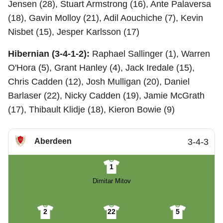
Jensen (28), Stuart Armstrong (16), Ante Palaversa
(18), Gavin Molloy (21), Adil Aouchiche (7), Kevin
Nisbet (15), Jesper Karlsson (17)
Hibernian (3-4-1-2):
Raphael Sallinger (1), Warren
O'Hora (5), Grant Hanley (4), Jack Iredale (15),
Chris Cadden (12), Josh Mulligan (20), Daniel
Barlaser (22), Nicky Cadden (19), Jamie McGrath
(17), Thibault Klidje (18), Kieron Bowie (9)
Aberdeen
3-4-3
1
Dimitar Mitov
2
22
5