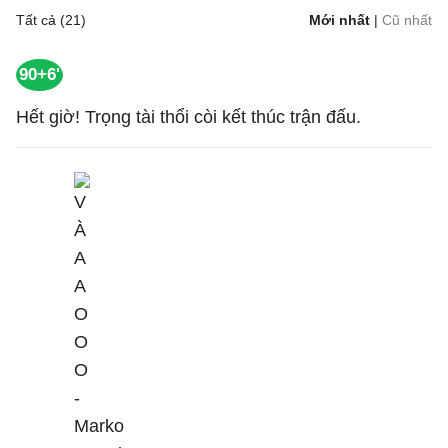
Tất cả (21)
Mới nhất
|
Cũ nhất
90+6'
Hết giờ! Trọng tài thổi còi kết thúc trận đấu.