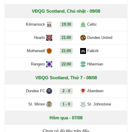
VĐQG Scotland, Chủ nhật - 09/08
Kilmarnock
19:30
Celtic
Hearts
21:00
Dundee United
Motherwell
21:00
Falkirk
Rangers
22:00
Hibernian
VĐQG Scotland, Thứ 7 - 08/08
Dundee FC
2 - 0
Aberdeen
St. Mirren
1 - 0
St. Johnstone
Hôm qua - 07/08
Chưa có dữ liệu trận đấu