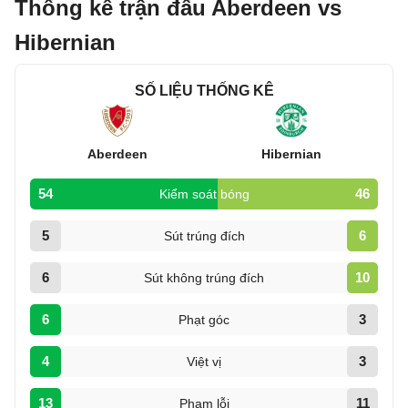
Thống kê trận đấu Aberdeen vs
Hibernian
SỐ LIỆU THỐNG KÊ
Aberdeen
Hibernian
54
46
Kiểm soát bóng
5
6
Sút trúng đích
6
10
Sút không trúng đích
6
3
Phạt góc
4
3
Việt vị
13
11
Phạm lỗi