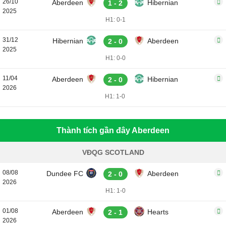
26/10
Aberdeen
Hibernian
1 - 2
2025
H1: 0-1
31/12
Hibernian
Aberdeen
2 - 0
2025
H1: 0-0
11/04
Aberdeen
Hibernian
2 - 0
2026
H1: 1-0
Thành tích gần đây Aberdeen
VĐQG SCOTLAND
08/08
Dundee FC
Aberdeen
2 - 0
2026
H1: 1-0
01/08
Aberdeen
Hearts
2 - 1
2026