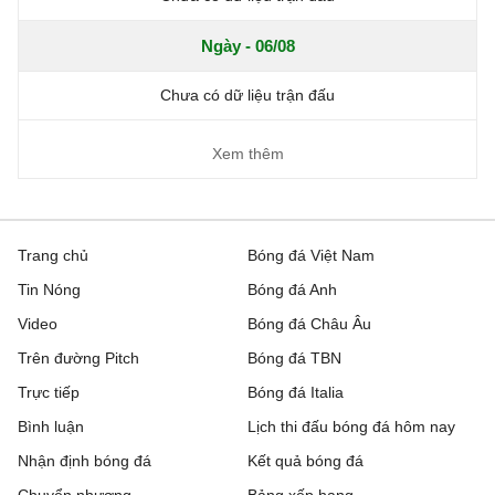
Ngày - 06/08
Chưa có dữ liệu trận đấu
Xem thêm
Trang chủ
Bóng đá Việt Nam
Tin Nóng
Bóng đá Anh
Video
Bóng đá Châu Âu
Trên đường Pitch
Bóng đá TBN
Trực tiếp
Bóng đá Italia
Bình luận
Lịch thi đấu bóng đá hôm nay
Nhận định bóng đá
Kết quả bóng đá