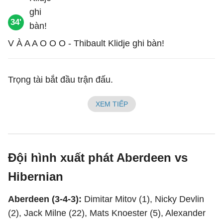
34'
V À A A O O O - Thibault Klidje ghi bàn!
Trọng tài bắt đầu trận đấu.
XEM TIẾP
Đội hình xuất phát Aberdeen vs
Hibernian
Aberdeen (3-4-3):
Dimitar Mitov (1), Nicky Devlin
(2), Jack Milne (22), Mats Knoester (5), Alexander