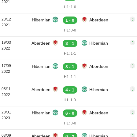
2021
H1: 1-0
23/12
Hibernian
Aberdeen
1 - 0
2021
H1: 0-0
19/03
Aberdeen
Hibernian
3 - 1
2022
H1: 1-1
17/09
Hibernian
Aberdeen
3 - 1
2022
H1: 1-1
05/11
Aberdeen
Hibernian
4 - 1
2022
H1: 1-0
28/01
Hibernian
Aberdeen
6 - 0
2023
H1: 3-0
03/09
Aberdeen
Hibernian
0 - 2