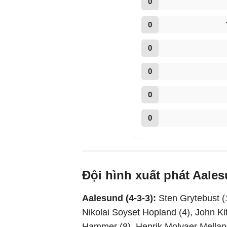
0
0
0
0
0
0
Đội hình xuất phát Aale
Aalesund (4-3-3):
Sten Grytebust (
Nikolai Soyset Hopland (4), John Ki
Hammer (8), Henrik Molvaer Melland