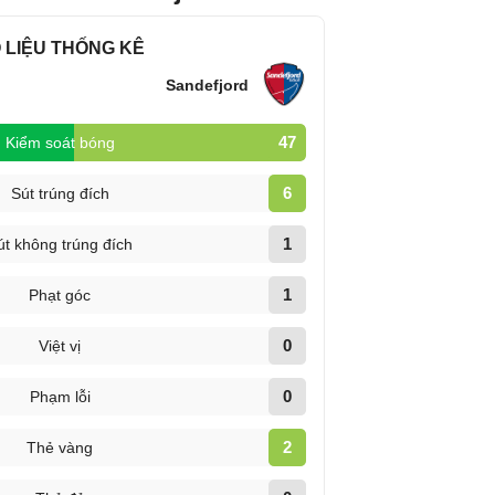
 LIỆU THỐNG KÊ
Sandefjord
47
Kiểm soát bóng
6
Sút trúng đích
1
út không trúng đích
1
Phạt góc
0
Việt vị
0
Phạm lỗi
2
Thẻ vàng