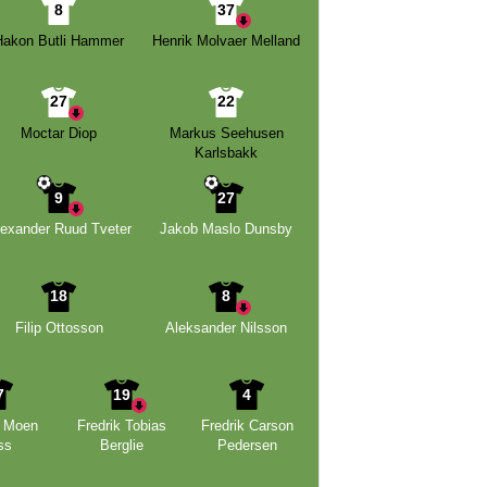
8
37
Hakon Butli Hammer
Henrik Molvaer Melland
27
22
Moctar Diop
Markus Seehusen
Karlsbakk
9
27
lexander Ruud Tveter
Jakob Maslo Dunsby
18
8
Filip Ottosson
Aleksander Nilsson
7
19
4
 Moen
Fredrik Tobias
Fredrik Carson
ss
Berglie
Pedersen