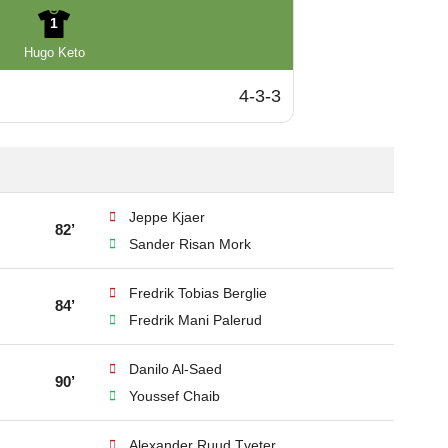
1
Hugo Keto
4-3-3
Jeppe Kjaer
82’
Sander Risan Mork
Fredrik Tobias Berglie
84’
Fredrik Mani Palerud
Danilo Al-Saed
90’
Youssef Chaib
Alexander Ruud Tveter