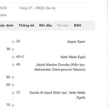
/2023
Vòng 27 - VĐQG Na Uy
adion
hận định
Thống kê
Đối đầu
Tin tức
BXH
16
Jeppe Kjaer
38
45+1'
Vetle Walle Egeli
49
Jakob Masloe Dunsby (Kiến tạo:
Aleksander Damnjanovic Nilsson)
60
68
72
Danilo Al-Saed (Kiến tạo: Vetle Walle
Egeli)
75