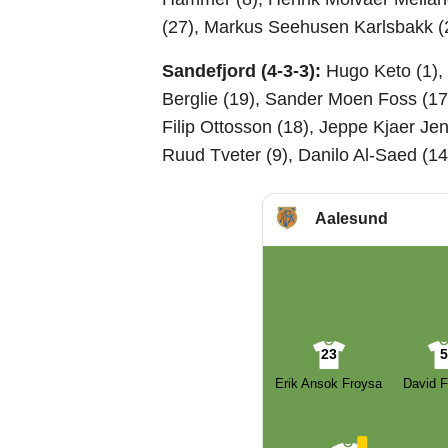
(27), Markus Seehusen Karlsbakk (
Sandefjord (4-3-3):
Hugo Keto (1),
Berglie (19), Sander Moen Foss (17),
Filip Ottosson (18), Jeppe Kjaer J
Ruud Tveter (9), Danilo Al-Saed (14
Aalesund
23
Erik Ansok Froysa
David F