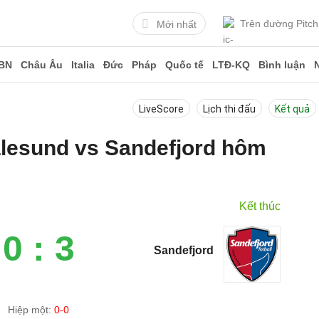
Trên đường Pitch
Mới nhất
BN
Châu Âu
Italia
Đức
Pháp
Quốc tế
LTĐ-KQ
Bình luận
LiveScore
Lịch thi đấu
Kết quả
alesund vs Sandefjord hôm
Kết thúc
0 : 3
Sandefjord
Hiệp một:
0-0