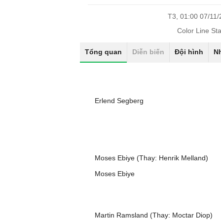
T3, 01:00 07/11
Color Line St
Tổng quan
Diễn biến
Đội hình
N
Erlend Segberg
Moses Ebiye (Thay: Henrik Melland)
Moses Ebiye
Martin Ramsland (Thay: Moctar Diop)