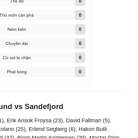
0
Thẻ đỏ
0
Thủ môn cản phá
0
Ném biên
0
Chuyền dài
0
Cú sút bị chặn
0
Phát bóng
sund vs Sandefjord
1), Erik Ansok Froysa (23), David Fallman (5),
tolano (25), Erlend Segberg (6), Hakon Butli
 (37), Bjorn Martin Kristensen (29), Moctar Diop