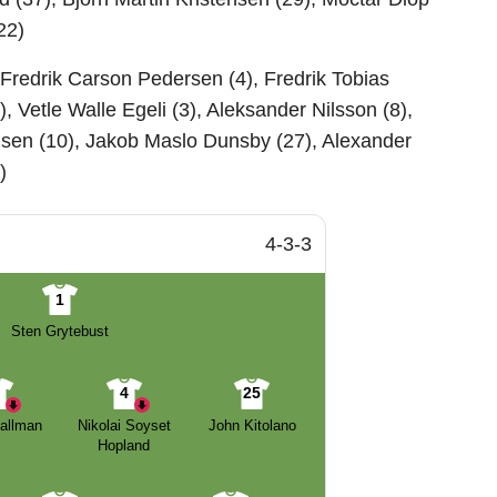
22)
 Fredrik Carson Pedersen (4), Fredrik Tobias
 Vetle Walle Egeli (3), Aleksander Nilsson (8),
ensen (10), Jakob Maslo Dunsby (27), Alexander
)
4-3-3
1
Sten Grytebust
5
4
25
allman
Nikolai Soyset
John Kitolano
Hopland