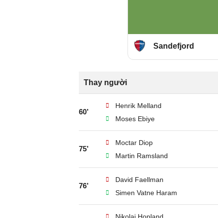
Sandefjord
Thay người
Henrik Melland
60’
Moses Ebiye
Moctar Diop
75’
Martin Ramsland
David Faellman
76’
Simen Vatne Haram
Nikolai Hopland