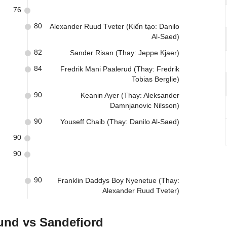
76
80
Alexander Ruud Tveter (Kiến tạo: Danilo
Al-Saed)
82
Sander Risan (Thay: Jeppe Kjaer)
84
Fredrik Mani Paalerud (Thay: Fredrik
Tobias Berglie)
90
Keanin Ayer (Thay: Aleksander
Damnjanovic Nilsson)
90
Youseff Chaib (Thay: Danilo Al-Saed)
90
90
90
Franklin Daddys Boy Nyenetue (Thay:
Alexander Ruud Tveter)
und vs Sandefjord