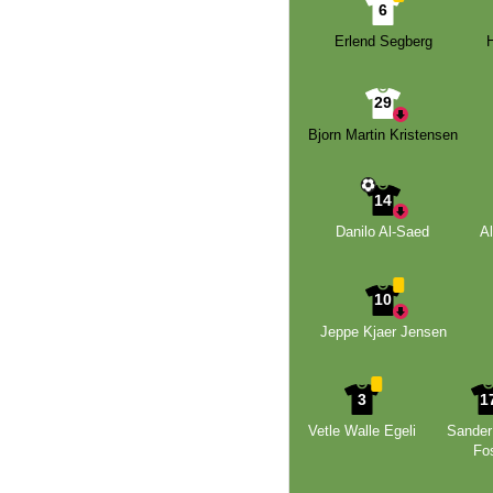
6
Erlend Segberg
29
Bjorn Martin Kristensen
14
Danilo Al-Saed
A
10
Jeppe Kjaer Jensen
3
1
Vetle Walle Egeli
Sander
Fo