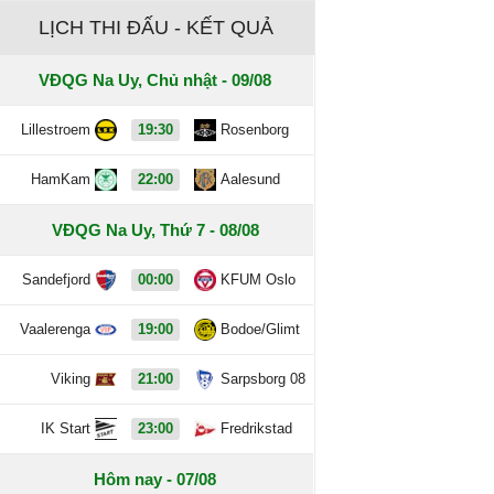
LỊCH THI ĐẤU - KẾT QUẢ
VĐQG Na Uy, Chủ nhật - 09/08
Lillestroem
19:30
Rosenborg
HamKam
22:00
Aalesund
VĐQG Na Uy, Thứ 7 - 08/08
Sandefjord
00:00
KFUM Oslo
Vaalerenga
19:00
Bodoe/Glimt
Viking
21:00
Sarpsborg 08
IK Start
23:00
Fredrikstad
Hôm nay - 07/08