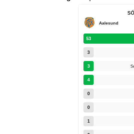
SỐ
Aalesund
53
3
3
S
4
0
0
1