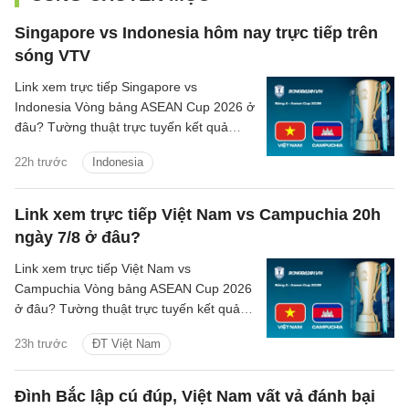
Singapore vs Indonesia hôm nay trực tiếp trên
sóng VTV
Link xem trực tiếp Singapore vs
Indonesia Vòng bảng ASEAN Cup 2026 ở
đâu? Tường thuật trực tuyến kết quả
bóng đá Singapore vs Indonesia trên
22h trước
Indonesia
kênh phát sóng nào?
Link xem trực tiếp Việt Nam vs Campuchia 20h
ngày 7/8 ở đâu?
Link xem trực tiếp Việt Nam vs
Campuchia Vòng bảng ASEAN Cup 2026
ở đâu? Tường thuật trực tuyến kết quả
bóng đá Việt Nam vs Campuchia trên
23h trước
ĐT Việt Nam
kênh phát sóng nào?
Đình Bắc lập cú đúp, Việt Nam vất vả đánh bại