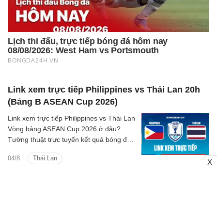
Link xem trực tiếp Philippines vs Thái Lan 20h
(Bảng B ASEAN Cup 2026)
Link xem trực tiếp Philippines vs Thái Lan
Vòng bảng ASEAN Cup 2026 ở đâu?
Tường thuật trực tuyến kết quả bóng đá
Philippines vs Thái Lan trên kênh phát
04/8
Thái Lan
sóng nào?
X
Link xem trực tiếp Myanmar vs Lào 17h hôm
nay (Bảng B ASEAN Cup)
Link xem trực tiếp Myanmar vs Lào Vòng