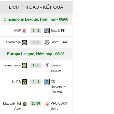
LỊCH THI ĐẤU - KẾT QUẢ
Champions League, Hôm nay - 06/08
AGF
2 - 1
Sabah FK
Fenerbahçe
2 - 0
Sturm Graz
Europa League, Hôm nay - 06/08
Ferencvaros
1 - 0
Gornik
Zabrze
KuPS
0 - 1
CS
Universitat
Craiova
Maccabi Tel
23:00
PFC CSKA
Aviv
Sofia