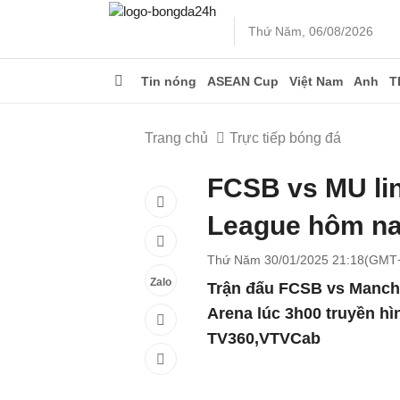
Thứ Năm, 06/08/2026
Tin nóng
ASEAN Cup
Việt Nam
Anh
T
Trang chủ
Trực tiếp bóng đá
FCSB vs MU lin
League hôm na
Thứ Năm 30/01/2025 21:18(GMT
Zalo
Trận đấu FCSB vs Manches
Arena lúc 3h00 truyền hìn
TV360,VTVCab