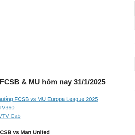
p FCSB & MU hôm nay 31/1/2025
h huống FCSB vs MU Europa League 2025
 TV360
 VTV Cab
 FCSB vs Man United