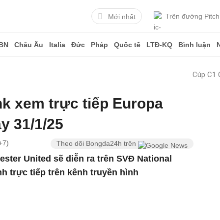
Trên đường Pitch
Mới nhất
BN
Châu Âu
Italia
Đức
Pháp
Quốc tế
LTĐ-KQ
Bình luận
Cúp C1 
k xem trực tiếp Europa
y 31/1/25
+7)
Theo dõi Bongda24h trên
ter United sẽ diễn ra trên SVĐ National
h trực tiếp trên kênh truyền hình