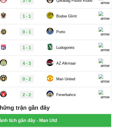
hững trận gần đây
ành tích gần đây - Man Utd