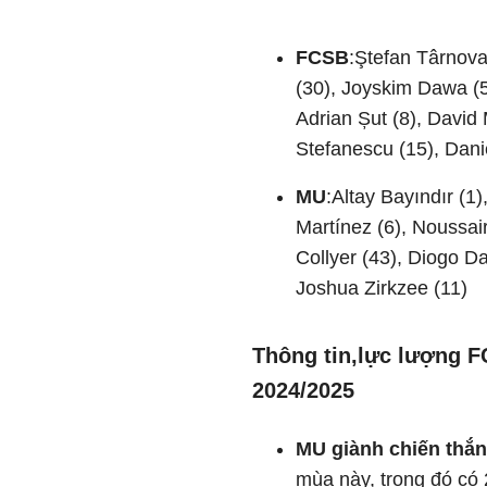
FCSB
:Ştefan Târnova
(30), Joyskim Dawa (5
Adrian Șut (8), David 
Stefanescu (15), Danie
MU
:Altay Bayındır (1)
Martínez (6), Noussair
Collyer (43), Diogo Da
Joshua Zirkzee (11)
Thông tin,lực lượng 
2024/2025
MU giành chiến thắ
mùa này, trong đó có 