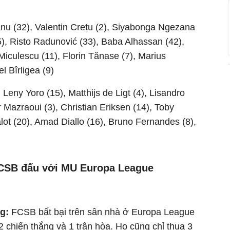
nu (32), Valentin Crețu (2), Siyabonga Ngezana
), Risto Radunović (33), Baba Alhassan (42),
Miculescu (11), Florin Tănase (7), Marius
l Bîrligea (9)
, Leny Yoro (15), Matthijs de Ligt (4), Lisandro
 Mazraoui (3), Christian Eriksen (14), Toby
lot (20), Amad Diallo (16), Bruno Fernandes (8),
FCSB đấu với MU Europa League
ng:
FCSB bất bại trên sân nhà ở Europa League
2 chiến thắng và 1 trận hòa. Họ cũng chỉ thua 3