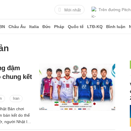
Trên đường Pitch
Mới nhất
BN
Châu Âu
Italia
Đức
Pháp
Quốc tế
LTĐ-KQ
Bình luận
ản
ắng đậm
o chung kết
n
Iran
hật Bản chơi
ận bán kết do thể
, người Nhật lại
buộc đối thủ lớn