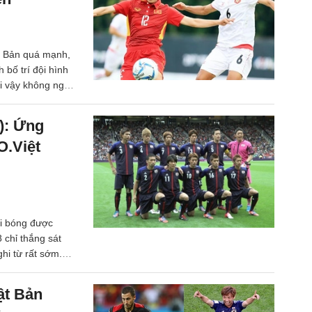
t Bản quá mạnh,
bố trí đội hình
ởi vậy không ngạc
 1 thất bại nặng
): Ứng
O.Việt
i bóng được
chỉ thắng sát
hi từ rất sớm.
 Việt Nam dù rằng
 bảng D bởi qua
ật Bản
i thủ sắp tới vẫn