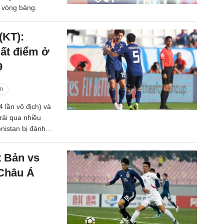
 vòng bảng.
(KT):
ất điểm ở
9
n
4 lần vô địch) và
rải qua nhiều
nistan bị đánh
 phải nhờ vào
 Nhưng đến cuối
t Bản vs
hi đối thủ rút
 Châu Á