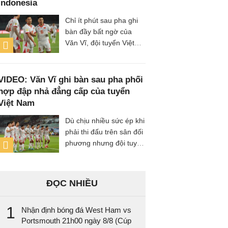
Indonesia
2026).
Chỉ ít phút sau pha ghi
bàn đầy bất ngờ của
Văn Vĩ, đội tuyển Việt
Nam đã tiếp tục làm
rung mành lưới đội chủ
nhà Indonesia, với
VIDEO: Văn Vĩ ghi bàn sau pha phối
người ghi bàn là tiền vệ
hợp đập nhả đẳng cấp của tuyển
Nguyễn Hai Long.
Việt Nam
Dù chịu nhiều sức ép khi
phải thi đấu trên sân đối
phương nhưng đội tuyển
Việt Nam đã bất ngờ
vươn lên dẫn bàn sau
pha dứt điểm đẳng cấp
ĐỌC NHIỀU
của hậu vệ Văn Vĩ.
1
Nhận định bóng đá West Ham vs
Portsmouth 21h00 ngày 8/8 (Cúp