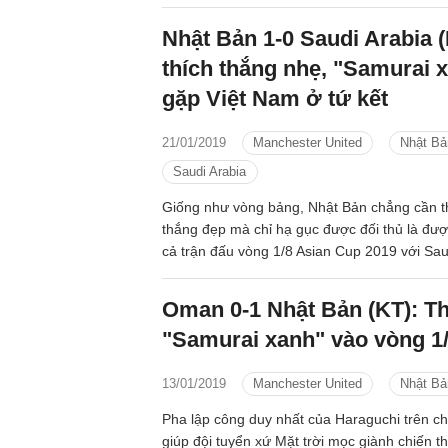
và VTV5
Nhật Bản 1-0 Saudi Arabia (
thích thắng nhẹ, "Samurai 
gặp Việt Nam ở tứ kết
21/01/2019
Manchester United
Nhật Bả
Saudi Arabia
Giống như vòng bảng, Nhật Bản chẳng cần t
thắng đẹp mà chỉ hạ gục được đối thủ là được
cả trận đấu vòng 1/8 Asian Cup 2019 với Saud
đấu cầm chừng, đầy toan tính và có lẽ chỉ t
50% thực lực nhưng vẫn có được thắng lợi tố
Oman 0-1 Nhật Bản (KT): Th
vào tứ kết gặp Việt Nam.
"Samurai xanh" vào vòng 1
13/01/2019
Manchester United
Nhật Bả
Pha lập công duy nhất của Haraguchi trên c
giúp đội tuyển xứ Mặt trời mọc giành chiến th