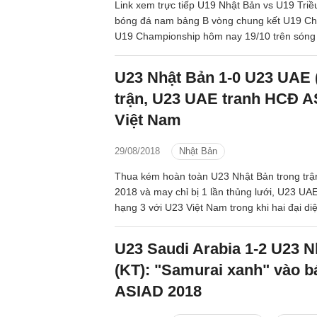
Link xem trực tiếp U19 Nhật Bản vs U19 Triề
bóng đá nam bảng B vòng chung kết U19 C
U19 Championship hôm nay 19/10 trên són
HD.
U23 Nhật Bản 1-0 U23 UAE 
trận, U23 UAE tranh HCĐ A
Việt Nam
29/08/2018
Nhật Bản
Thua kém hoàn toàn U23 Nhật Bản trong trậ
2018 và may chỉ bị 1 lần thủng lưới, U23 UAE
hạng 3 với U23 Việt Nam trong khi hai đại d
chạm trán ở chung kết tranh HCV.
U23 Saudi Arabia 1-2 U23 N
(KT): "Samurai xanh" vào b
ASIAD 2018