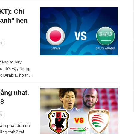
KT): Chỉ
xanh" hẹn
n
hắng to hay
. Bởi vậy, trong
i Arabia, họ thi
ung ra chưa đến
i thiểu để bước
ắng nhat,
/8
n
hấm phạt đền đã
ắng thứ 2 tại