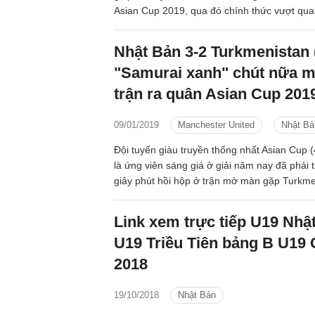
Asian Cup 2019, qua đó chính thức vượt qua
Nhật Bản 3-2 Turkmenistan 
"Samurai xanh" chút nữa m
trận ra quân Asian Cup 201
09/01/2019
Manchester United
Nhật Bả
Đội tuyển giàu truyền thống nhất Asian Cup (
là ứng viên sáng giá ở giải năm nay đã phải t
giây phút hồi hộp ở trận mở màn gặp Turkme
giá thấp hơn. Họ bị đối thủ dẫn bàn trước và
đẳng cấp của dàn cầu thủ mới thắng lại 3-1.
Link xem trực tiếp U19 Nhậ
trận, Nhật Bản tiếp tục phải sống trong âu lo k
U19 Triều Tiên bảng B U19
ngắn tỷ số. May là không có kịch tính xảy ra.
2018
19/10/2018
Nhật Bản