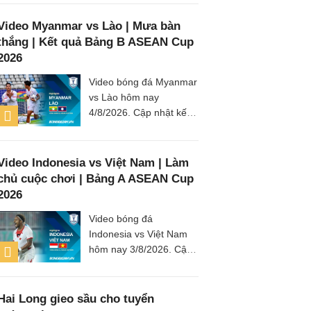
highlights Philippines vs
Thái Lan (Bảng B
Video Myanmar vs Lào | Mưa bàn
ASEAN Cup 2026) các
thắng | Kết quả Bảng B ASEAN Cup
tình huống trên sân.
2026
Video bóng đá Myanmar
vs Lào hôm nay
4/8/2026. Cập nhật kết
quả tỷ số, clip highlights
Myanmar vs Lào (Bảng
B ASEAN Cup 2026) các
Video Indonesia vs Việt Nam | Làm
tình huống trên sân.
chủ cuộc chơi | Bảng A ASEAN Cup
2026
Video bóng đá
Indonesia vs Việt Nam
hôm nay 3/8/2026. Cập
nhật kết quả tỷ số, clip
highlights trận đấu giữa
Indonesia vs Việt Nam
Hai Long gieo sầu cho tuyển
(Bảng A ASEAN Cup