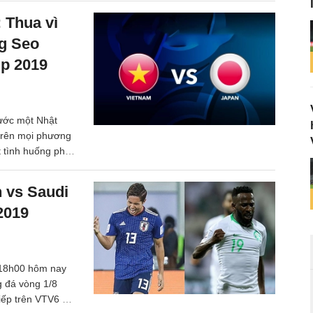
 Thua vì
ng Seo
up 2019
rước một Nhật
trên mọi phương
t tình huống phạt
chân ở vòng tứ
HLV Park Hang
n vs Saudi
i họ đã viết nên
2019
a 18h00 hôm nay
g đá vòng 1/8
tiếp trên VTV6 HD