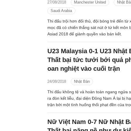
27/08/2018
Manchester United
Nhật Bả
Saudi Arabia
Thi đấu trội hơn đối thủ, đội bóng trẻ đến từ 
mọc đã có chiến thắng sát nút ở tứ kết môn
Asiad 2018 để giành quyền vào bán kết.
U23 Malaysia 0-1 U23 Nhật 
Thất bại tức tưởi bởi quả p
oan nghiệt vào cuối trận
24/08/2018
Nhật Bản
Thi đấu không tệ và hoàn toàn ngang ngửa s
ra đòn kết liễu, đại diện Đông Nam Á lại bị h
trận bởi một tình huống thổi phạt đền của trọn
Nữ Việt Nam 0-7 Nữ Nhật B
Thất bại nặng nề như dự ki