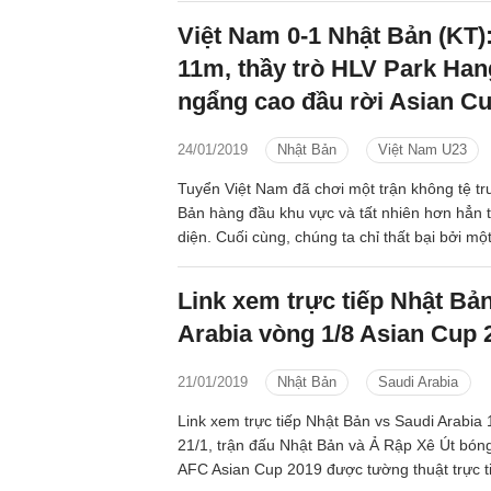
Việt Nam 0-1 Nhật Bản (KT):
11m, thầy trò HLV Park Ha
ngẩng cao đầu rời Asian C
24/01/2019
Nhật Bản
Việt Nam U23
Tuyển Việt Nam đã chơi một trận không tệ t
Bản hàng đầu khu vực và tất nhiên hơn hẳn 
diện. Cuối cùng, chúng ta chỉ thất bại bởi mộ
đền mà lại do VAR mang đến. Dù phải dừng 
kết Asian Cup 2019 nhưng các học trò của 
Link xem trực tiếp Nhật Bả
Seo vẫn là niềm tự hào, là niềm kiêu hãnh bở
Arabia vòng 1/8 Asian Cup 
bản anh hùng ca đất Việt.
21/01/2019
Nhật Bản
Saudi Arabia
Link xem trực tiếp Nhật Bản vs Saudi Arabi
21/1, trận đấu Nhật Bản và Ả Rập Xê Út bón
AFC Asian Cup 2019 được tường thuật trực 