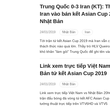
phải nhận thất bại sấp mặt 3 bàn không gỡ.
Trung Quốc 0-3 Iran (KT): T
Iran vào bán kết Asian Cup
Nhật Bản
24/01/2019
Nhật Bản
Iran
Tới trận tứ kết Asian Cup 2019 mà Iran vẫn 
thách thức nào quá lớn. Thầy trò HLV Queir
khó khăn "làm gỏi" Trung Quốc để ghi tên v
trán Nhật Bản, tạo ra trận chung kết sớm của
Link xem trực tiếp Việt Na
Bản tứ kết Asian Cup 2019
24/01/2019
Nhật Bản
Link xem trực tiếp Việt Nam vs Nhật Bản 20
trận đấu bóng đá vòng tứ kết AFC Asian Cu
tường thuật trực tiếp trên VTV6HD và VTV5