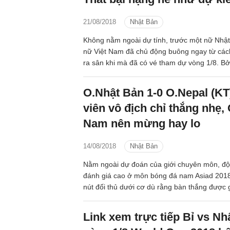
21/08/2018
Nhật Bản
Không nằm ngoài dự tính, trước một nữ Nhậ
nữ Việt Nam đã chủ động buông ngay từ cách 
ra sân khi mà đã có vé tham dự vòng 1/8. B
nhiên thầy trò HLV Mai Đức Chung phải nhận
nề.
O.Nhật Bản 1-0 O.Nepal (KT
viên vô địch chỉ thắng nhẹ, 
Nam nên mừng hay lo
14/08/2018
Nhật Bản
Nằm ngoài dự đoán của giới chuyên môn, độ
đánh giá cao ở môn bóng đá nam Asiad 2018 
nút đối thủ dưới cơ dù rằng bàn thắng được g
Song đây chưa hẳn là tin mừng cho Olympic
sau lượt trận đầu tiên chúng ta tạm dẫn đầu
Link xem trực tiếp Bỉ vs Nh
trận đấu vừa rồi, sức mạnh thật sự của hai đố