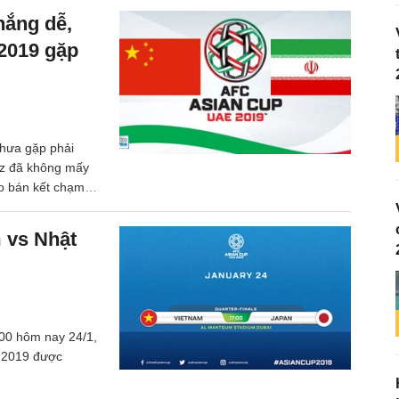
hắng dễ,
 2019 gặp
chưa gặp phải
oz đã không mấy
ào bán kết chạm
 giải đấu.
m vs Nhật
h00 hôm nay 24/1,
p 2019 được