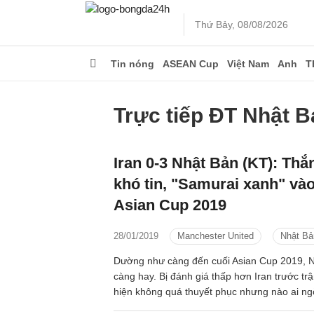
Thứ Bảy, 08/08/2026
Tin nóng
ASEAN Cup
Việt Nam
Anh
T
Trực tiếp ĐT Nhật B
Iran 0-3 Nhật Bản (KT): Th
khó tin, "Samurai xanh" và
Asian Cup 2019
28/01/2019
Manchester United
Nhật Bả
Dường như càng đến cuối Asian Cup 2019, N
càng hay. Bị đánh giá thấp hơn Iran trước tr
hiện không quá thuyết phục nhưng nào ai ngờ
có thẻ chơi trận đấu hay nhất từ đầu giải để 