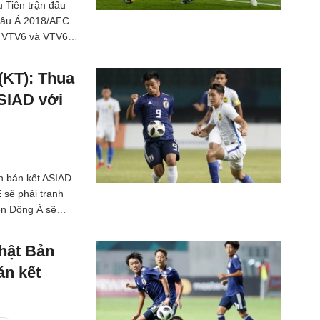
u Tiên trận đấu
hâu Á 2018/AFC
g VTV6 và VTV6
(KT): Thua
SIAD với
n bán kết ASIAD
 sẽ phải tranh
iện Đông Á sẽ
hật Bản
án kết