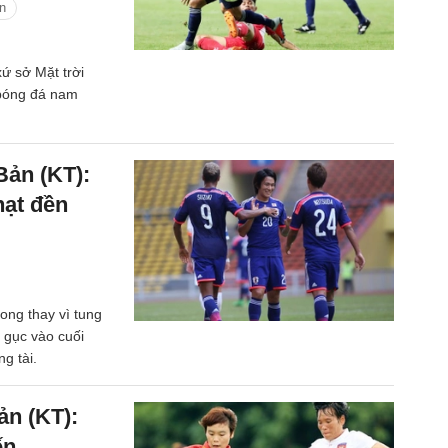
n
xứ sở Mặt trời
 bóng đá nam
Bản (KT):
hạt đền
ong thay vì tung
ạ gục vào cuối
g tài.
ản (KT):
ến