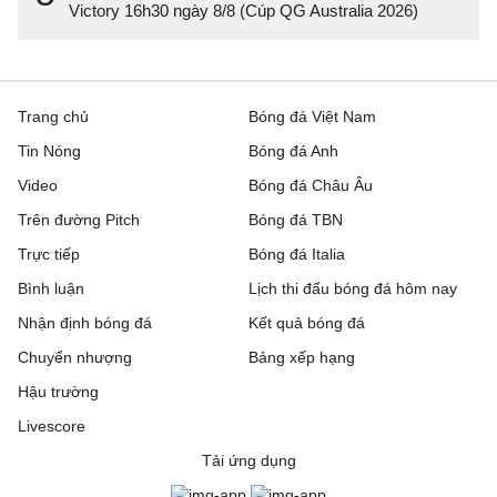
Victory 16h30 ngày 8/8 (Cúp QG Australia 2026)
Trang chủ
Bóng đá Việt Nam
Tin Nóng
Bóng đá Anh
Video
Bóng đá Châu Âu
Trên đường Pitch
Bóng đá TBN
Trực tiếp
Bóng đá Italia
Bình luận
Lịch thi đấu bóng đá hôm nay
Nhận định bóng đá
Kết quả bóng đá
Chuyển nhượng
Bảng xếp hạng
Hậu trường
Livescore
Tải ứng dụng