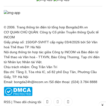
© 2006. Trang thông tin điện tử tổng hợp Bongda24h.vn
CƠ QUAN CHỦ QUẢN: Công ty Cổ phần Truyền thông Quốc tế
INCOM
Giấy phép số: 150/GP-SVHTT cấp ngày 03/4/2026 bởi Sở Văn
hoá Thể thao TP. Hà Nội
Nội dung thông tin hợp tác giữa Công ty INCOM và Báo điện tử
Thể thao và Văn hoá - TTXVN, Báo Công Thương, Tạp chí điện
tử Nhân lực Nhân tài Việt.
Chịu trách nhiệm: Ông Trần Văn Trí
Địa chỉ: Tầng 3, Tòa nhà IC, số 82 phố Duy Tân, Phường Cầu
Giấy, TP. Hà Nội
Email: bongda24h@incom.vn /Số điện thoại: (024) 3.784 8888
RSS
|
Theo dõi chúng tôi
X