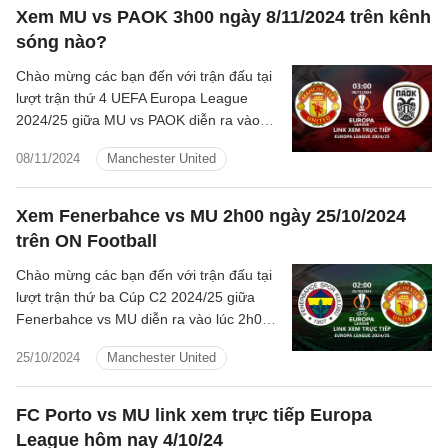
Xem MU vs PAOK 3h00 ngày 8/11/2024 trên kênh
sóng nào?
Chào mừng các bạn đến với trận đấu tại
lượt trận thứ 4 UEFA Europa League
2024/25 giữa MU vs PAOK diễn ra vào
lúc 3h00 ngày 8/11, trực tiếp trên ON
08/11/2024
Manchester United
Football.
Xem Fenerbahce vs MU 2h00 ngày 25/10/2024
trên ON Football
Chào mừng các bạn đến với trận đấu tại
lượt trận thứ ba Cúp C2 2024/25 giữa
Fenerbahce vs MU diễn ra vào lúc 2h00
ngày 25/10, trực tiếp trên ON Football.
25/10/2024
Manchester United
FC Porto vs MU link xem trực tiếp Europa
League hôm nay 4/10/24