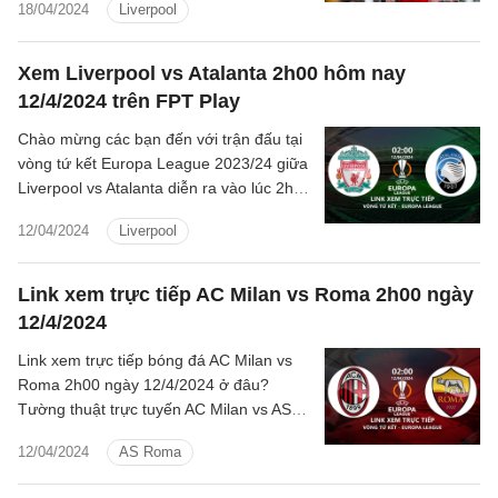
18/04/2024
Liverpool
Xem Liverpool vs Atalanta 2h00 hôm nay
12/4/2024 trên FPT Play
Chào mừng các bạn đến với trận đấu tại
vòng tứ kết Europa League 2023/24 giữa
Liverpool vs Atalanta diễn ra vào lúc 2h00
hôm nay 12/4, trực tiếp trên FPT Play.
12/04/2024
Liverpool
Link xem trực tiếp AC Milan vs Roma 2h00 ngày
12/4/2024
Link xem trực tiếp bóng đá AC Milan vs
Roma 2h00 ngày 12/4/2024 ở đâu?
Tường thuật trực tuyến AC Milan vs AS
Roma Tứ kết Cúp C2 2023/24 kênh nào?
12/04/2024
AS Roma