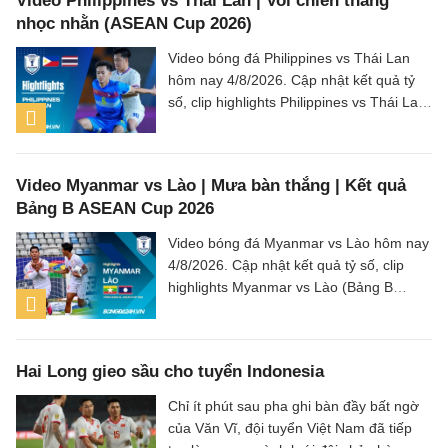
Video Philippines vs Thái Lan | Voi chiến thắng
nhọc nhằn (ASEAN Cup 2026)
Video bóng đá Philippines vs Thái Lan
hôm nay 4/8/2026. Cập nhật kết quả tỷ
số, clip highlights Philippines vs Thái Lan
(Bảng B ASEAN Cup 2026) các tình
huống trên sân.
Video Myanmar vs Lào | Mưa bàn thắng | Kết quả
Bảng B ASEAN Cup 2026
Video bóng đá Myanmar vs Lào hôm nay
4/8/2026. Cập nhật kết quả tỷ số, clip
highlights Myanmar vs Lào (Bảng B
ASEAN Cup 2026) các tình huống trên
sân.
Hai Long gieo sầu cho tuyển Indonesia
Chỉ ít phút sau pha ghi bàn đầy bất ngờ
của Văn Vĩ, đội tuyển Việt Nam đã tiếp