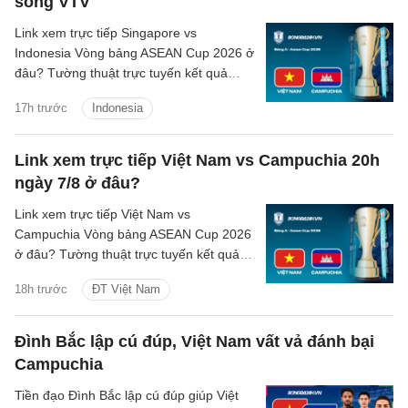
sóng VTV
Link xem trực tiếp Singapore vs
Indonesia Vòng bảng ASEAN Cup 2026 ở
đâu? Tường thuật trực tuyến kết quả
bóng đá Singapore vs Indonesia trên
17h trước
Indonesia
kênh phát sóng nào?
Link xem trực tiếp Việt Nam vs Campuchia 20h
ngày 7/8 ở đâu?
Link xem trực tiếp Việt Nam vs
Campuchia Vòng bảng ASEAN Cup 2026
ở đâu? Tường thuật trực tuyến kết quả
bóng đá Việt Nam vs Campuchia trên
18h trước
ĐT Việt Nam
kênh phát sóng nào?
Đình Bắc lập cú đúp, Việt Nam vất vả đánh bại
Campuchia
Tiền đạo Đình Bắc lập cú đúp giúp Việt