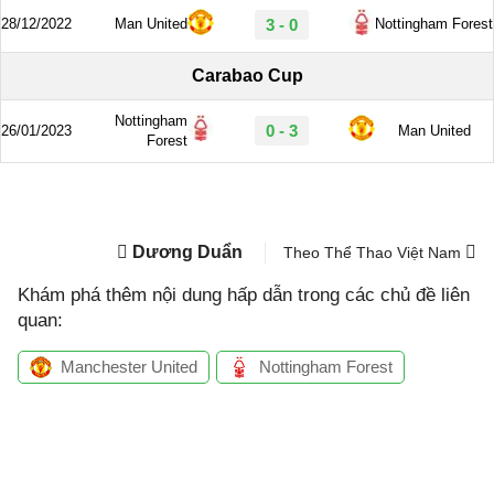
Dương Duẩn
Theo Thể Thao Việt Nam
Khám phá thêm nội dung hấp dẫn trong các chủ đề liên
quan:
Manchester United
Nottingham Forest