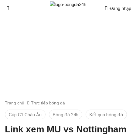
Đăng nhập
Trang chủ
Trực tiếp bóng đá
Cúp C1 Châu Âu
Bóng đá 24h
Kết quả bóng đá
Link xem MU vs Nottingham