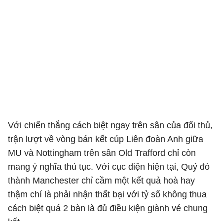
Với chiến thắng cách biệt ngay trên sân của đối thủ,
trận lượt về vòng bán kết cúp Liên đoàn Anh giữa
MU và Nottingham trên sân Old Trafford chỉ còn
mang ý nghĩa thủ tục. Với cục diện hiện tại, Quỷ đỏ
thành Manchester chỉ cầm một kết quả hoà hay
thậm chí là phải nhận thất bại với tỷ số không thua
cách biệt quá 2 bàn là đủ điều kiện giành vé chung