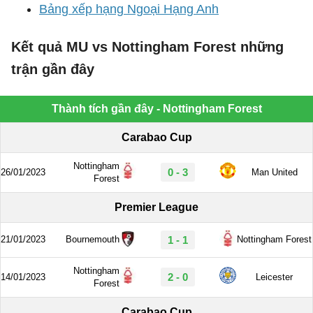
Bảng xếp hạng Ngoại Hạng Anh
Kết quả MU vs Nottingham Forest những
trận gần đây