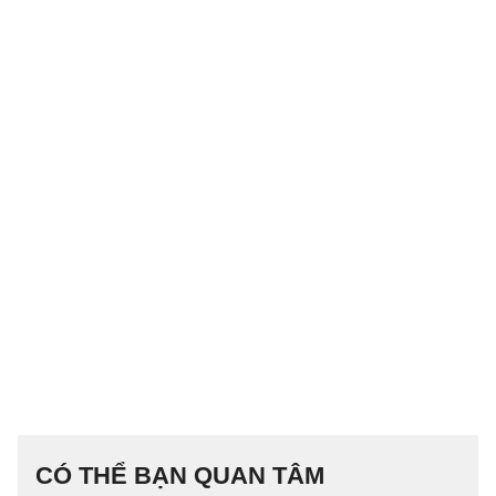
CÓ THỂ BẠN QUAN TÂM