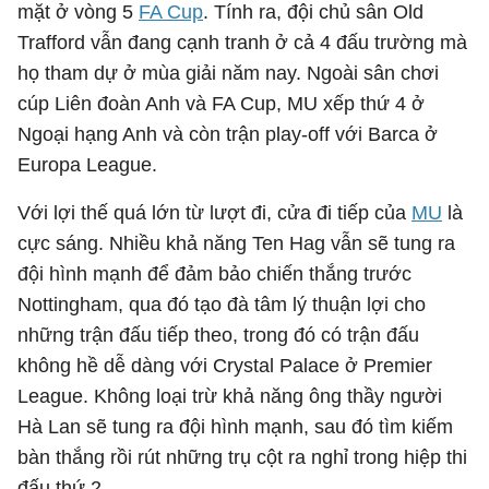
mặt ở vòng 5
FA Cup
. Tính ra, đội chủ sân Old
Trafford vẫn đang cạnh tranh ở cả 4 đấu trường mà
họ tham dự ở mùa giải năm nay. Ngoài sân chơi
cúp Liên đoàn Anh và FA Cup, MU xếp thứ 4 ở
Ngoại hạng Anh và còn trận play-off với Barca ở
Europa League.
Với lợi thế quá lớn từ lượt đi, cửa đi tiếp của
MU
là
cực sáng. Nhiều khả năng Ten Hag vẫn sẽ tung ra
đội hình mạnh để đảm bảo chiến thắng trước
Nottingham, qua đó tạo đà tâm lý thuận lợi cho
những trận đấu tiếp theo, trong đó có trận đấu
không hề dễ dàng với Crystal Palace ở Premier
League. Không loại trừ khả năng ông thầy người
Hà Lan sẽ tung ra đội hình mạnh, sau đó tìm kiếm
bàn thắng rồi rút những trụ cột ra nghỉ trong hiệp thi
đấu thứ 2.