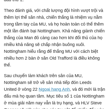
Theo đánh giá, với chất lượng đội hình vượt trội và
thêm lợi thế sân nhà, chiến thắng là nhiệm vụ nằm
trong tầm tay của MU, và họ hoàn toàn có thể thêm
một lần đánh bại Nottingham. Khả năng giành chiến
thắng của Man đỏ càng cao hơn khi đối thủ của họ
nhiều khả năng sẽ chấp nhận buông xuôi.
Nottingham hiểu rằng để thắng MU với cách biệt
nhiều hơn 2 bàn ở sân Old Trafford là điều không
thể.
Sau chuyến làm khách trên sân của MU,
Nottingham sẽ trở về sân nhà tiếp đón Leeds
United ở vòng 22
Ngoại hạng Anh
, và đó mới là trận
đấu mà họ quan tâm. Mục tiêu số 1 của Nottingham
ở mùa giải năm nay vẫn là trụ hạng, và HLV Steve