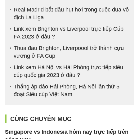
Real Madrid bắt đầu hụt hơi trong cuộc đua vô
địch La Liga
Link xem Brighton vs Liverpool trực tiếp Cúp
FA 2023 ở đâu ?
Thua đau Brighton, Liverpoool trở thành cựu
vương ở FA Cup
Link xem Hà Nội vs Hải Phòng trực tiếp siêu
cúp quốc gia 2023 ở đâu ?
Thắng áp đảo Hải Phòng, Hà Nội lần thứ 5
đoạt Siêu cúp Việt Nam
CÙNG CHUYÊN MỤC
Singapore vs Indonesia hôm nay trực tiếp trên