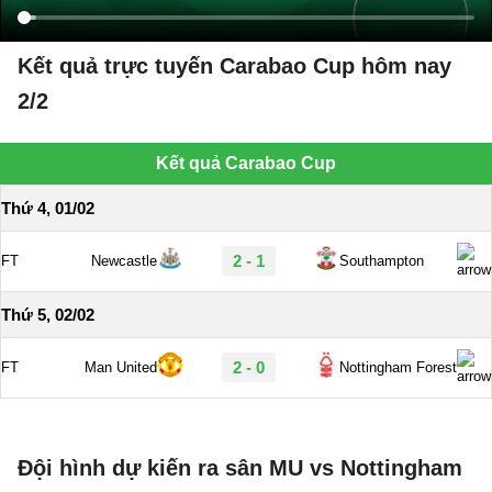
Kết quả trực tuyến Carabao Cup hôm nay
2/2
Đội hình dự kiến ra sân MU vs Nottingham