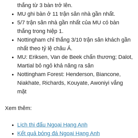
thắng từ 3 bàn trở lên.
MU ghi bàn ở 11 trận sân nhà gần nhất.
5/7 trận sân nhà gần nhất của MU có bàn
thắng trong hiệp 1.
Nottingham chỉ thắng 3/10 trận sân khách gần
nhất theo tỷ lệ châu Á.
MU: Eriksen, Van de Beek chấn thương; Dalot,
Martial bỏ ngỏ khả năng ra sân
Nottingham Forest: Henderson, Biancone,
Niakhate, Richards, Kouyate, Awoniyi vắng
mặt
Xem thêm:
Lịch thi đấu Ngoại Hạng Anh
Kết quả bóng đá Ngoại Hạng Anh