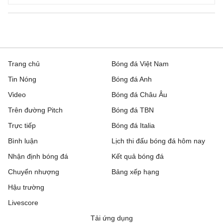
Ligue 2, Hôm nay - 09/08
Boulogne
0 - 0
Nancy
Clermont Foot 63
0 - 0
Reims
Trang chủ
Bóng đá Việt Nam
Tin Nóng
Bóng đá Anh
Dunkerque
4 - 2
Grenoble
Video
Bóng đá Châu Âu
Metz
2 - 1
Guingamp
Trên đường Pitch
Bóng đá TBN
Trực tiếp
Montpellier
1 - 1
Bóng đá Italia
Dijon
Bình luận
Lịch thi đấu bóng đá hôm nay
Nantes
0 - 1
Red Star
Nhận định bóng đá
Kết quả bóng đá
Pau
0 - 1
FC Annecy
Chuyển nhượng
Bảng xếp hạng
Hậu trường
Rodez
3 - 1
Laval
Livescore
Sochaux
0 - 3
Saint-Etien
Tải ứng dụng