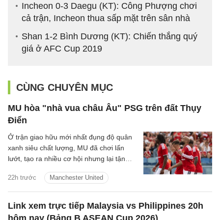
Incheon 0-3 Daegu (KT): Công Phượng chơi
cả trận, Incheon thua sấp mặt trên sân nhà
Shan 1-2 Bình Dương (KT): Chiến thắng quý
giá ở AFC Cup 2019
CÙNG CHUYÊN MỤC
MU hòa "nhà vua châu Âu" PSG trên đất Thụy
Điển
Ở trận giao hữu mới nhất đụng độ quân
xanh siêu chất lượng, MU đã chơi lấn
lướt, tạo ra nhiều cơ hội nhưng lại tận
dụng không tốt nên đành chấp nhận kết
22h trước
Manchester United
quả hòa.
Link xem trực tiếp Malaysia vs Philippines 20h
hôm nay (Bảng B ASEAN Cup 2026)