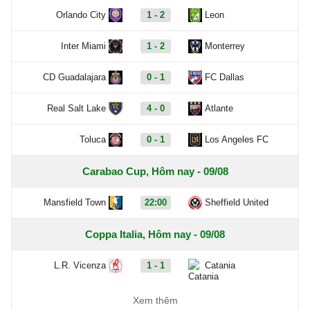
Orlando City
1 - 2
Leon
Inter Miami
1 - 2
Monterrey
CD Guadalajara
0 - 1
FC Dallas
Real Salt Lake
4 - 0
Atlante
Toluca
0 - 1
Los Angeles FC
Carabao Cup, Hôm nay - 09/08
Mansfield Town
22:00
Sheffield United
Coppa Italia, Hôm nay - 09/08
L.R. Vicenza
1 - 1
Catania
Ascoli
3 - 1
Potenza
Xem thêm