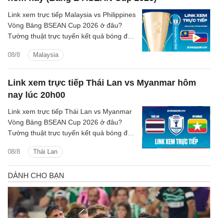
Link xem trực tiếp Malaysia vs Philippines
Vòng Bảng BSEAN Cup 2026 ở đâu?
Tường thuật trực tuyến kết quả bóng đá
Malaysia vs Philippines trên kênh phát
08/8
Malaysia
sóng nào?
Link xem trực tiếp Thái Lan vs Myanmar hôm
nay lúc 20h00
Link xem trực tiếp Thái Lan vs Myanmar
Vòng Bảng BSEAN Cup 2026 ở đâu?
Tường thuật trực tuyến kết quả bóng đá
Thái Lan vs Myanmar trên kênh phát
08/8
Thái Lan
sóng nào?