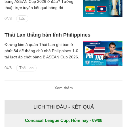
bảng ASEAN Cup 2026 ở đâu? Tường
thuật trực tuyến kết quả bóng đá
Myanmar vs Lào trên kênh phát sóng
04/8
Lào
nào?
Thái Lan thắng bản lĩnh Philippines
Đương kim á quân Thái Lan ghi bàn ở
phút 84 để thắng chủ nhà Philippines 1-0
tại lượt áp chót bảng B ASEAN Cup 2026.
04/8
Thái Lan
Xem thêm
LỊCH THI ĐẤU - KẾT QUẢ
Concacaf League Cup, Hôm nay - 09/08