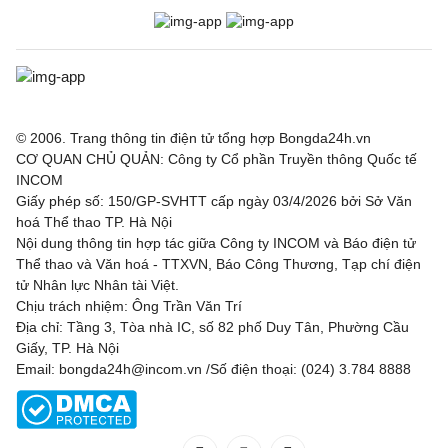
VĐQG Bồ Đào Nha, Hôm nay - 09/08
Vitoria de Guimaraes
0 - 1
Arouca
VĐQG Argentina, Hôm nay - 09/08
© 2006. Trang thông tin điện tử tổng hợp Bongda24h.vn
CƠ QUAN CHỦ QUẢN: Công ty Cổ phần Truyền thông Quốc tế
Atletico Tucuman
1 - 2
Sarmiento
INCOM
Giấy phép số: 150/GP-SVHTT cấp ngày 03/4/2026 bởi Sở Văn
Deportivo Riestra
2 - 0
Estudiantes de la
hoá Thể thao TP. Hà Nội
Plata
Nội dung thông tin hợp tác giữa Công ty INCOM và Báo điện tử
Thể thao và Văn hoá - TTXVN, Báo Công Thương, Tạp chí điện
VĐQG Bỉ, Hôm nay - 09/08
tử Nhân lực Nhân tài Việt.
Chịu trách nhiệm: Ông Trần Văn Trí
St.Truiden
1 - 1
Lommel
Địa chỉ: Tầng 3, Tòa nhà IC, số 82 phố Duy Tân, Phường Cầu
Giấy, TP. Hà Nội
Westerlo
1 - 5
Union St.Gilloise
Email: bongda24h@incom.vn /Số điện thoại: (024) 3.784 8888
VĐQG Brazil, Hôm nay - 09/08