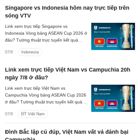
Singapore vs Indonesia hôm nay trực tiếp trên
sóng VTV
Link xem trực tiếp Singapore vs
Indonesia Vòng bảng ASEAN Cup 2026 ở
đâu? Tường thuật trực tuyến kết quả
bóng đá Singapore vs Indonesia trên
07/8
Indonesia
kênh phát sóng nào?
Link xem trực tiếp Việt Nam vs Campuchia 20h
ngày 7/8 ở đâu?
Link xem trực tiếp Việt Nam vs
Campuchia Vòng bảng ASEAN Cup 2026
ở đâu? Tường thuật trực tuyến kết quả
bóng đá Việt Nam vs Campuchia trên
07/8
ĐT Việt Nam
kênh phát sóng nào?
Đình Bắc lập cú đúp, Việt Nam vất vả đánh bại
Campuchia