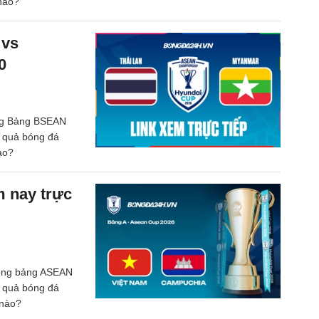
 nào?
 vs
0
òng Bảng BSEAN
t quả bóng đá
ào?
m nay trực
Vòng bảng ASEAN
t quả bóng đá
 nào?