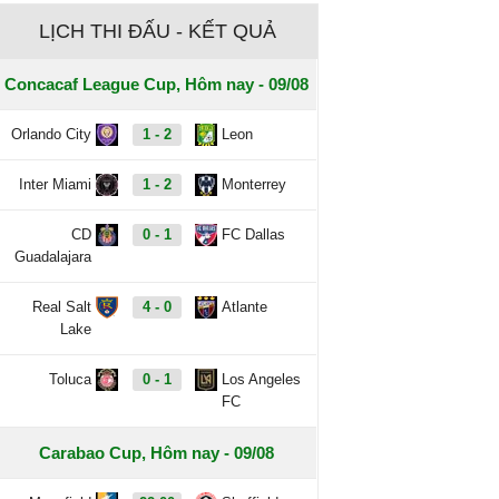
LỊCH THI ĐẤU - KẾT QUẢ
Concacaf League Cup, Hôm nay - 09/08
Orlando City
1 - 2
Leon
Inter Miami
1 - 2
Monterrey
CD
0 - 1
FC Dallas
Guadalajara
Real Salt
4 - 0
Atlante
Lake
Toluca
0 - 1
Los Angeles
FC
Carabao Cup, Hôm nay - 09/08