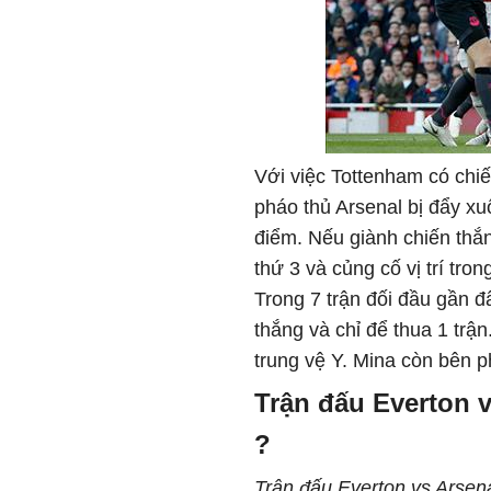
Với việc Tottenham có chiế
pháo thủ Arsenal bị đẩy xuố
điểm. Nếu giành chiến thắng
thứ 3 và củng cố vị trí tron
Trong 7 trận đối đầu gần đ
thắng và chỉ để thua 1 tr
trung vệ Y. Mina còn bên ph
Trận đấu Everton v
?
Trận đấu Everton vs Arsen