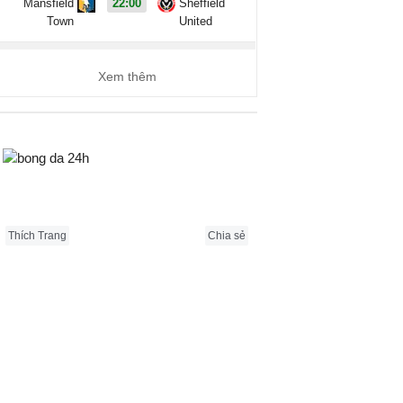
Mansfield
22:00
Sheffield
Town
United
Coppa Italia, Hôm nay - 09/08
Xem thêm
L.R. Vicenza
1 - 1
Catania
Ascoli
3 - 1
Potenza
Bongda24h.vn
Ligue 2, Hôm nay - 09/08
Boulogne
0 - 0
Nancy
Thích Trang
Chia sẻ
Clermont
0 - 0
Reims
Foot 63
Dunkerque
4 - 2
Grenoble
Metz
2 - 1
Guingamp