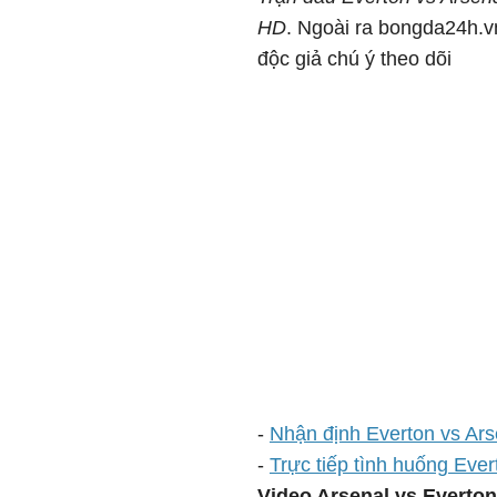
HD
. Ngoài ra bongda24h.vn
độc giả chú ý theo dõi
-
Nhận định Everton vs Arse
-
Trực tiếp tình huống Eve
Video Arsenal vs Everton