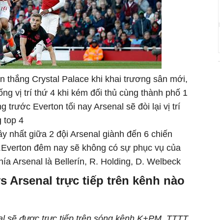
n thắng Crystal Palace khi khai trương sân mới,
ng vị trí thứ 4 khi kém đối thủ cùng thành phố 1
 trước Everton tối nay Arsenal sẽ đòi lại vị trí
g top 4
ây nhất giữa 2 đội Arsenal giành đến 6 chiến
ận.Everton đêm nay sẽ không có sự phục vụ của
ía Arsenal là Bellerín, R. Holding, D. Welbeck
s Arsenal trực tiếp trên kênh nào
al sẽ được trực tiếp trên sóng kênh K+PM, TTTT