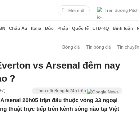
Trên đường Pitch
Mới nhất
BN
Châu Âu
Italia
Đức
Pháp
Quốc tế
LTĐ-KQ
Bình luận
Bóng đá
Tin bóng đá
Tin chuyể
Everton vs Arsenal đêm nay
ào ?
+7)
Theo dõi Bongda24h trên
 Arsenal 20h05 trận đấu thuộc vòng 33 ngoại
 thuật trực tiếp trên kênh sóng nào tại Việt