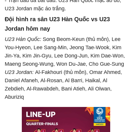
- Trận đấu đã bắt đầu. U23 Hàn Quốc mặc áo đỏ,
U23 Jordan mặc áo trắng.
Đội hình ra sân U23 Hàn Quốc vs U23
Jordan hôm nay
U23 Hàn Quốc:
Song Beom-Keun (thủ môn), Lee
You-Hyeon, Lee Sang-Min, Jeong Tae-Wook, Kim
Jin-Ya, Kim Jin-Gyu, Lee Dong-Jun, Kim Dae-Won,
Maeng Seong-Wung, Won Du-Jae, Cho Gue-Sung
U23 Jordan:
Al-Fakhouri (thủ môn), Omar Ahmed,
Daniel Afaneh, Al-Rosan, Al Barri, Haikal, Al
Zebdieh, Al-Rawabdeh, Bani Atieh, Ali Olwan,
Aburiziq