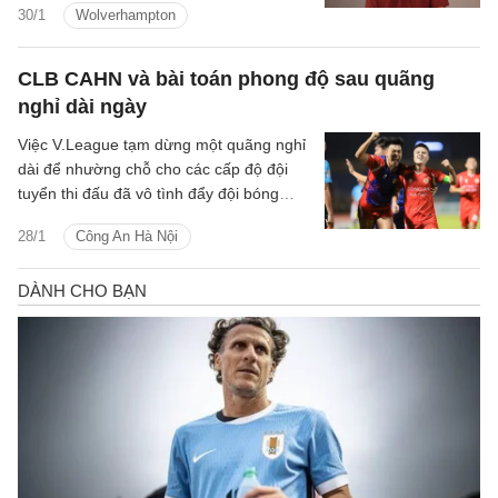
30/1
Wolverhampton
châu Á vừa qua.
CLB CAHN và bài toán phong độ sau quãng
nghỉ dài ngày
Việc V.League tạm dừng một quãng nghỉ
dài để nhường chỗ cho các cấp độ đội
tuyển thi đấu đã vô tình đẩy đội bóng
ngành Công an vào một thế khó, khi họ
28/1
Công An Hà Nội
phải ra sân tại đấu trường quốc tế
Shopee Cup với một bộ máy đã lâu
không được làm nóng.