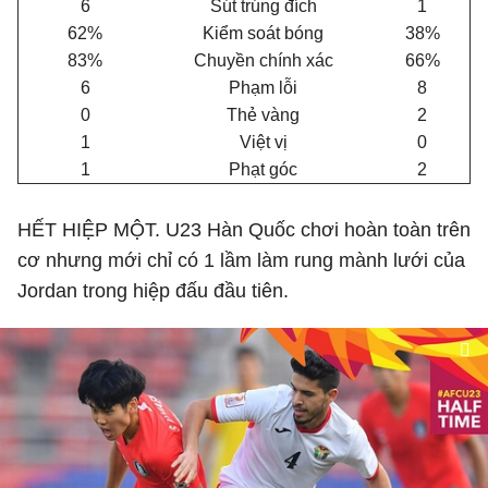
6
Sút trúng đích
1
62%
Kiểm soát bóng
38%
83%
Chuyền chính xác
66%
6
Phạm lỗi
8
0
Thẻ vàng
2
1
Việt vị
0
1
Phạt góc
2
HẾT HIỆP MỘT. U23 Hàn Quốc chơi hoàn toàn trên
cơ nhưng mới chỉ có 1 lầm làm rung mành lưới của
Jordan trong hiệp đấu đầu tiên.