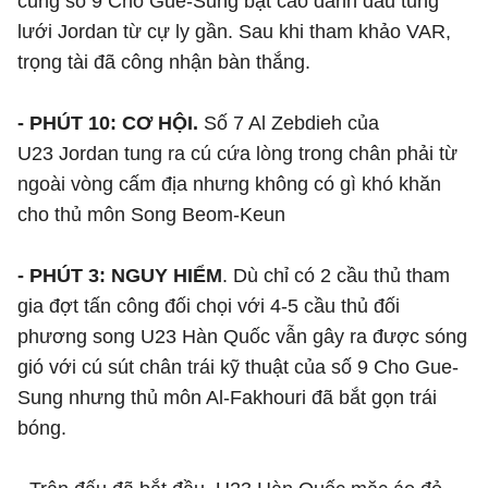
cùng số 9 Cho Gue-Sung bật cao đánh đầu tung
lưới Jordan từ cự ly gần. Sau khi tham khảo VAR,
trọng tài đã công nhận bàn thắng.
- PHÚT 10: CƠ HỘI.
Số 7 Al Zebdieh của
U23 Jordan tung ra cú cứa lòng trong chân phải từ
ngoài vòng cấm địa nhưng không có gì khó khăn
cho thủ môn Song Beom-Keun
- PHÚT 3: NGUY HIỂM
. Dù chỉ có 2 cầu thủ tham
gia đợt tấn công đối chọi với 4-5 cầu thủ đối
phương song U23 Hàn Quốc vẫn gây ra được sóng
gió với cú sút chân trái kỹ thuật của số 9 Cho Gue-
Sung nhưng thủ môn Al-Fakhouri đã bắt gọn trái
bóng.