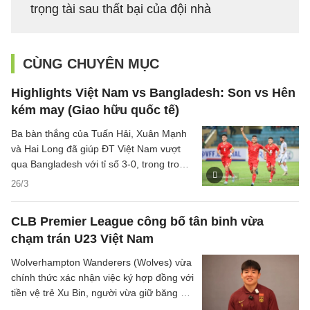
trọng tài sau thất bại của đội nhà
CÙNG CHUYÊN MỤC
Highlights Việt Nam vs Bangladesh: Son vs Hên
kém may (Giao hữu quốc tế)
Ba bàn thắng của Tuấn Hải, Xuân Mạnh
và Hai Long đã giúp ĐT Việt Nam vượt
qua Bangladesh với tỉ số 3-0, trong trong
trận giao hữu quốc tế diễn ra tối qua 26/3
26/3
trên sân Hàng Đẫy.
CLB Premier League công bố tân binh vừa
chạm trán U23 Việt Nam
Wolverhampton Wanderers (Wolves) vừa
chính thức xác nhận việc ký hợp đồng với
tiền vệ trẻ Xu Bin, người vừa giữ băng đội
trưởng U23 Trung Quốc trong chiến dịch