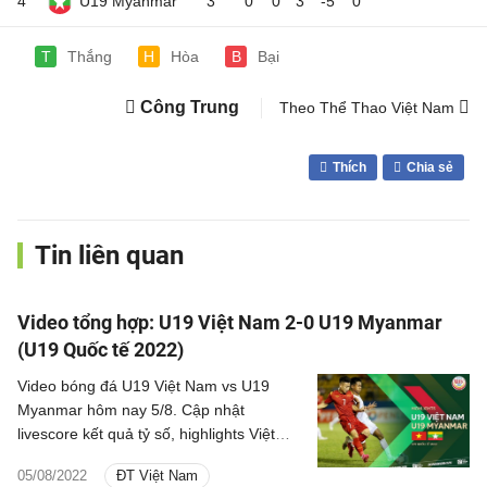
4
U19 Myanmar
3
0
0
3
-5
0
T
B
Thắng
H
Hòa
Bại
Công Trung
Theo Thể Thao Việt Nam
Thích
Chia sẻ
Tin liên quan
Video tổng hợp: U19 Việt Nam 2-0 U19 Myanmar
(U19 Quốc tế 2022)
Video bóng đá U19 Việt Nam vs U19
Myanmar hôm nay 5/8. Cập nhật
livescore kết quả tỷ số, highlights Việt
Nam vs Myanmar U19 Quốc tế 2022 mới
05/08/2022
ĐT Việt Nam
nhất.