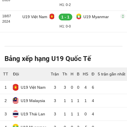
2026
H1: 0-2
18/07
U19 Việt Nam
U19 Myanmar
1 - 1
2024
H1: 0-0
Bảng xếp hạng U19 Quốc Tế
TT
Đội
5 trận gần nhất
1
U19 Việt Nam
3
3
0
0
4
6
2
U19 Malaysia
3
1
1
1
1
4
3
U19 Thái Lan
3
1
1
1
0
4