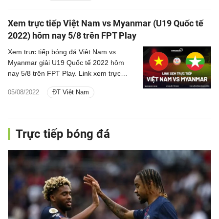
Xem trực tiếp Việt Nam vs Myanmar (U19 Quốc tế
2022) hôm nay 5/8 trên FPT Play
Xem trực tiếp bóng đá Việt Nam vs
Myanmar giải U19 Quốc tế 2022 hôm
nay 5/8 trên FPT Play. Link xem trực
tuyến trận đấu U19 Việt Nam vs U19
05/08/2022
ĐT Việt Nam
Myanmar Full HD.
Trực tiếp bóng đá