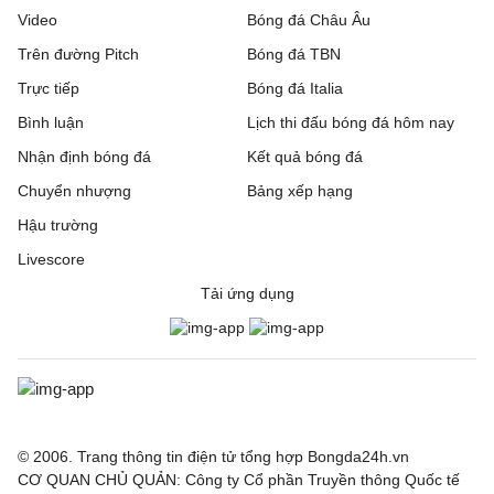
Inter Club d'Escaldes
2 - 0
Flora Tallinn
Video
Bóng đá Châu Âu
Trên đường Pitch
Bóng đá TBN
Debrecen
0 - 2
FC Copenhagen
Trực tiếp
Bóng đá Italia
Zalgiris Vilnius
1 - 5
Hajduk Split
Bình luận
Lịch thi đấu bóng đá hôm nay
Riga FC
1 - 0
Gyori ETO
Nhận định bóng đá
Kết quả bóng đá
Chuyển nhượng
Bảng xếp hạng
IFK Gothenburg
0 - 1
Gent
Hậu trường
Rakow Czestochowa
0 - 0
Hammarby IF
Livescore
Tải ứng dụng
Beitar Jerusalem
1 - 1
Austria Wien
FC Twente
2 - 0
DAC 1904 Dunajska
Streda
Hapoel Tel Aviv
2 - 0
GKS Katowice
© 2006. Trang thông tin điện tử tổng hợp Bongda24h.vn
Ajax
2 - 0
Shelbourne
CƠ QUAN CHỦ QUẢN: Công ty Cổ phần Truyền thông Quốc tế