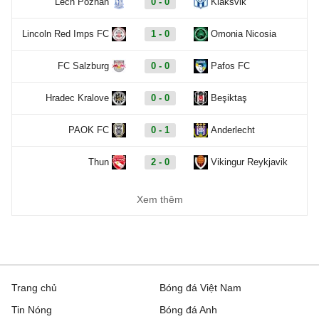
Lech Poznan
0 - 0
Klaksvik
Lincoln Red Imps FC
1 - 0
Omonia Nicosia
FC Salzburg
0 - 0
Pafos FC
Hradec Kralove
0 - 0
Beşiktaş
PAOK FC
0 - 1
Anderlecht
Thun
2 - 0
Vikingur Reykjavik
Benfica
02:00
Hearts
Xem thêm
Europa Conference League, Hôm nay - 07/08
Dynamo Kyiv
1 - 0
Qarabag
Trang chủ
Bóng đá Việt Nam
FC Sheriff
0 - 2
St. Gallen
Tin Nóng
Bóng đá Anh