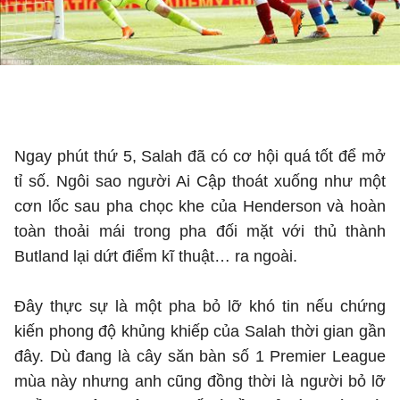
Ngay phút thứ 5, Salah đã có cơ hội quá tốt để mở
tỉ số. Ngôi sao người Ai Cập thoát xuống như một
cơn lốc sau pha chọc khe của Henderson và hoàn
toàn thoải mái trong pha đối mặt với thủ thành
Butland lại dứt điểm kĩ thuật… ra ngoài.
Đây thực sự là một pha bỏ lỡ khó tin nếu chứng
kiến phong độ khủng khiếp của Salah thời gian gần
đây. Dù đang là cây săn bàn số 1 Premier League
mùa này nhưng anh cũng đồng thời là người bỏ lỡ