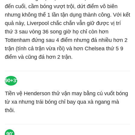
đến cuối, cầm bóng vượt trội, dứt điểm vô biên
nhưng không thể 1 lần tận dụng thành công. Với kết
quả này, Liverpool chắc chắn vẫn giữ được vị trí
thứ 3 sau vòng 36 song giờ họ chỉ còn hơn
Tottenham đứng sau 4 điểm nhưng đá nhiều hơn 2
trận (tính cả trận vừa rồi) và hơn Chelsea thứ 5 9
điểm và cũng đá hơn 2 trận.
90+3'
Tiền vệ Henderson thử vận may bằng cú vuốt bóng
từ xa nhưng trái bóng chỉ bay qua xà ngang mà
thôi.
90'