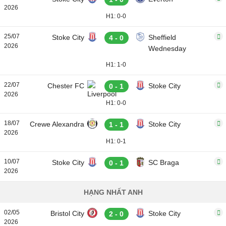
2026
H1: 0-0
25/07
Stoke City
Sheffield
4 - 0
2026
Wednesday
H1: 1-0
22/07
Chester FC
Stoke City
0 - 1
2026
H1: 0-0
18/07
Crewe Alexandra
Stoke City
1 - 1
2026
H1: 0-1
10/07
Stoke City
SC Braga
0 - 1
2026
HẠNG NHẤT ANH
02/05
Bristol City
Stoke City
2 - 0
2026