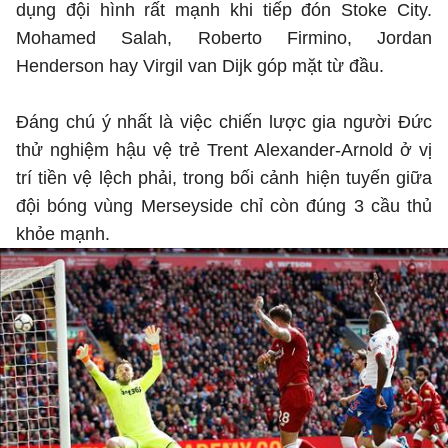
dụng đội hình rất mạnh khi tiếp đón Stoke City.
Mohamed Salah, Roberto Firmino, Jordan
Henderson hay Virgil van Dijk góp mặt từ đầu.
Đáng chú ý nhất là việc chiến lược gia người Đức
thử nghiệm hậu vệ trẻ Trent Alexander-Arnold ở vị
trí tiền vệ lệch phải, trong bối cảnh hiện tuyến giữa
đội bóng vùng Merseyside chỉ còn đúng 3 cầu thủ
khỏe mạnh.