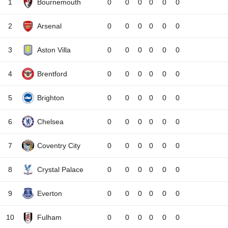
1
Bournemouth
0
0
0
0
0
0
2
Arsenal
0
0
0
0
0
0
3
Aston Villa
0
0
0
0
0
0
4
Brentford
0
0
0
0
0
0
5
Brighton
0
0
0
0
0
0
6
Chelsea
0
0
0
0
0
0
7
Coventry City
0
0
0
0
0
0
8
Crystal Palace
0
0
0
0
0
0
9
Everton
0
0
0
0
0
0
10
Fulham
0
0
0
0
0
0