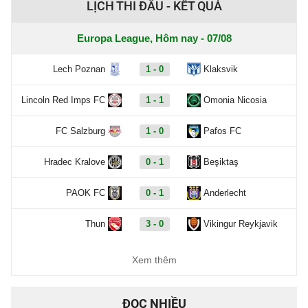
LỊCH THI ĐẤU - KẾT QUẢ
Europa League, Hôm nay - 07/08
Lech Poznan
1 - 0
Klaksvik
Lincoln Red Imps FC
1 - 1
Omonia Nicosia
FC Salzburg
1 - 0
Pafos FC
Hradec Kralove
0 - 1
Beşiktaş
PAOK FC
0 - 1
Anderlecht
Thun
3 - 0
Vikingur Reykjavik
Benfica
6 - 1
Hearts
Xem thêm
Europa Conference League, Hôm nay - 07/08
ĐỌC NHIỀU