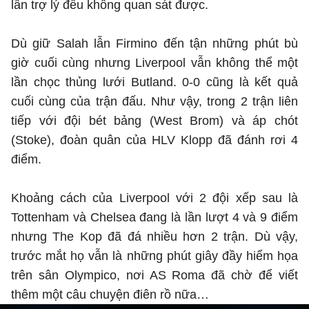
lẫn trợ lý đều không quan sát được.
Dù giữ Salah lẫn Firmino đến tận những phút bù
giờ cuối cùng nhưng Liverpool vẫn không thể một
lần chọc thủng lưới Butland. 0-0 cũng là kết quả
cuối cùng của trận đấu. Như vậy, trong 2 trận liên
tiếp với đội bét bảng (West Brom) và áp chót
(Stoke), đoàn quân của HLV Klopp đã đánh rơi 4
điểm.
Khoảng cách của Liverpool với 2 đội xếp sau là
Tottenham và Chelsea đang là lần lượt 4 và 9 điểm
nhưng The Kop đã đá nhiều hơn 2 trận. Dù vậy,
trước mắt họ vẫn là những phút giây đầy hiểm họa
trên sân Olympico, nơi AS Roma đã chờ để viết
thêm một câu chuyện điên rồ nữa…