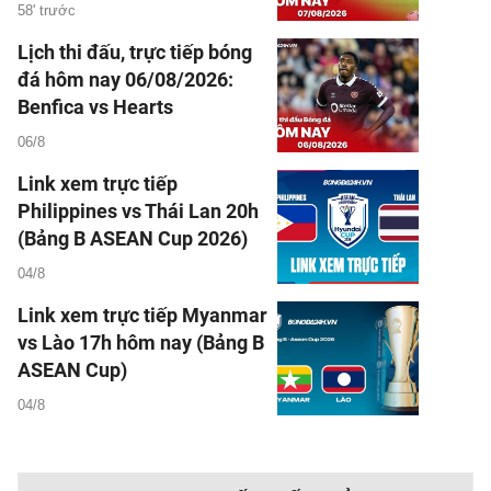
58' trước
Lịch thi đấu, trực tiếp bóng
đá hôm nay 06/08/2026:
Benfica vs Hearts
06/8
Link xem trực tiếp
Philippines vs Thái Lan 20h
(Bảng B ASEAN Cup 2026)
04/8
Link xem trực tiếp Myanmar
vs Lào 17h hôm nay (Bảng B
ASEAN Cup)
04/8