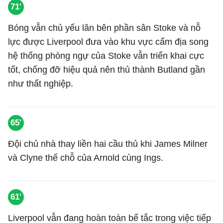
71'
Bóng vẫn chủ yếu lăn bên phần sân Stoke và nỗ
lực được Liverpool đưa vào khu vực cấm địa song
hệ thống phòng ngự của Stoke vẫn triển khai cực
tốt, chống đỡ hiệu quả nên thủ thành Butland gần
như thất nghiệp.
65'
Đội chủ nhà thay liền hai cầu thủ khi James Milner
và Clyne thế chỗ của Arnold cùng Ings.
61'
Liverpool vẫn đang hoàn toàn bế tắc trong việc tiếp