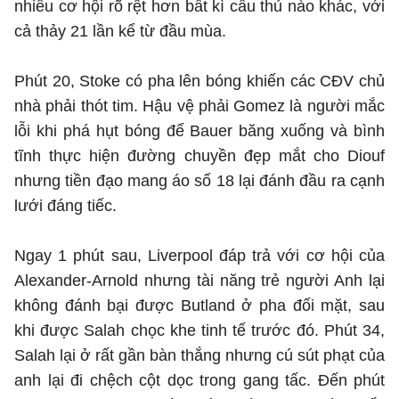
nhiều cơ hội rõ rệt hơn bất kì cầu thủ nào khác, với
cả thảy 21 lần kể từ đầu mùa.
Phút 20, Stoke có pha lên bóng khiến các CĐV chủ
nhà phải thót tim. Hậu vệ phải Gomez là người mắc
lỗi khi phá hụt bóng để Bauer băng xuống và bình
tĩnh thực hiện đường chuyền đẹp mắt cho Diouf
nhưng tiền đạo mang áo số 18 lại đánh đầu ra cạnh
lưới đáng tiếc.
Ngay 1 phút sau, Liverpool đáp trả với cơ hội của
Alexander-Arnold nhưng tài năng trẻ người Anh lại
không đánh bại được Butland ở pha đối mặt, sau
khi được Salah chọc khe tinh tế trước đó. Phút 34,
Salah lại ở rất gần bàn thắng nhưng cú sút phạt của
anh lại đi chệch cột dọc trong gang tấc. Đến phút