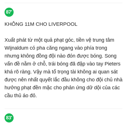
87'
KHÔNG 11M CHO LIVERPOOL
Xuất phát từ một quả phạt góc, tiền vệ trung tâm
Wijnaldum có pha căng ngang vào phía trong
nhưng không đồng đội nào đón được bóng. Song
vấn đề nằm ở chỗ, trái bóng đã đập vào tay Pieters
khá rõ ràng. Vậy mà tổ trọng tài không ai quan sát
được nên nhất quyết lắc đầu không cho đội chủ nhà
hưởng phạt đền mặc cho phản ứng dữ dội của các
cầu thủ áo đỏ.
83'