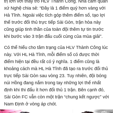
trị lớn với thầy trò HLV Thành Công. Nhà cầm quân
xứ Nghệ chia sẻ: “Đây là 1 điểm quý hơn vàng với
Hà Tĩnh. Ngoài việc tích góp thêm điểm số, tạo lợi
thế trước đối thủ trực tiếp Sài Gòn, trận hòa này
cũng giúp tinh thần của toàn đội thêm tự tin trước
khi bước vào 3 trận đấu cuối cùng của mùa giải”.
Có thể hiểu cho tâm trạng của HLV Thành Công lúc
này. Với HL Hà Tĩnh, mỗi điểm số có được thời
điểm hiện tại đều rất có ý nghĩa. 1 điểm cũng là
khoảng cách mà HL Hà Tĩnh đã tạo ra trước đối thủ
trực tiếp Sài Gòn sau vòng 23. Tuy nhiên, đội bóng
núi Hồng đang nắm trong tay những lợi thế nhất
định khi thi đấu ít hơn đối thủ 1 trận. Bên cạnh đó,
Sài Gòn FC vẫn còn một trận “chung kết ngược” với
Nam Định ở vòng áp chót.