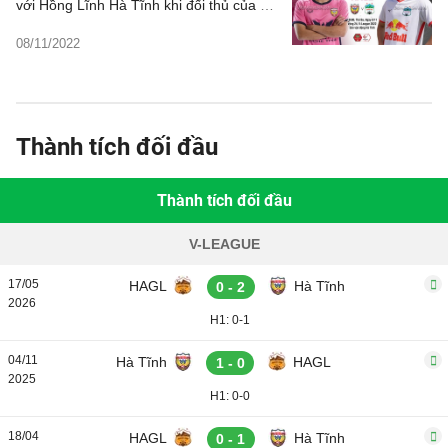
với Hồng Lĩnh Hà Tĩnh khi đối thủ của họ
chỉ là một HAGL không còn động lực tại
08/11/2022
V-League mùa này.
Thành tích đối đầu
Thành tích đối đầu
V-LEAGUE
17/05
HAGL
Hà Tĩnh
0 - 2
2026
H1: 0-1
04/11
Hà Tĩnh
HAGL
1 - 0
2025
H1: 0-0
18/04
HAGL
Hà Tĩnh
0 - 1