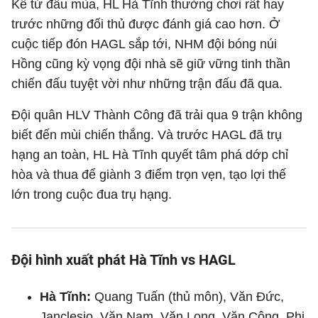
Kể từ đầu mùa, HL Hà Tĩnh thường chơi rất hay
trước những đối thủ được đánh giá cao hơn. Ở
cuộc tiếp đón HAGL sắp tới, NHM đội bóng núi
Hồng cũng kỳ vọng đội nhà sẽ giữ vững tinh thần
chiến đấu tuyệt vời như những trận đấu đã qua.
Đội quân HLV Thành Công đã trải qua 9 trận không
biết đến mùi chiến thắng. Và trước HAGL đã trụ
hạng an toàn, HL Hà Tĩnh quyết tâm phá dớp chỉ
hòa và thua để giành 3 điểm trọn vẹn, tạo lợi thế
lớn trong cuộc đua trụ hạng.
Đội hình xuất phát Hà Tĩnh vs HAGL
Hà Tĩnh:
Quang Tuấn (thủ môn), Văn Đức,
Janclesio, Văn Nam, Văn Long, Văn Công, Phi