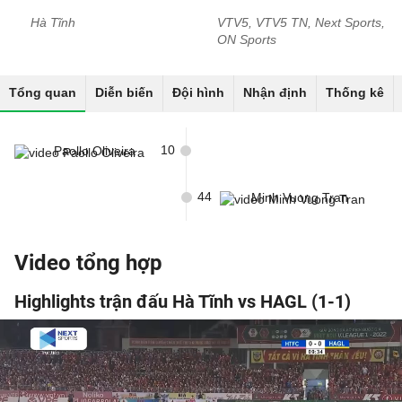
Hà Tĩnh
VTV5, VTV5 TN, Next Sports,
ON Sports
Tổng quan
Diễn biến
Đội hình
Nhận định
Thống kê
10
Paollo Oliveira
44
Minh Vuong Tran
Video tổng hợp
Highlights trận đấu Hà Tĩnh vs HAGL (1-1)