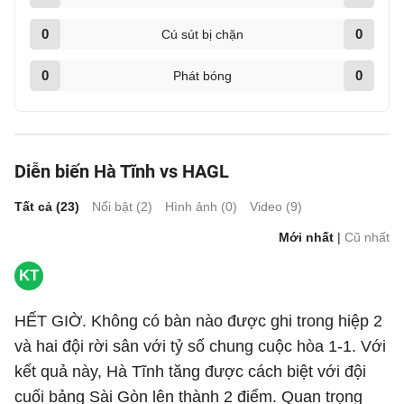
0
0
Cú sút bị chặn
0
0
Phát bóng
Diễn biến Hà Tĩnh vs HAGL
Tất cả (
23
)
Nổi bật (
2
)
Hình ảnh (
0
)
Video (
9
)
Mới nhất
|
Cũ nhất
KT
HẾT GIỜ. Không có bàn nào được ghi trong hiệp 2
và hai đội rời sân với tỷ số chung cuộc hòa 1-1. Với
kết quả này, Hà Tĩnh tăng được cách biệt với đội
cuối bảng Sài Gòn lên thành 2 điểm. Quan trọng