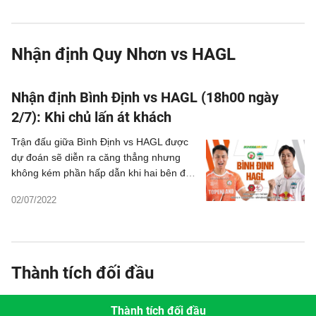
Nhận định Quy Nhơn vs HAGL
Nhận định Bình Định vs HAGL (18h00 ngày
2/7): Khi chủ lấn át khách
Trận đấu giữa Bình Định vs HAGL được
dự đoán sẽ diễn ra căng thẳng nhưng
không kém phần hấp dẫn khi hai bên đều
sở hữu lực lượng rất mạnh và giàu kinh
02/07/2022
nghiệm thi đấu.
Thành tích đối đầu
Thành tích đối đầu