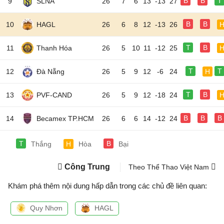
B
B
T
9
SLNA
26
7
6
13
-13
27
B
B
10
HAGL
26
6
8
12
-13
26
T
B
11
Thanh Hóa
26
5
10
11
-12
25
T
T
12
Đà Nẵng
26
5
9
12
-6
24
H
T
B
13
PVF-CAND
26
5
9
12
-18
24
B
B
B
14
Becamex TP.HCM
26
6
6
14
-12
24
T
B
Thắng
H
Hòa
Bại
Công Trung
Theo Thể Thao Việt Nam
Khám phá thêm nội dung hấp dẫn trong các chủ đề liên quan:
Quy Nhơn
HAGL