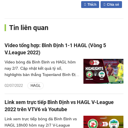
Thích
Chia sẻ
Tin liên quan
Video tổng hợp: Bình Định 1-1 HAGL (Vòng 5
V.League 2022)
Video bóng đá Bình Định vs HAGL hôm
nay 2/7. Cập nhật kết quả tỷ số,
highlights bàn thắng Topenland Bình Định
vs Hoàng Anh Gia Lai Vòng 5 V.League
02/07/2022
HAGL
2022.
Link xem trực tiếp Bình Định vs HAGL V-League
2022 trên VTV6 và Youtube
Link xem trực tiếp bóng đá Bình Định vs
HAGL 18h00 hôm nay 2/7 V-League