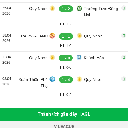
25/04
Quy Nhơn
Trường Tươi Đồng
1 - 2
2026
Nai
H1: 1-2
18/04
Trẻ PVF-CAND
Quy Nhơn
1 - 1
2026
H1: 1-0
11/04
Quy Nhơn
Khánh Hòa
1 - 0
2026
H1: 0-0
03/04
Xuân Thiện Phú
Quy Nhơn
1 - 4
2026
Thọ
H1: 0-2
Thành tích gần đây HAGL
V-LEAGUE