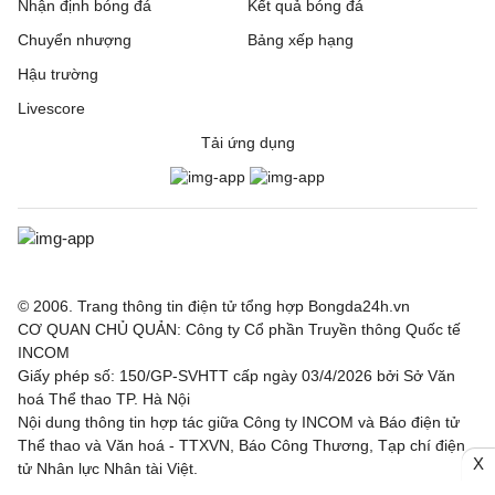
Riga FC
1 - 0
Gyori ETO
Nhận định bóng đá
Kết quả bóng đá
Chuyển nhượng
Bảng xếp hạng
IFK Gothenburg
0 - 1
Gent
Hậu trường
Rakow Czestochowa
0 - 0
Hammarby IF
Livescore
Tải ứng dụng
Beitar Jerusalem
1 - 2
Austria Wien
FC Twente
6 - 0
DAC 1904 Dunajska
Streda
Hapoel Tel Aviv
2 - 0
GKS Katowice
© 2006. Trang thông tin điện tử tổng hợp Bongda24h.vn
Ajax
3 - 1
Shelbourne
CƠ QUAN CHỦ QUẢN: Công ty Cổ phần Truyền thông Quốc tế
INCOM
Borac Banja Luka
1 - 0
Maxline Vitebsk
Giấy phép số: 150/GP-SVHTT cấp ngày 03/4/2026 bởi Sở Văn
hoá Thể thao TP. Hà Nội
Nội dung thông tin hợp tác giữa Công ty INCOM và Báo điện tử
Lugano
2 - 0
NSI Runavik
Thể thao và Văn hoá - TTXVN, Báo Công Thương, Tạp chí điện
X
tử Nhân lực Nhân tài Việt.
Valur
0 - 1
FC Nordsjaella
Chịu trách nhiệm: Ông Trần Văn Trí