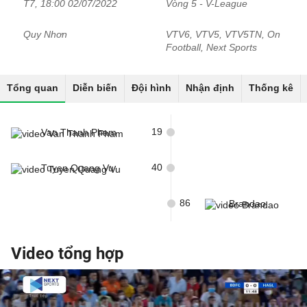
T7, 18:00 02/07/2022
Vòng 5 - V-League
Quy Nhơn
VTV6, VTV5, VTV5TN, On
Football, Next Sports
Tổng quan
Diễn biến
Đội hình
Nhận định
Thống kê
19
Van Thanh Pham
40
Tuyen Quang Vu
86
Brandao
Video tổng hợp