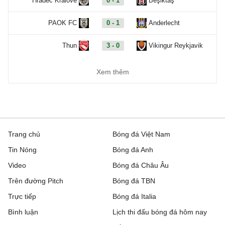
Hradec Kralove
0 - 1
Beşiktaş
PAOK FC
0 - 1
Anderlecht
Thun
3 - 0
Vikingur Reykjavik
Benfica
3 - 0
Hearts
Xem thêm
Europa Conference League, Hôm nay - 07/08
Dynamo Kyiv
1 - 0
Qarabag
Trang chủ
Bóng đá Việt Nam
FC Sheriff
1 - 3
St. Gallen
Tin Nóng
Bóng đá Anh
Inter Club d'Escaldes
2 - 0
Flora Tallinn
Video
Bóng đá Châu Âu
Trên đường Pitch
Bóng đá TBN
Debrecen
0 - 3
FC Copenhagen
Trực tiếp
Bóng đá Italia
Zalgiris Vilnius
2 - 5
Hajduk Split
Bình luận
Lịch thi đấu bóng đá hôm nay