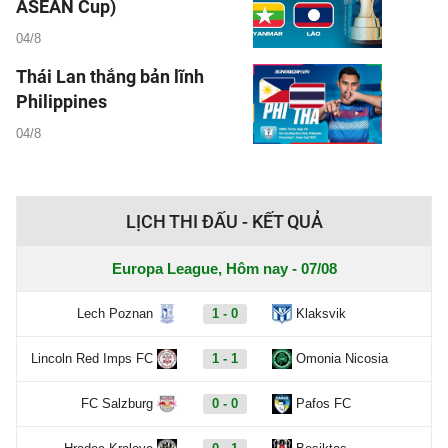
ASEAN Cup)
04/8
Thái Lan thắng bản lĩnh
Philippines
04/8
LỊCH THI ĐẤU - KẾT QUẢ
Europa League, Hôm nay - 07/08
Lech Poznan
1 - 0
Klaksvik
Lincoln Red Imps FC
1 - 1
Omonia Nicosia
FC Salzburg
0 - 0
Pafos FC