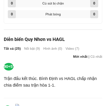
0
0
Cú sút bị chặn
0
0
Phát bóng
Diễn biến Quy Nhơn vs HAGL
Tất cả (
25
)
Nổi bật (
9
)
Hình ảnh (
0
)
Video (
7
)
Mới nhất
|
Cũ nhất
90+5'
Trận đấu kết thúc. Bình Định vs HAGL chấp nhận
chia điểm sau trận hòa 1-1.