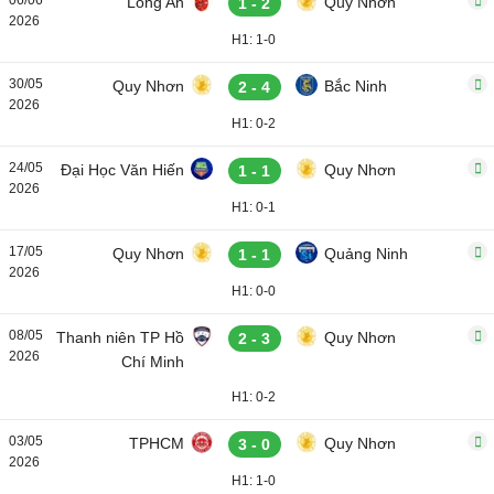
Long An
Quy Nhơn
1 - 2
2026
H1: 1-0
30/05
Quy Nhơn
Bắc Ninh
2 - 4
2026
H1: 0-2
24/05
Đại Học Văn Hiến
Quy Nhơn
1 - 1
2026
H1: 0-1
17/05
Quy Nhơn
Quảng Ninh
1 - 1
2026
H1: 0-0
08/05
Thanh niên TP Hồ
Quy Nhơn
2 - 3
2026
Chí Minh
H1: 0-2
03/05
TPHCM
Quy Nhơn
3 - 0
2026
H1: 1-0