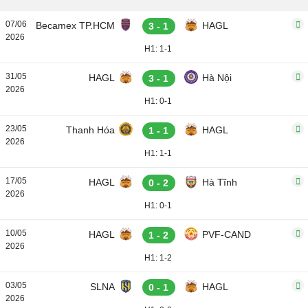
07/06
Becamex TP.HCM
HAGL
3 - 1
2026
H1: 1-1
31/05
HAGL
Hà Nội
3 - 1
2026
H1: 0-1
23/05
Thanh Hóa
HAGL
1 - 1
2026
H1: 1-1
17/05
HAGL
Hà Tĩnh
0 - 2
2026
H1: 0-1
10/05
HAGL
PVF-CAND
1 - 2
2026
H1: 1-2
03/05
SLNA
HAGL
0 - 1
2026