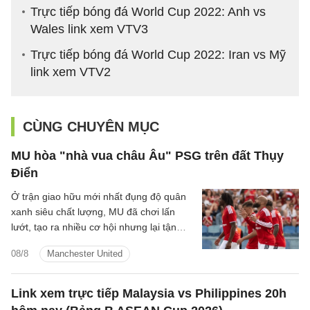
Trực tiếp bóng đá World Cup 2022: Anh vs
Wales link xem VTV3
Trực tiếp bóng đá World Cup 2022: Iran vs Mỹ
link xem VTV2
CÙNG CHUYÊN MỤC
MU hòa "nhà vua châu Âu" PSG trên đất Thụy
Điển
Ở trận giao hữu mới nhất đụng độ quân
xanh siêu chất lượng, MU đã chơi lấn
lướt, tạo ra nhiều cơ hội nhưng lại tận
dụng không tốt nên đành chấp nhận kết
08/8
Manchester United
quả hòa.
Link xem trực tiếp Malaysia vs Philippines 20h