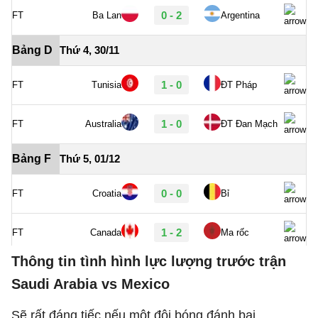
Thông tin tình hình lực lượng trước trận
Saudi Arabia vs Mexico
Sẽ rất đáng tiếc nếu một đội bóng đánh bại