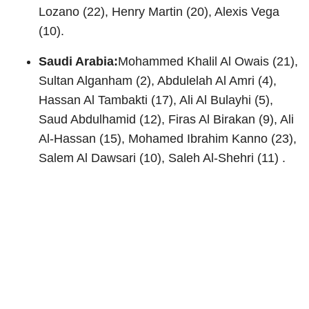
Lozano (22), Henry Martin (20), Alexis Vega
(10).
Saudi Arabia:
Mohammed Khalil Al Owais (21),
Sultan Alganham (2), Abdulelah Al Amri (4),
Hassan Al Tambakti (17), Ali Al Bulayhi (5),
Saud Abdulhamid (12), Firas Al Birakan (9), Ali
Al-Hassan (15), Mohamed Ibrahim Kanno (23),
Salem Al Dawsari (10), Saleh Al-Shehri (11) .