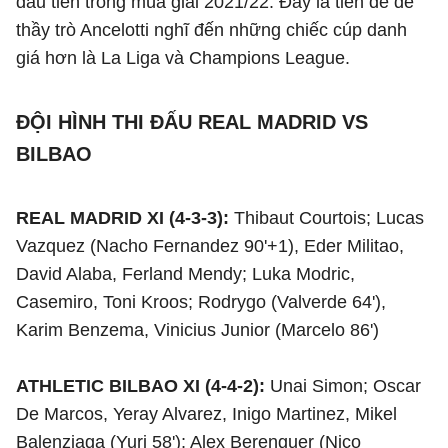
đầu tiên trong mùa giải 2021/22. Đây là tiền đề để
thầy trò Ancelotti nghĩ đến những chiếc cúp danh
giá hơn là La Liga và Champions League.
ĐỘI HÌNH THI ĐẤU REAL MADRID VS
BILBAO
REAL MADRID XI (4-3-3):
Thibaut Courtois; Lucas
Vazquez (Nacho Fernandez 90'+1), Eder Militao,
David Alaba, Ferland Mendy; Luka Modric,
Casemiro, Toni Kroos; Rodrygo (Valverde 64'),
Karim Benzema, Vinicius Junior (Marcelo 86')
ATHLETIC BILBAO XI (4-4-2):
Unai Simon; Oscar
De Marcos, Yeray Alvarez, Inigo Martinez, Mikel
Balenziaga (Yuri 58'); Alex Berenguer (Nico