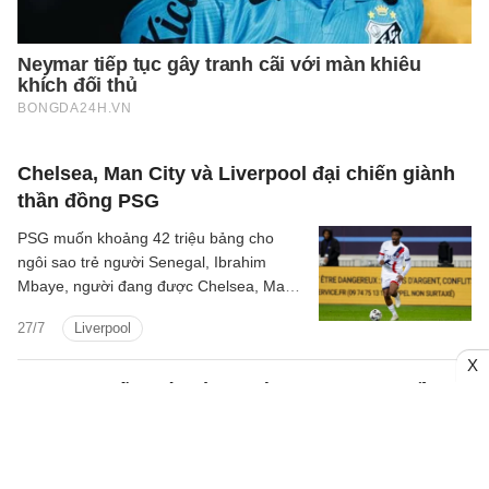
Chelsea, Man City và Liverpool đại chiến giành
thần đồng PSG
PSG muốn khoảng 42 triệu bảng cho
ngôi sao trẻ người Senegal, Ibrahim
Mbaye, người đang được Chelsea, Man
CIty và Liverpool quan tâm.
27/7
Liverpool
X
Barcola chấm dứt đàm phán gia hạn hợp đồng
với PSG
Bradley Barcola được cho là đã chấm dứt
các cuộc đàm phán với Paris Saint-