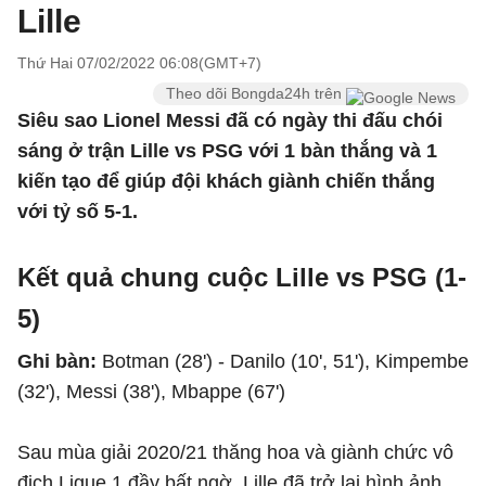
Lille
Thứ Hai 07/02/2022 06:08(GMT+7)
Theo dõi Bongda24h trên
Siêu sao Lionel Messi đã có ngày thi đấu chói
sáng ở trận Lille vs PSG với 1 bàn thắng và 1
kiến tạo để giúp đội khách giành chiến thắng
với tỷ số 5-1.
Kết quả chung cuộc Lille vs PSG (1-
5)
Ghi bàn:
Botman (28') - Danilo (10', 51'), Kimpembe
(32'), Messi (38'), Mbappe (67')
Sau mùa giải 2020/21 thăng hoa và giành chức vô
địch Ligue 1 đầy bất ngờ, Lille đã trở lại hình ảnh