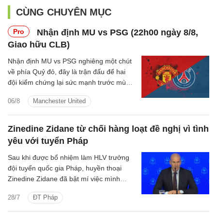
CÙNG CHUYÊN MỤC
Pro
Nhận định MU vs PSG (22h00 ngày 8/8,
Giao hữu CLB)
Nhận định MU vs PSG nghiêng một chút
về phía Quỷ đỏ, đây là trận đấu để hai
đội kiểm chứng lại sức mạnh trước mùa
giải mới.
06/8
Manchester United
Zinedine Zidane từ chối hàng loạt đề nghị vì tình
yêu với tuyển Pháp
Sau khi được bổ nhiệm làm HLV trưởng
đội tuyển quốc gia Pháp, huyền thoại
Zinedine Zidane đã bật mí việc mình
nhận được nhiều lời đề nghị trong suốt
28/7
ĐT Pháp
quãng thời gian 4, 5 năm vừa qua.