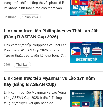
trung, một chiến thắng thuyết phục sẽ là
lời khẳng định mạnh mẽ cho tham vọng
bảo vệ ngôi vương Đông Nam Á của thầy
1h trước
Campuchia
trò HLV Kim Sang-sik.
Link xem trực tiếp Philippines vs Thái Lan 20h
(Bảng B ASEAN Cup 2026)
Link xem trực tiếp Philippines vs Thái Lan
Vòng bảng ASEAN Cup 2026 ở đâu?
Tường thuật trực tuyến kết quả bóng đá
Philippines vs Thái Lan trên kênh phát
04/8
Thái Lan
sóng nào?
Link xem trực tiếp Myanmar vs Lào 17h hôm
nay (Bảng B ASEAN Cup)
Link xem trực tiếp Myanmar vs Lào Vòng
bảng ASEAN Cup 2026 ở đâu? Tường
thuật trực tuyến kết quả bóng đá