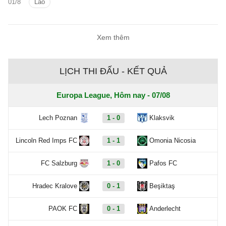
01/8
Lào
nào?
Xem thêm
LỊCH THI ĐẤU - KẾT QUẢ
Europa League, Hôm nay - 07/08
Lech Poznan
1 - 0
Klaksvik
Lincoln Red Imps FC
1 - 1
Omonia Nicosia
FC Salzburg
1 - 0
Pafos FC
Hradec Kralove
0 - 1
Beşiktaş
PAOK FC
0 - 1
Anderlecht