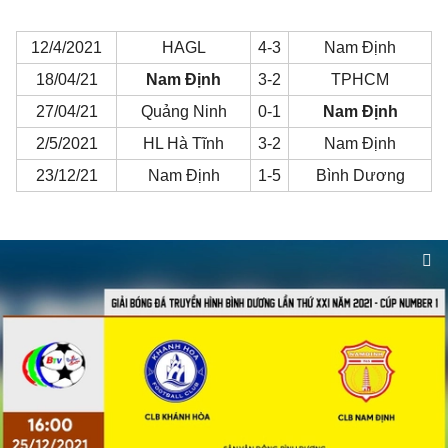
12/4/2021
HAGL
4-3
Nam Định
18/04/21
Nam Định
3-2
TPHCM
27/04/21
Quảng Ninh
0-1
Nam Định
2/5/2021
HL Hà Tĩnh
3-2
Nam Định
23/12/21
Nam Định
1-5
Bình Dương