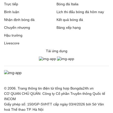
Rakow Czestochowa
0 - 0
Hammarby IF
Trực tiếp
Bóng đá Italia
Bình luận
Lịch thi đấu bóng đá hôm nay
Beitar Jerusalem
1 - 2
Austria Wien
Nhận định bóng đá
Kết quả bóng đá
FC Twente
6 - 0
DAC 1904 Dunajska
Chuyển nhượng
Bảng xếp hạng
Streda
Hậu trường
Hapoel Tel Aviv
2 - 0
GKS Katowice
Livescore
Tải ứng dụng
Ajax
3 - 1
Shelbourne
Borac Banja Luka
1 - 0
Maxline Vitebsk
Lugano
2 - 0
NSI Runavik
Valur
0 - 2
FC Nordsjaella
© 2006. Trang thông tin điện tử tổng hợp Bongda24h.vn
CƠ QUAN CHỦ QUẢN: Công ty Cổ phần Truyền thông Quốc tế
INCOM
SC Braga
1 - 0
Dinamo Minsk
Giấy phép số: 150/GP-SVHTT cấp ngày 03/4/2026 bởi Sở Văn
hoá Thể thao TP. Hà Nội
Bohemian FC
0 - 2
FC Midtjylland