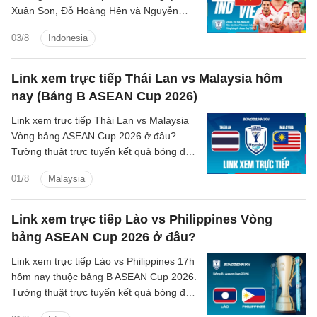
Xuân Son, Đỗ Hoàng Hên và Nguyễn
Quang Hải chỉ vào sân trong hiệp hai
03/8
Indonesia
Link xem trực tiếp Thái Lan vs Malaysia hôm
nay (Bảng B ASEAN Cup 2026)
Link xem trực tiếp Thái Lan vs Malaysia
Vòng bảng ASEAN Cup 2026 ở đâu?
Tường thuật trực tuyến kết quả bóng đá
Thái Lan vs Malaysia trên kênh phát
01/8
Malaysia
sóng nào?
Link xem trực tiếp Lào vs Philippines Vòng
bảng ASEAN Cup 2026 ở đâu?
Link xem trực tiếp Lào vs Philippines 17h
hôm nay thuộc bảng B ASEAN Cup 2026.
Tường thuật trực tuyến kết quả bóng đá
Lào vs Philippines trên kênh phát sóng