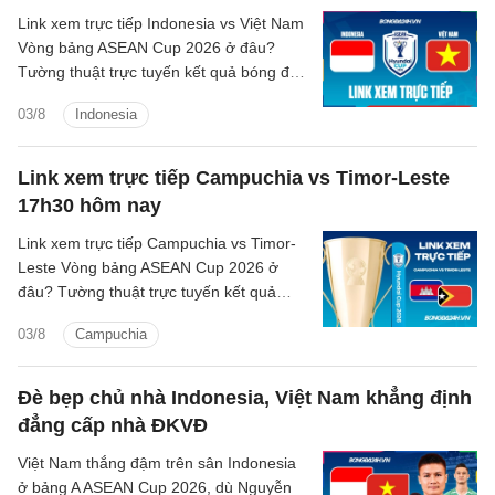
Link xem trực tiếp Indonesia vs Việt Nam
Vòng bảng ASEAN Cup 2026 ở đâu?
Tường thuật trực tuyến kết quả bóng đá
Indonesia vs Việt Nam trên kênh phát
03/8
Indonesia
sóng nào?
Link xem trực tiếp Campuchia vs Timor-Leste
17h30 hôm nay
Link xem trực tiếp Campuchia vs Timor-
Leste Vòng bảng ASEAN Cup 2026 ở
đâu? Tường thuật trực tuyến kết quả
bóng đá Campuchia vs Timor-Leste trên
03/8
Campuchia
kênh phát sóng nào?
Đè bẹp chủ nhà Indonesia, Việt Nam khẳng định
đẳng cấp nhà ĐKVĐ
Việt Nam thắng đậm trên sân Indonesia
ở bảng A ASEAN Cup 2026, dù Nguyễn