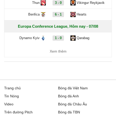
Thun
3 - 0
Vikingur Reykjavik
Benfica
6 - 1
Hearts
Europa Conference League, Hôm nay - 07/08
Dynamo Kyiv
1 - 0
Qarabag
FC Sheriff
1 - 3
St. Gallen
Xem thêm
Inter Club d'Escaldes
2 - 0
Flora Tallinn
Debrecen
0 - 3
FC Copenhagen
Zalgiris Vilnius
2 - 5
Hajduk Split
Trang chủ
Bóng đá Việt Nam
Tin Nóng
Bóng đá Anh
Riga FC
1 - 0
Gyori ETO
Video
Bóng đá Châu Âu
IFK Gothenburg
0 - 1
Gent
Trên đường Pitch
Bóng đá TBN