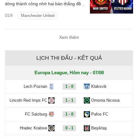
dòng thành công nhờ hai bàn thắng đều
do Mbeumo ghi.
01/8
Manchester United
Xem thêm
LỊCH THI ĐẤU - KẾT QUẢ
Europa League, Hôm nay - 07/08
Lech Poznan
1 - 0
Klaksvik
Lincoln Red Imps FC
1 - 1
Omonia Nicosia
FC Salzburg
1 - 0
Pafos FC
Hradec Kralove
0 - 1
Beşiktaş