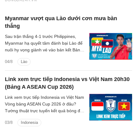
Myanmar vượt qua Lào dưới cơn mưa bàn
thắng
Sau trận thắng 4-1 trước Philippines,
Myanmar hạ quyết tâm đánh bại Lào để
nuôi hy vọng giành vé vào bán kết Bảng
B tại giải vô địch Đông Nam Á.
04/8
Lào
Link xem trực tiếp Indonesia vs Việt Nam 20h30
(Bảng A ASEAN Cup 2026)
Link xem trực tiếp Indonesia vs Việt Nam
Vòng bảng ASEAN Cup 2026 ở đâu?
Tường thuật trực tuyến kết quả bóng đá
Indonesia vs Việt Nam trên kênh phát
03/8
Indonesia
sóng nào?