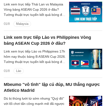
Link xem trực tiếp Thái Lan vs Malaysia
Vòng bảng ASEAN Cup 2026 ở đâu?
Tường thuật trực tuyến kết quả bóng đá
Thái Lan vs Malaysia trên kênh phát
01/8
Malaysia
sóng nào?
Link xem trực tiếp Lào vs Philippines Vòng
bảng ASEAN Cup 2026 ở đâu?
Link xem trực tiếp Lào vs Philippines 17h
hôm nay thuộc bảng B ASEAN Cup 2026.
Tường thuật trực tuyến kết quả bóng đá
Lào vs Philippines trên kênh phát sóng
01/8
Lào
nào?
Mbeumo "vô tình" lập cú đúp, MU thắng ngược
Atletico Madrid
Dù bị thủng lưới từ sớm nhưng "Quỷ đỏ"
với lối chơi tấn công mạnh mẽ đã ngược