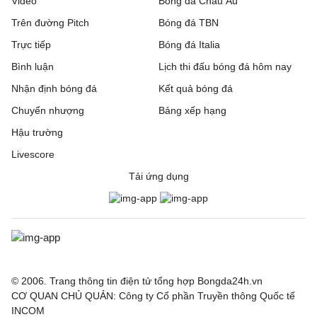
Video
Bóng đá Châu Âu
IFK Gothenburg
0 - 1
Gent
Trên đường Pitch
Bóng đá TBN
Rakow Czestochowa
0 - 0
Hammarby IF
Trực tiếp
Bóng đá Italia
Bình luận
Lịch thi đấu bóng đá hôm nay
Beitar Jerusalem
1 - 2
Austria Wien
Nhận định bóng đá
Kết quả bóng đá
FC Twente
6 - 0
DAC 1904 Dunajska
Chuyển nhượng
Bảng xếp hạng
Streda
Hậu trường
Hapoel Tel Aviv
2 - 0
GKS Katowice
Livescore
Tải ứng dụng
Ajax
3 - 1
Shelbourne
Borac Banja Luka
1 - 0
Maxline Vitebsk
Lugano
2 - 0
NSI Runavik
Valur
0 - 2
FC Nordsjaella
© 2006. Trang thông tin điện tử tổng hợp Bongda24h.vn
CƠ QUAN CHỦ QUẢN: Công ty Cổ phần Truyền thông Quốc tế
INCOM
SC Braga
1 - 0
Dinamo Minsk