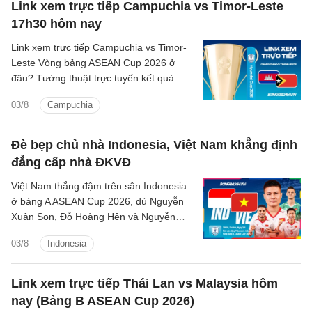
Link xem trực tiếp Campuchia vs Timor-Leste
17h30 hôm nay
Link xem trực tiếp Campuchia vs Timor-
Leste Vòng bảng ASEAN Cup 2026 ở
đâu? Tường thuật trực tuyến kết quả
bóng đá Campuchia vs Timor-Leste trên
03/8
Campuchia
kênh phát sóng nào?
Đè bẹp chủ nhà Indonesia, Việt Nam khẳng định
đẳng cấp nhà ĐKVĐ
Việt Nam thắng đậm trên sân Indonesia
ở bảng A ASEAN Cup 2026, dù Nguyễn
Xuân Son, Đỗ Hoàng Hên và Nguyễn
Quang Hải chỉ vào sân trong hiệp hai
03/8
Indonesia
Link xem trực tiếp Thái Lan vs Malaysia hôm
nay (Bảng B ASEAN Cup 2026)