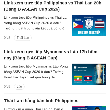
Link xem trực tiếp Philippines vs Thái Lan 20h
(Bảng B ASEAN Cup 2026)
Link xem trực tiếp Philippines vs Thái Lan
Vòng bảng ASEAN Cup 2026 ở đâu?
Tường thuật trực tuyến kết quả bóng đá
Philippines vs Thái Lan trên kênh phát
04/8
Thái Lan
sóng nào?
Link xem trực tiếp Myanmar vs Lào 17h hôm
nay (Bảng B ASEAN Cup)
Link xem trực tiếp Myanmar vs Lào Vòng
bảng ASEAN Cup 2026 ở đâu? Tường
thuật trực tuyến kết quả bóng đá
Myanmar vs Lào trên kênh phát sóng
04/8
Lào
nào?
Thái Lan thắng bản lĩnh Philippines
Đương kim á quân Thái Lan ghi bàn ở