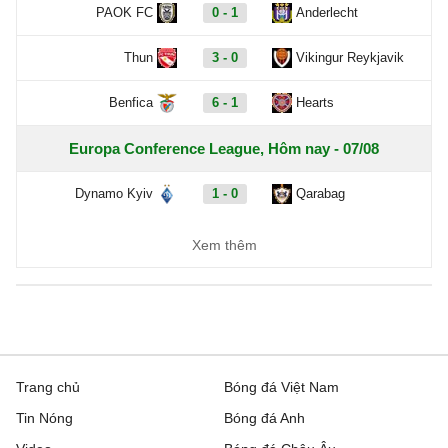
PAOK FC
0 - 1
Anderlecht
Thun
3 - 0
Vikingur Reykjavik
Benfica
6 - 1
Hearts
Europa Conference League, Hôm nay - 07/08
Dynamo Kyiv
1 - 0
Qarabag
FC Sheriff
1 - 3
St. Gallen
Xem thêm
Inter Club d'Escaldes
2 - 0
Flora Tallinn
Debrecen
0 - 3
FC Copenhagen
Zalgiris Vilnius
2 - 5
Hajduk Split
Trang chủ
Bóng đá Việt Nam
Tin Nóng
Bóng đá Anh
Riga FC
1 - 0
Gyori ETO