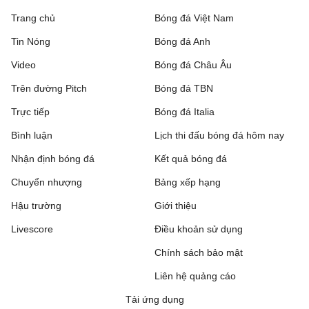
Trang chủ
Bóng đá Việt Nam
Rakow Czestochowa
0 - 0
Hammarby IF
Tin Nóng
Bóng đá Anh
Beitar Jerusalem
1 - 2
Austria Wien
Video
Bóng đá Châu Âu
FC Twente
6 - 0
DAC 1904 Dunajska
Trên đường Pitch
Bóng đá TBN
Streda
Trực tiếp
Bóng đá Italia
Hapoel Tel Aviv
2 - 0
GKS Katowice
Bình luận
Lịch thi đấu bóng đá hôm nay
Nhận định bóng đá
Kết quả bóng đá
Ajax
3 - 1
Shelbourne
Chuyển nhượng
Bảng xếp hạng
Borac Banja Luka
1 - 0
Maxline Vitebsk
Hậu trường
Giới thiệu
Lugano
2 - 0
NSI Runavik
Livescore
Điều khoản sử dụng
Valur
0 - 2
Chính sách bảo mật
FC Nordsjaelland
Liên hệ quảng cáo
SC Braga
1 - 0
Dinamo Minsk
Tải ứng dụng