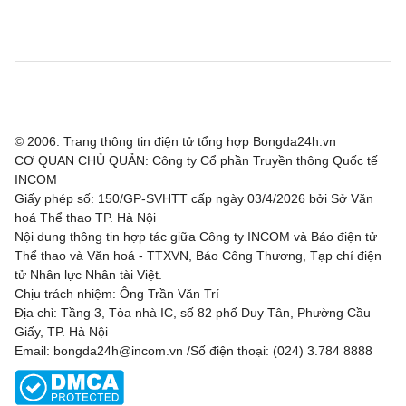
Bohemian FC
0 - 2
FC Midtjylland
Rijeka
1 - 0
Ilves
Hibernian
2 - 1
KF Shkendija
Partizan Beograd
3 - 0
Tobol Kostanay
© 2006. Trang thông tin điện tử tổng hợp Bongda24h.vn
CƠ QUAN CHỦ QUẢN: Công ty Cổ phần Truyền thông Quốc tế
Tre Fiori
1 - 4
Drita
INCOM
Giấy phép số: 150/GP-SVHTT cấp ngày 03/4/2026 bởi Sở Văn
Carabao Cup, Hôm nay - 07/08
hoá Thể thao TP. Hà Nội
Nội dung thông tin hợp tác giữa Công ty INCOM và Báo điện tử
Bristol City
0 - 1
Walsall
Thể thao và Văn hoá - TTXVN, Báo Công Thương, Tạp chí điện
tử Nhân lực Nhân tài Việt.
Chịu trách nhiệm: Ông Trần Văn Trí
Concacaf League Cup, Hôm nay - 07/08
Địa chỉ: Tầng 3, Tòa nhà IC, số 82 phố Duy Tân, Phường Cầu
Giấy, TP. Hà Nội
New York City FC
2 - 0
Club Santos Laguna
Email: bongda24h@incom.vn /Số điện thoại: (024) 3.784 8888
Cruz Azul
1 - 0
Philadelphia Union