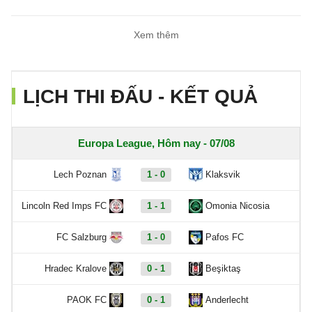
Xem thêm
LỊCH THI ĐẤU - KẾT QUẢ
Europa League, Hôm nay - 07/08
Lech Poznan
1 - 0
Klaksvik
Lincoln Red Imps FC
1 - 1
Omonia Nicosia
FC Salzburg
1 - 0
Pafos FC
Hradec Kralove
0 - 1
Beşiktaş
PAOK FC
0 - 1
Anderlecht