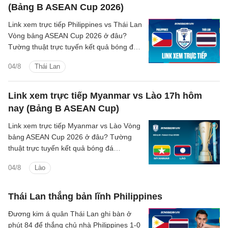
(Bảng B ASEAN Cup 2026)
Link xem trực tiếp Philippines vs Thái Lan
Vòng bảng ASEAN Cup 2026 ở đâu?
Tường thuật trực tuyến kết quả bóng đá
Philippines vs Thái Lan trên kênh phát
04/8
Thái Lan
sóng nào?
Link xem trực tiếp Myanmar vs Lào 17h hôm
nay (Bảng B ASEAN Cup)
Link xem trực tiếp Myanmar vs Lào Vòng
bảng ASEAN Cup 2026 ở đâu? Tường
thuật trực tuyến kết quả bóng đá
Myanmar vs Lào trên kênh phát sóng
04/8
Lào
nào?
Thái Lan thắng bản lĩnh Philippines
Đương kim á quân Thái Lan ghi bàn ở
phút 84 để thắng chủ nhà Philippines 1-0