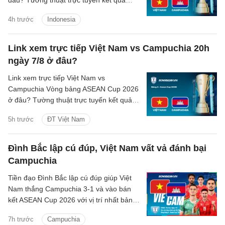
đâu? Tường thuật trực tuyến kết quả
bóng đá Singapore vs Indonesia trên
4h trước
Indonesia
kênh phát sóng nào?
Link xem trực tiếp Việt Nam vs Campuchia 20h
ngày 7/8 ở đâu?
Link xem trực tiếp Việt Nam vs
Campuchia Vòng bảng ASEAN Cup 2026
ở đâu? Tường thuật trực tuyến kết quả
bóng đá Việt Nam vs Campuchia trên
5h trước
ĐT Việt Nam
kênh phát sóng nào?
Đình Bắc lập cú đúp, Việt Nam vất vả đánh bại
Campuchia
Tiền đạo Đình Bắc lập cú đúp giúp Việt
Nam thắng Campuchia 3-1 và vào bán
kết ASEAN Cup 2026 với vị trí nhất bảng
A.
7h trước
Campuchia