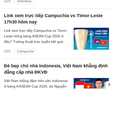
03/8
Indonesia
sóng nào?
Link xem trực tiếp Campuchia vs Timor-Leste
17h30 hôm nay
Link xem trực tiếp Campuchia vs Timor-
Leste Vòng bảng ASEAN Cup 2026 ở
đâu? Tường thuật trực tuyến kết quả
bóng đá Campuchia vs Timor-Leste trên
03/8
Campuchia
kênh phát sóng nào?
Đè bẹp chủ nhà Indonesia, Việt Nam khẳng định
đẳng cấp nhà ĐKVĐ
Việt Nam thắng đậm trên sân Indonesia
X
ở bảng A ASEAN Cup 2026, dù Nguyễn
Xuân Son, Đỗ Hoàng Hên và Nguyễn
Quang Hải chỉ vào sân trong hiệp hai
03/8
Indonesia