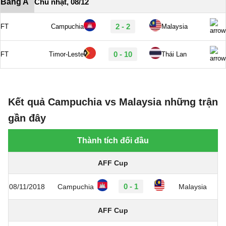
Kết quả Campuchia vs Malaysia những trận
gần đây
Thành tích đối đầu
AFF Cup
0 - 1
08/11/2018
Campuchia
Malaysia
AFF Cup