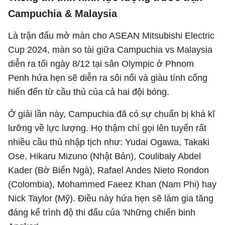
Campuchia & Malaysia
Là trận đấu mở màn cho ASEAN Mitsubishi Electric
Cup 2024, màn so tài giữa Campuchia vs Malaysia
diễn ra tối ngày 8/12 tại sân Olympic ở Phnom
Penh hứa hẹn sẽ diễn ra sôi nổi và giàu tính cống
hiến đến từ cầu thủ của cả hai đội bóng.
Ở giải lần này, Campuchia đã có sự chuẩn bị khá kĩ
lưỡng về lực lượng. Họ thậm chí gọi lên tuyển rất
nhiều cầu thủ nhập tịch như: Yudai Ogawa, Takaki
Ose, Hikaru Mizuno (Nhật Bản), Coulibaly Abdel
Kader (Bờ Biển Ngà), Rafael Andes Nieto Rondon
(Colombia), Mohammed Faeez Khan (Nam Phi) hay
Nick Taylor (Mỹ). Điều này hứa hẹn sẽ làm gia tăng
đáng kể trình độ thi đấu của 'Những chiến binh