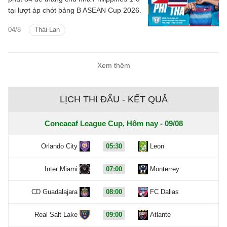
tại lượt áp chót bảng B ASEAN Cup 2026.
04/8
Thái Lan
Xem thêm
LỊCH THI ĐẤU - KẾT QUẢ
Concacaf League Cup, Hôm nay - 09/08
Orlando City
05:30
Leon
Inter Miami
07:00
Monterrey
CD Guadalajara
08:00
FC Dallas
Real Salt Lake
09:00
Atlante