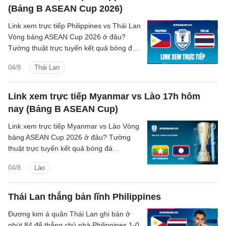
(Bảng B ASEAN Cup 2026)
Link xem trực tiếp Philippines vs Thái Lan
Vòng bảng ASEAN Cup 2026 ở đâu?
Tường thuật trực tuyến kết quả bóng đá
Philippines vs Thái Lan trên kênh phát
04/8
Thái Lan
sóng nào?
Link xem trực tiếp Myanmar vs Lào 17h hôm
nay (Bảng B ASEAN Cup)
Link xem trực tiếp Myanmar vs Lào Vòng
bảng ASEAN Cup 2026 ở đâu? Tường
thuật trực tuyến kết quả bóng đá
Myanmar vs Lào trên kênh phát sóng
04/8
Lào
nào?
Thái Lan thắng bản lĩnh Philippines
Đương kim á quân Thái Lan ghi bàn ở
phút 84 để thắng chủ nhà Philippines 1-0