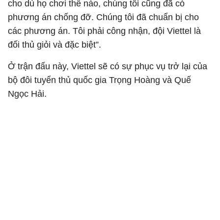
cho dù họ chơi thế nào, chúng tôi cũng đã có
phương án chống đỡ. Chúng tôi đã chuẩn bị cho
các phương án. Tôi phải công nhận, đội Viettel là
đối thủ giỏi và đặc biệt”.
Ở trận đấu này, Viettel sẽ có sự phục vụ trở lại của
bộ đôi tuyển thủ quốc gia Trọng Hoàng và Quế
Ngọc Hải.