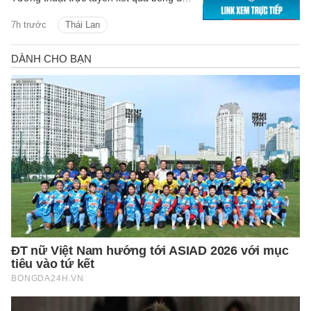
Thái Lan vs Myanmar trên kênh phát
7h trước
Thái Lan
sóng nào?