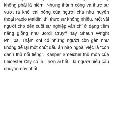
không phải là hiếm. Nhưng thành công và thực sự
vượt ra khỏi cái bóng của người cha như huyền
thoại Paolo Maldini thì thực sự không nhiều. Một vài
người cho đến cuối sự nghiệp vẫn chỉ ở dạng tiềm
năng giống như Jordi Cruyff hay Shaun Wright
Phillips. Thậm chí có những người còn gần như
không để lại một chút dấu ấn nào ngoài việc là “con
danh thủ nổi tiếng”. Kasper Smeichel thủ môn của
Leicester City có lẽ - hơn ai hết - là người hiểu câu
chuyện này nhất.