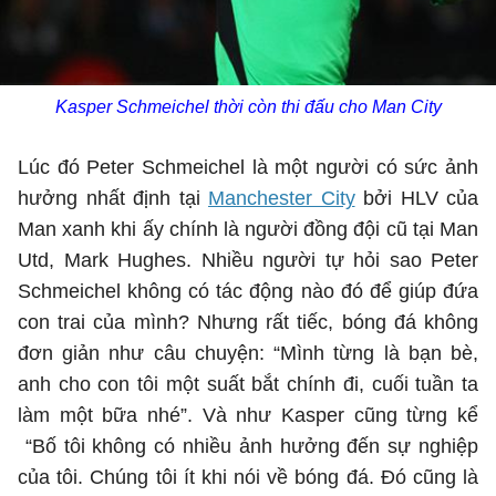
Kasper Schmeichel thời còn thi đấu cho Man City
Lúc đó Peter Schmeichel là một người có sức ảnh
hưởng nhất định tại
Manchester City
bởi HLV của
Man xanh khi ấy chính là người đồng đội cũ tại Man
Utd, Mark Hughes. Nhiều người tự hỏi sao Peter
Schmeichel không có tác động nào đó để giúp đứa
con trai của mình? Nhưng rất tiếc, bóng đá không
đơn giản như câu chuyện: “Mình từng là bạn bè,
anh cho con tôi một suất bắt chính đi, cuối tuần ta
làm một bữa nhé”. Và như Kasper cũng từng kể
“Bố tôi không có nhiều ảnh hưởng đến sự nghiệp
của tôi. Chúng tôi ít khi nói về bóng đá. Đó cũng là