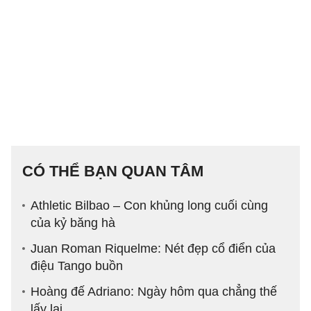
CÓ THỂ BẠN QUAN TÂM
Athletic Bilbao – Con khủng long cuối cùng
của kỷ băng hà
Juan Roman Riquelme: Nét đẹp cổ điển của
điệu Tango buồn
Hoàng đế Adriano: Ngày hôm qua chẳng thế
lấy lại