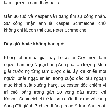
làm người ta cảm thấy bối rối.
Gần 30 tuổi và Kasper vẫn đang tìm sự công nhận.
Sự công nhận anh là Kasper Schmeichel chứ
không chỉ là con trai của Peter Schmeichel.
Bây giờ hoặc không bao giờ
Không phải mùa giải này Leicester City mới làm
người hâm mộ Ngoại hạng Anh phải ấn tượng. Mùa
giải trước họ từng làm được điều ấy khi khiến mọi
người phải ngạc nhiên trong cuộc đào tẩu ngoạn
mục khỏi suất xuống hạng. Leicester độc chiếm vị
trí cuối bảng trong gần 20 vòng đấu trước khi
Kasper Schmeichel trở lại sau chấn thương và cùng
đồng đội giành 7 chiến thắng trong 9 trận đấu cuối.