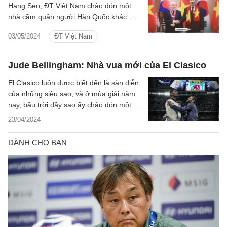
Hang Seo, ĐT Việt Nam chào đón một
nhà cầm quân người Hàn Quốc khác:
ông Kim Sang Sik
03/05/2024
ĐT Việt Nam
Jude Bellingham: Nhà vua mới của El Clasico
El Clasico luôn được biết đến là sàn diễn
của những siêu sao, và ở mùa giải năm
nay, bầu trời đầy sao ấy chào đón một vì
sao mới: Jude Bellingham.
23/04/2024