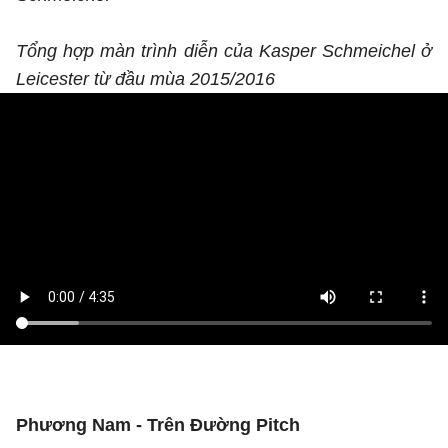
Tổng hợp màn trình diễn của Kasper Schmeichel ở
Leicester từ đầu mùa 2015/2016
Phương Nam - Trên Đường Pitch