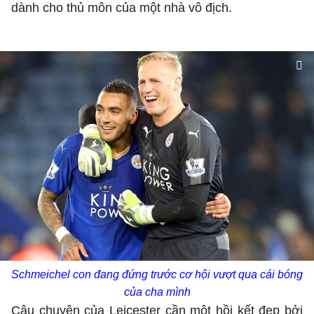
dành cho thủ môn của một nhà vô địch.
Schmeichel con đang đứng trước cơ hội vượt qua cái bóng
của cha mình
Câu chuyện của Leicester cần một hồi kết đẹp bởi