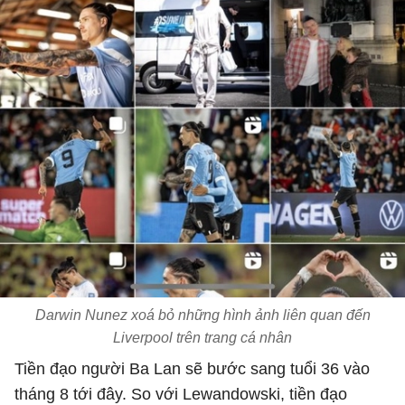
Darwin Nunez xoá bỏ những hình ảnh liên quan đến
Liverpool trên trang cá nhân
Tiền đạo người Ba Lan sẽ bước sang tuổi 36 vào
tháng 8 tới đây. So với Lewandowski, tiền đạo