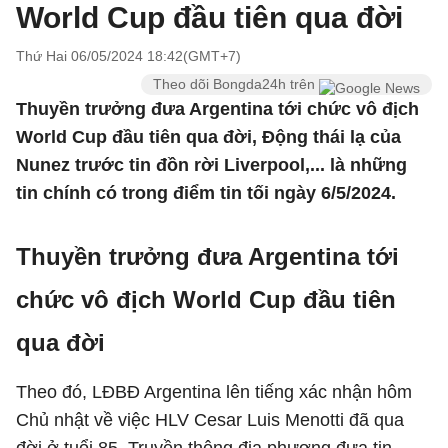
World Cup đầu tiên qua đời
Thứ Hai 06/05/2024 18:42(GMT+7)
Theo dõi Bongda24h trên
Thuyền trưởng đưa Argentina tới chức vô địch
World Cup đầu tiên qua đời, Động thái lạ của
Nunez trước tin đồn rời Liverpool,... là những
tin chính có trong điểm tin tối ngày 6/5/2024.
Thuyền trưởng đưa Argentina tới
chức vô địch World Cup đầu tiên
qua đời
Theo đó, LĐBĐ Argentina lên tiếng xác nhận hôm
Chủ nhật về việc HLV Cesar Luis Menotti đã qua