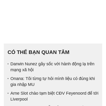
CÓ THỂ BẠN QUAN TÂM
Darwin Nunez gây sốc với hành động lạ trên
mạng xã hội
Onana: Tôi từng tự hỏi mình liệu có đúng khi
gia nhập MU
Arne Slot chào tạm biệt CĐV Feyenoord để tới
Liverpool