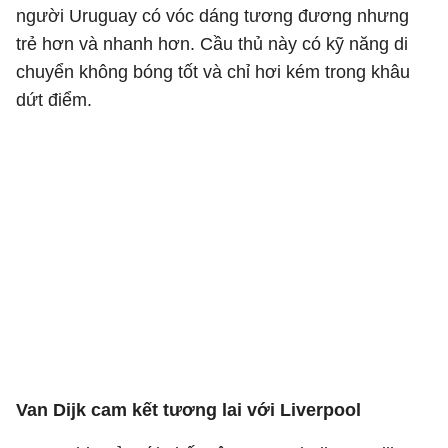
người Uruguay có vóc dáng tương đương nhưng
trẻ hơn và nhanh hơn. Cầu thủ này có kỹ năng di
chuyển không bóng tốt và chỉ hơi kém trong khâu
dứt điểm.
Van Dijk cam kết tương lai với Liverpool