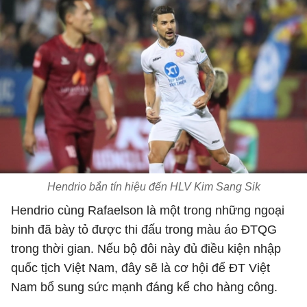
Hendrio bắn tín hiệu đến HLV Kim Sang Sik
Hendrio cùng Rafaelson là một trong những ngoại
binh đã bày tỏ được thi đấu trong màu áo ĐTQG
trong thời gian. Nếu bộ đôi này đủ điều kiện nhập
quốc tịch Việt Nam, đây sẽ là cơ hội để ĐT Việt
Nam bổ sung sức mạnh đáng kể cho hàng công.