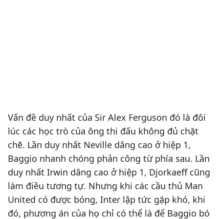
Vấn đề duy nhất của Sir Alex Ferguson đó là đôi
lúc các học trò của ông thi đấu không đủ chặt
chẽ. Lần duy nhất Neville dâng cao ở hiệp 1,
Baggio nhanh chóng phản công từ phía sau. Lần
duy nhất Irwin dâng cao ở hiệp 1, Djorkaeff cũng
làm điều tương tự. Nhưng khi các cầu thủ Man
United có được bóng, Inter lập tức gặp khó, khi
đó, phương án của họ chỉ có thể là để Baggio bó