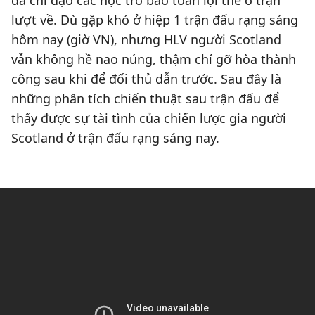
đã chỉ đạo các học trò bảo toàn lợi thế ở trận
lượt về. Dù gặp khó ở hiệp 1 trận đấu rạng sáng
hôm nay (giờ VN), nhưng HLV người Scotland
vẫn không hề nao núng, thậm chí gỡ hòa thành
công sau khi để đối thủ dẫn trước. Sau đây là
những phân tích chiến thuật sau trận đấu để
thấy được sự tài tình của chiến lược gia người
Scotland ở trận đấu rạng sáng nay.