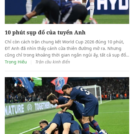
10 phút sụp đổ của tuyển Anh
Chỉ còn cách trận chung kết World Cup 2026 đúng 10 phút,
ĐT Anh đã nhìn thấy cánh cửa thiên đường mở ra. Nhưng
cũng chỉ trong khoảng thời gian ngắn ngủi ấy, tất cả sụp đổ
dưới đôi chân Lionel Messi.
|
Trọng Hiếu
Trận cầu kinh điển