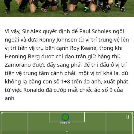
Vì vậy, Sir Alex quyết định để Paul Scholes ngồi
ngoài và đưa Ronny Johnsen từ vị trí trung vệ lên
vị trí tiền vệ trụ bên cạnh Roy Keane, trong khi
Henning Berg được chỉ đạo trấn giữ hàng thủ.
Zamorano được đẩy sang phải để thi đấu ở vị trí
tiền vệ trung tâm cánh phải, một vị trí khá lạ, dù
không lạ bằng con số 1+8 trên áo anh, xuất phát
từ việc Ronaldo đã cướp mất chiếc áo số 9 của
anh.