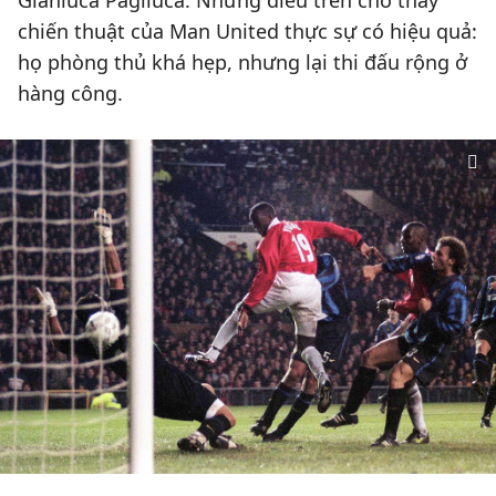
Gianluca Pagliuca. Những điều trên cho thấy
chiến thuật của Man United thực sự có hiệu quả:
họ phòng thủ khá hẹp, nhưng lại thi đấu rộng ở
hàng công.