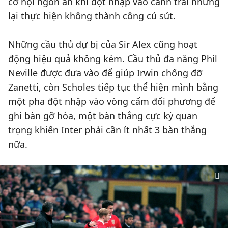
cơ hội ngon ăn khi đột nhập vào cánh trái nhưng
lại thực hiện không thành công cú sút.
Những cầu thủ dự bị của Sir Alex cũng hoạt
động hiệu quả không kém. Cầu thủ đa năng Phil
Neville được đưa vào để giúp Irwin chống đỡ
Zanetti, còn Scholes tiếp tục thể hiện mình bằng
một pha đột nhập vào vòng cấm đối phương để
ghi bàn gỡ hòa, một bàn thắng cực kỳ quan
trọng khiến Inter phải cần ít nhất 3 bàn thắng
nữa.