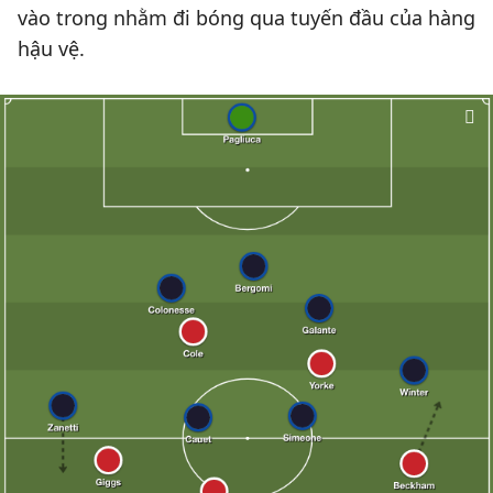
vào trong nhằm đi bóng qua tuyến đầu của hàng
hậu vệ.