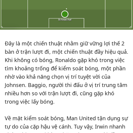
Đây là một chiến thuật nhằm giữ vững lợi thế 2
bàn ở trận lượt đi, một chiến thuật đầy hiệu quả.
Khi không có bóng, Ronaldo gặp khó trong việc
tìm khoảng trống để kiểm soát bóng, một phần
nhờ vào khả năng chọn vị trí tuyệt vời của
Johnsen. Baggio, người thi đấu ở vị trí trung tâm
nhiều hơn so với trận lượt đi, cũng gặp khó
trong việc lấy bóng.
Về mặt kiểm soát bóng, Man United tận dụng sự
tự do của cặp hậu vệ cánh. Tuy vậy, Irwin nhanh