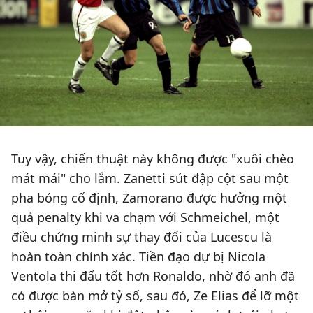
Tuy vậy, chiến thuật này không được "xuôi chèo
mát mái" cho lắm. Zanetti sút đập cột sau một
pha bóng cố định, Zamorano được hưởng một
quả penalty khi va chạm với Schmeichel, một
điều chứng minh sự thay đổi của Lucescu là
hoàn toàn chính xác. Tiền đạo dự bị Nicola
Ventola thi đấu tốt hơn Ronaldo, nhờ đó anh đã
có được bàn mở tỷ số, sau đó, Ze Elias để lỡ một