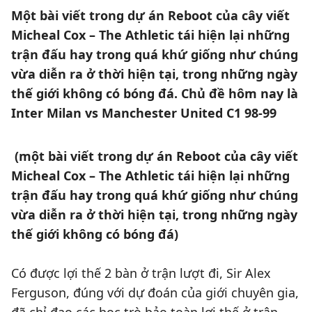
Một bài viết trong dự án Reboot của cây viết
Micheal Cox – The Athletic tái hiện lại những
trận đấu hay trong quá khứ giống như chúng
vừa diễn ra ở thời hiện tại, trong những ngày
thế giới không có bóng đá. Chủ đề hôm nay là
Inter Milan vs Manchester United C1 98-99
(một bài viết trong dự án Reboot của cây viết
Micheal Cox – The Athletic tái hiện lại những
trận đấu hay trong quá khứ giống như chúng
vừa diễn ra ở thời hiện tại, trong những ngày
thế giới không có bóng đá)
Có được lợi thế 2 bàn ở trận lượt đi, Sir Alex
Ferguson, đúng với dự đoán của giới chuyên gia,