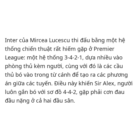
Inter của Mircea Lucescu thi đấu bằng một hệ
thống chiến thuật rất hiếm gặp ở Premier
League: một hệ thống 3-4-2-1, dựa nhiều vào
phòng thủ kèm người, cùng với đó là các cầu
thủ bó vào trong từ cánh để tạo ra các phương
án giữa các tuyến. Điều này khiến Sir Alex, người
luôn gắn bó với sơ đồ 4-4-2, gặp phải cơn đau
đầu nặng ở cả hai đầu sân.