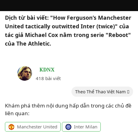
Dịch từ bài viết: "How Ferguson’s Manchester
United tactically outwitted Inter (twice)" của
tác giả Michael Cox nằm trong serie "Reboot"
của The Athletic.
KDNX
418 bài viết
Theo Thể Thao Việt Nam
Khám phá thêm nội dung hấp dẫn trong các chủ đề
liên quan:
Manchester United
Inter Milan