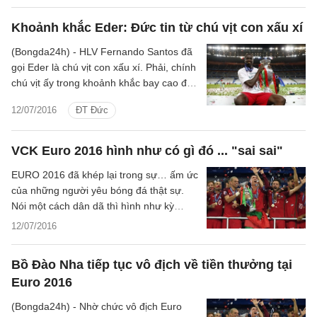
Khoảnh khắc Eder: Đức tin từ chú vịt con xấu xí
(Bongda24h) - HLV Fernando Santos đã
gọi Eder là chú vịt con xấu xí. Phải, chính
chú vịt ấy trong khoảnh khắc bay cao đã
đưa lời nguyện cầu của người Bồ Đào
12/07/2016
ĐT Đức
Nha đến với Chúa.
VCK Euro 2016 hình như có gì đó ... "sai sai"
EURO 2016 đã khép lại trong sự… ấm ức
của những người yêu bóng đá thật sự.
Nói một cách dân dã thì hình như kỳ
EURO này có gì không đúng lắm.
12/07/2016
Bồ Đào Nha tiếp tục vô địch về tiền thưởng tại
Euro 2016
(Bongda24h) - Nhờ chức vô địch Euro