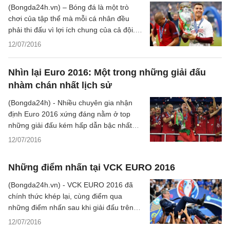
(Bongda24h.vn) – Bóng đá là một trò
chơi của tập thể mà mỗi cá nhân đều
phải thi đấu vì lợi ích chung của cả đội. Ở
một góc độ nào đó, mỗi cầu thủ cần hiểu
12/07/2016
rõ đúng thực lực của mình để có nên tiếp
tục cống hiến cho đội bóng hay nhường
Nhìn lại Euro 2016: Một trong những giải đấu
chỗ cho những cái tên khác xứng đáng
nhàm chán nhất lịch sử
hơn. Những nhà vô địch EURO 2016 đã
cho chúng ta thấy được bài học đó.
(Bongda24h) - Nhiều chuyên gia nhận
định Euro 2016 xứng đáng nằm ở top
những giải đấu kém hấp dẫn bậc nhất
trong lịch sử, khi triết lý phòng ngự có
12/07/2016
phần cực đoan đang lên ngôi.
Những điểm nhấn tại VCK EURO 2016
(Bongda24h.vn) - VCK EURO 2016 đã
chính thức khép lại, cùng điểm qua
những điểm nhấn sau khi giải đấu trên
đất Pháp khép lại.
12/07/2016