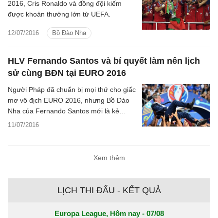
2016, Cris Ronaldo và đồng đội kiếm
được khoản thưởng lớn từ UEFA.
12/07/2016
Bồ Đào Nha
HLV Fernando Santos và bí quyết làm nên lịch
sử cùng BĐN tại EURO 2016
Người Pháp đã chuẩn bị mọi thứ cho giấc
mơ vô địch EURO 2016, nhưng Bồ Đào
Nha của Fernando Santos mới là kẻ
xưng vương. Fernando Santos là ai?
11/07/2016
Xem thêm
LỊCH THI ĐẤU - KẾT QUẢ
Europa League, Hôm nay - 07/08