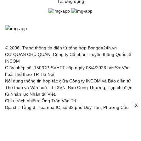
Tải ứng dụng
Ajax
3 - 1
Shelbourne
Borac Banja Luka
1 - 0
Maxline Vitebsk
Lugano
2 - 0
NSI Runavik
Valur
0 - 2
FC Nordsjaella
© 2006. Trang thông tin điện tử tổng hợp Bongda24h.vn
CƠ QUAN CHỦ QUẢN: Công ty Cổ phần Truyền thông Quốc tế
INCOM
SC Braga
1 - 0
Dinamo Minsk
Giấy phép số: 150/GP-SVHTT cấp ngày 03/4/2026 bởi Sở Văn
hoá Thể thao TP. Hà Nội
Bohemian FC
0 - 2
FC Midtjylland
Nội dung thông tin hợp tác giữa Công ty INCOM và Báo điện tử
Thể thao và Văn hoá - TTXVN, Báo Công Thương, Tạp chí điện
Rijeka
1 - 0
Ilves
tử Nhân lực Nhân tài Việt.
Chịu trách nhiệm: Ông Trần Văn Trí
Hibernian
2 - 1
KF Shkendija
X
Địa chỉ: Tầng 3, Tòa nhà IC, số 82 phố Duy Tân, Phường Cầu
Giấy, TP. Hà Nội
Partizan Beograd
3 - 0
Tobol Kostanay
Email: bongda24h@incom.vn /Số điện thoại: (024) 3.784 8888
Tre Fiori
1 - 4
Drita