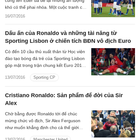
cùng tên Eder đã để lại những ấn tượng
khó có thể phai nhòa. Một cuộc tranh cãi
lớn đã nổ ra khi cả hai Eder đều thuộc
16/07/2016
diện Oriundo.
Dấu ấn của Ronaldo và những tài năng từ
Sporting Lisbon ở chiến tích BĐN vô địch Euro
Có đến 10 cầu thủ xuất thân từ Học viện
đào tạo bóng đá trẻ của Sporting Lisbon
góp mặt trong trận chung kết Euro 2016
hôm 10/7.
13/07/2016
Sporting CP
Cristiano Ronaldo: Sản phẩm để đời của Sir
Alex
Chờ bằng được Ronaldo tới để chúc
mừng chức vô địch, Sir Alex Ferguson
như muốn khẳng định cho cả thế giới
rằng đây là “người con” xuất sắc nhất
13/07/2016
Manchester United