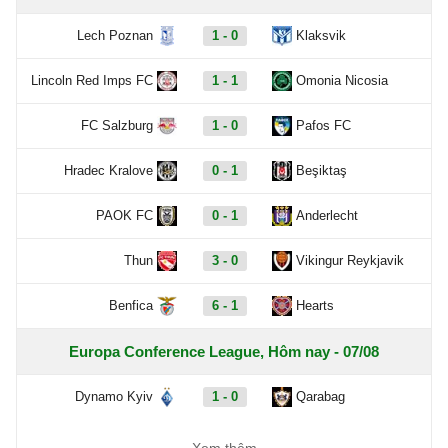
Lech Poznan
1 - 0
Klaksvik
Lincoln Red Imps FC
1 - 1
Omonia Nicosia
FC Salzburg
1 - 0
Pafos FC
Hradec Kralove
0 - 1
Beşiktaş
PAOK FC
0 - 1
Anderlecht
Thun
3 - 0
Vikingur Reykjavik
Benfica
6 - 1
Hearts
Europa Conference League, Hôm nay - 07/08
Dynamo Kyiv
1 - 0
Qarabag
FC Sheriff
1 - 3
St. Gallen