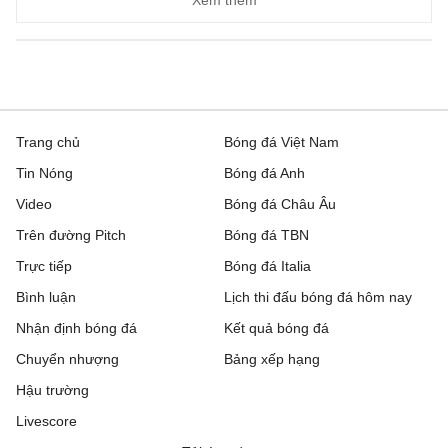
Xem thêm
Inter Club d'Escaldes
2 - 0
Flora Tallinn
Debrecen
0 - 3
FC Copenhagen
Zalgiris Vilnius
2 - 5
Hajduk Split
Trang chủ
Bóng đá Việt Nam
Tin Nóng
Bóng đá Anh
Riga FC
1 - 0
Gyori ETO
Video
Bóng đá Châu Âu
IFK Gothenburg
0 - 1
Gent
Trên đường Pitch
Bóng đá TBN
Rakow Czestochowa
0 - 0
Hammarby IF
Trực tiếp
Bóng đá Italia
Bình luận
Lịch thi đấu bóng đá hôm nay
Beitar Jerusalem
1 - 2
Austria Wien
Nhận định bóng đá
Kết quả bóng đá
FC Twente
6 - 0
DAC 1904 Dunajska
Chuyển nhượng
Bảng xếp hạng
Streda
Hậu trường
Hapoel Tel Aviv
2 - 0
GKS Katowice
Livescore