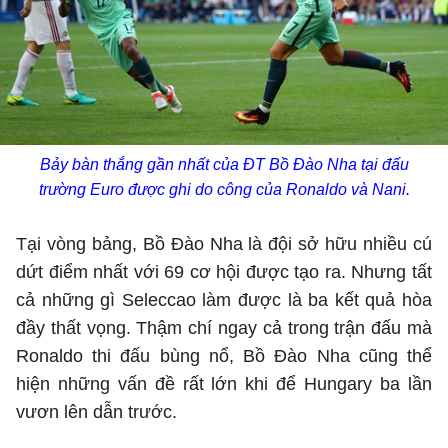
Bảy bàn thắng gần nhất của ĐT Bồ Đào Nha tại đấu
trường Euro được ghi do công của Ronaldo và Nani.
Tại vòng bảng, Bồ Đào Nha là đội sở hữu nhiều cú
dứt điểm nhất với 69 cơ hội được tạo ra. Nhưng tất
cả những gì Seleccao làm được là ba kết quả hòa
đầy thất vọng. Thậm chí ngay cả trong trận đấu mà
Ronaldo thi đấu bùng nổ, Bồ Đào Nha cũng thể
hiện những vấn đề rất lớn khi để Hungary ba lần
vươn lên dẫn trước.