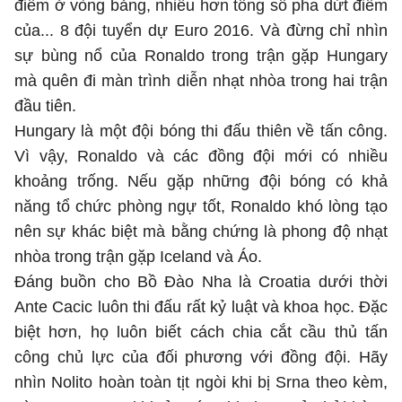
điểm ở vòng bảng, nhiều hơn tổng số pha dứt điểm
của... 8 đội tuyển dự Euro 2016. Và đừng chỉ nhìn
sự bùng nổ của Ronaldo trong trận gặp Hungary
mà quên đi màn trình diễn nhạt nhòa trong hai trận
đầu tiên.
Hungary là một đội bóng thi đấu thiên về tấn công.
Vì vậy, Ronaldo và các đồng đội mới có nhiều
khoảng trống. Nếu gặp những đội bóng có khả
năng tổ chức phòng ngự tốt, Ronaldo khó lòng tạo
nên sự khác biệt mà bằng chứng là phong độ nhạt
nhòa trong trận gặp Iceland và Áo.
Đáng buồn cho Bồ Đào Nha là Croatia dưới thời
Ante Cacic luôn thi đấu rất kỷ luật và khoa học. Đặc
biệt hơn, họ luôn biết cách chia cắt cầu thủ tấn
công chủ lực của đối phương với đồng đội. Hãy
nhìn Nolito hoàn toàn tịt ngòi khi bị Srna theo kèm,