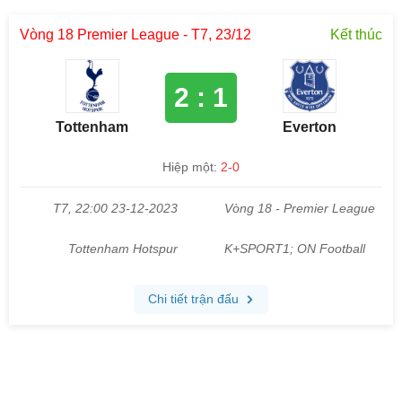
Vòng 18 Premier League - T7, 23/12
Kết thúc
2 : 1
Tottenham
Everton
Hiệp một:
2-0
T7, 22:00 23-12-2023
Vòng 18 - Premier League
Tottenham Hotspur
K+SPORT1; ON Football
Chi tiết trận đấu