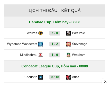
LỊCH THI ĐẤU - KẾT QUẢ
Carabao Cup, Hôm nay - 08/08
Wolves
3 - 0
Port Vale
Wycombe Wanderers
1 - 2
Stevenage
Middlesbrou
1 - 0
Wrexham
Concacaf League Cup, Hôm nay - 08/08
Charlotte
06:30
Atlas
X
Columbus Crew
06:30
Pachuca
FC Cincinnati
07:00
Pumas