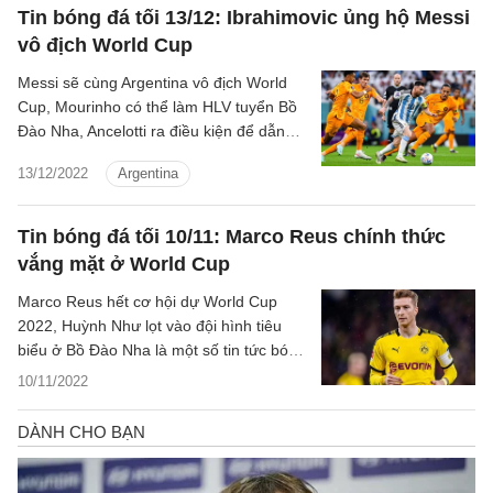
Tin bóng đá tối 13/12: Ibrahimovic ủng hộ Messi
vô địch World Cup
Messi sẽ cùng Argentina vô địch World
Cup, Mourinho có thể làm HLV tuyển Bồ
Đào Nha, Ancelotti ra điều kiện để dẫn
dắt ĐT Brazil là một số tin bóng đá tối
13/12/2022
Argentina
13/12.
Tin bóng đá tối 10/11: Marco Reus chính thức
vắng mặt ở World Cup
Marco Reus hết cơ hội dự World Cup
2022, Huỳnh Như lọt vào đội hình tiêu
biểu ở Bồ Đào Nha là một số tin tức bóng
đá nổi bật tối 10/11.
10/11/2022