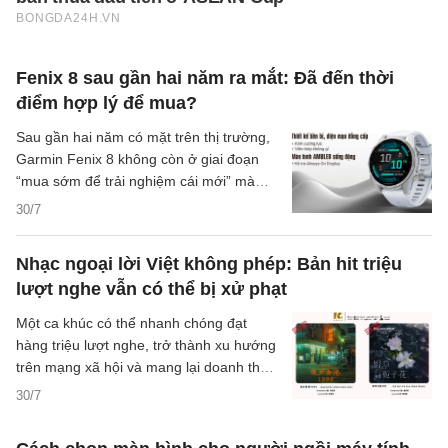
Fenix 8 sau gần hai năm ra mắt: Đã đến thời
điểm hợp lý để mua?
Sau gần hai năm có mặt trên thị trường,
Garmin Fenix 8 không còn ở giai đoạn
“mua sớm để trải nghiệm cái mới” mà
bước sang bài toán quen thuộc hơn: mua
30/7
để dùng lâu dài có còn đáng hay không.
Với người đang cần một mẫu đồng hồ
Nhạc ngoại lời Việt không phép: Bản hit triệu
thể thao bền bỉ, theo dõi sức khỏe tốt và
lượt nghe vẫn có thể bị xử phạt
pin đủ yên tâm cho lịch tập dày, đây là
thời điểm nên nhìn Fenix 8 bằng giá trị
Một ca khúc có thể nhanh chóng đạt
sử dụng thực tế thay vì chỉ bằng sức hút
hàng triệu lượt nghe, trở thành xu hướng
lúc mới ra mắt.
trên mạng xã hội và mang lại doanh thu
đáng kể. Tuy nhiên, nếu phần lời Việt
30/7
được viết trên nền giai điệu nước ngoài
khi chưa có sự cho phép của chủ sở hữu