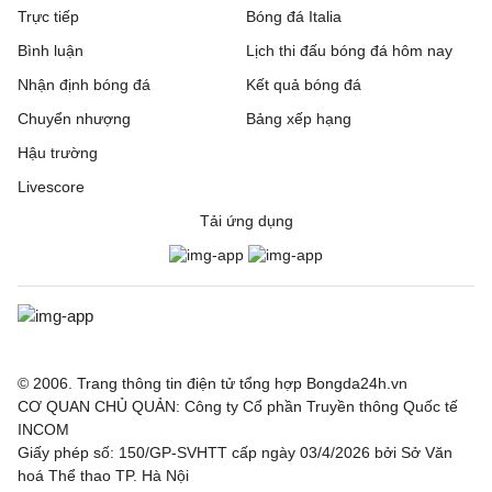
Bristol Rovers
21:00
Peterboroug United
Trực tiếp
Bóng đá Italia
Bình luận
Lịch thi đấu bóng đá hôm nay
Bromley
21:00
Reading
Nhận định bóng đá
Kết quả bóng đá
Burnley
21:00
Notts County
Chuyển nhượng
Bảng xếp hạng
Hậu trường
Burton Albion
21:00
Blackburn Rovers
Livescore
Cardiff City
21:00
Swindon Town
Tải ứng dụng
Crewe Alexandra
21:00
Accrington Stanley
Derby County
21:00
Lincoln City
Fleetwood Town
21:00
Chesterfiel
© 2006. Trang thông tin điện tử tổng hợp Bongda24h.vn
CƠ QUAN CHỦ QUẢN: Công ty Cổ phần Truyền thông Quốc tế
Gillingham
21:00
Luton Town
INCOM
Giấy phép số: 150/GP-SVHTT cấp ngày 03/4/2026 bởi Sở Văn
Grimsby Town
21:00
Blackpool
hoá Thể thao TP. Hà Nội