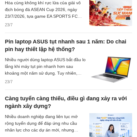
Hòa cùng không khí rực lửa của giải vô
địch bóng đá ASEAN Cup 2026, ngày
23/7/2026, tựa game EA SPORTS FC
Mobile Việt Nam đã chính thức trình làng
23/7
mùa thẻ mới mang tên "Tự Hào Việt
Nam" (Vietnam Pride) cùng với sự kiện
Pin laptop ASUS tụt nhanh sau 1 năm: Do chai
"Tiếp Lửa Vô Địch Đông Nam Á". Đây là
pin hay thiết lập hệ thống?
bước đi thiết thực nhằm tiếp lửa cho Đội
tuyển Việt Nam trên hành trình bảo vệ
Nhiều người dùng laptop ASUS bắt đầu lo
ngôi vương khu vực.
lắng khi máy tụt pin nhanh hơn sau
khoảng một năm sử dụng. Tuy nhiên,
thời lượng pin giảm chưa chắc đồng
23/7
nghĩa với chai pin nặng. Thiết lập hệ
thống, ứng dụng chạy nền, độ sáng màn
Càng tuyển càng thiếu, điều gì đang xảy ra với
hình và cường độ sử dụng hằng ngày
ngành xây dựng?
cũng có thể khiến máy hao pin rõ hơn.
Nhiều doanh nghiệp đang liên tục mở
rộng tuyển dụng để đáp ứng nhu cầu
nhân lực cho các dự án mới, nhưng
lượng ứng viên quan tâm đến nhóm