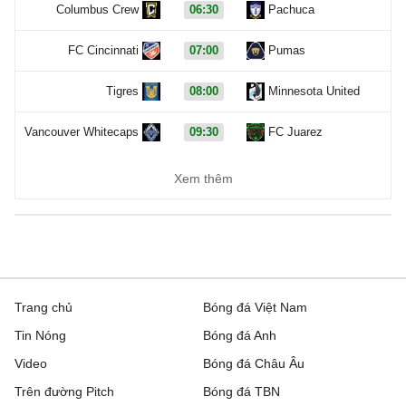
Columbus Crew
06:30
Pachuca
FC Cincinnati
07:00
Pumas
Tigres
08:00
Minnesota United
Vancouver Whitecaps
09:30
FC Juarez
Carabao Cup, Hôm nay - 08/08
Xem thêm
Cambridge United
19:00
Barnet
QPR
20:00
Millwall
AFC Wimbledon
21:00
Newport County
Trang chủ
Bóng đá Việt Nam
Tin Nóng
Bóng đá Anh
Barnsley
21:00
Wigan Athletic
Video
Bóng đá Châu Âu
Bradford City
21:00
Rochdale
Trên đường Pitch
Bóng đá TBN