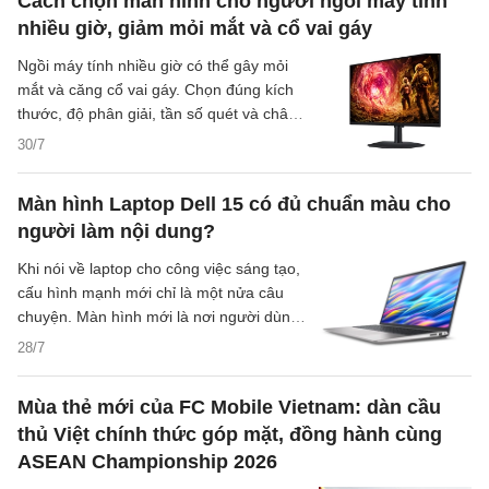
Cách chọn màn hình cho người ngồi máy tính
quyền tác giả, sức hút của bài hát không
nhiều giờ, giảm mỏi mắt và cổ vai gáy
thể loại trừ nguy cơ bị xử lý theo quy định
pháp luật.
Ngồi máy tính nhiều giờ có thể gây mỏi
mắt và căng cổ vai gáy. Chọn đúng kích
thước, độ phân giải, tần số quét và chân
đế sẽ giúp trải nghiệm dễ chịu hơn.
30/7
Màn hình Laptop Dell 15 có đủ chuẩn màu cho
người làm nội dung?
Khi nói về laptop cho công việc sáng tạo,
cấu hình mạnh mới chỉ là một nửa câu
chuyện. Màn hình mới là nơi người dùng
nhìn, chỉnh và quyết định màu sắc cuối
28/7
cùng của ảnh, video hay ấn phẩm đăng
mạng xã hội. Với Dell 15, câu hỏi quan
Mùa thẻ mới của FC Mobile Vietnam: dàn cầu
trọng không chỉ là màn hình có đủ rộng
thủ Việt chính thức góp mặt, đồng hành cùng
hay không, mà còn là có đủ chuẩn màu
ASEAN Championship 2026
cho nhu cầu làm nội dung hay chưa.