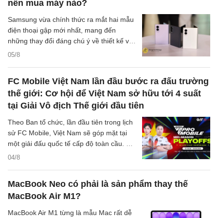
nên mua máy nào?
Samsung vừa chính thức ra mắt hai mẫu
điện thoại gập mới nhất, mang đến
những thay đổi đáng chú ý về thiết kế và
dung lượng pin. Sự xuất hiện của hai
05/8
thiết bị này tạo ra nhiều lựa chọn hơn cho
người dùng yêu thích công nghệ di động.
FC Mobile Việt Nam lần đầu bước ra đấu trường
Các thông tin chi tiết về sản phẩm đã
thế giới: Cơ hội để Việt Nam sở hữu tới 4 suất
được công bố rộng rãi vào lúc 02:20
tại Giải Vô địch Thế giới đầu tiên
sáng ngày 28/07/2026 theo giờ Việt Nam.
Theo Ban tổ chức, lần đầu tiên trong lịch
sử FC Mobile, Việt Nam sẽ góp mặt tại
một giải đấu quốc tế cấp độ toàn cầu. Hai
đại diện xuất sắc của FC Mobile Việt
04/8
Nam sẽ tranh tài tại FC Pro Mobile Mid-
Season Playoffs 2026, giải đấu quy tụ 24
MacBook Neo có phải là sản phẩm thay thế
tuyển thủ được tuyển chọn đến từ hơn 90
MacBook Air M1?
quốc gia và khu vực, cạnh tranh tổng giải
thưởng 100.000 USD cùng cơ hội giành
MacBook Air M1 từng là mẫu Mac rất dễ