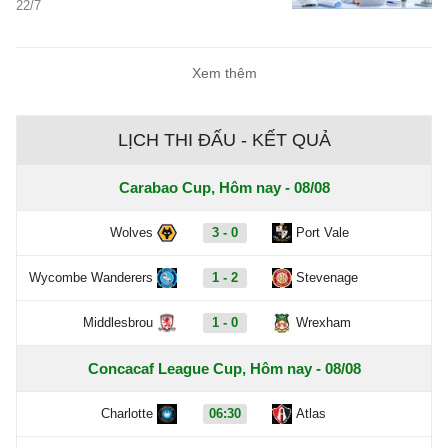
22/7
ngành xây dựng lại chưa tăng tương
xứng. Khoảng cách giữa nhu cầu tuyển
dụng và nguồn nhân lực đang khiến bài
Xem thêm
toán tìm kiếm kỹ sư công trình trở nên
khó khăn hơn bao giờ hết.
LỊCH THI ĐẤU - KẾT QUẢ
Carabao Cup, Hôm nay - 08/08
Wolves
3 - 0
Port Vale
Wycombe Wanderers
1 - 2
Stevenage
Middlesbrou
1 - 0
Wrexham
Concacaf League Cup, Hôm nay - 08/08
Charlotte
06:30
Atlas