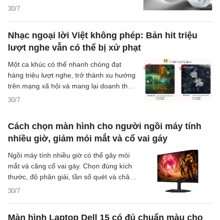
bước sang bài toán quen thuộc hơn: mua
30/7
để dùng lâu dài có còn đáng hay không.
Với người đang cần một mẫu đồng hồ
Nhạc ngoại lời Việt không phép: Bản hit triệu
thể thao bền bỉ, theo dõi sức khỏe tốt và
lượt nghe vẫn có thể bị xử phạt
pin đủ yên tâm cho lịch tập dày, đây là
thời điểm nên nhìn Fenix 8 bằng giá trị
Một ca khúc có thể nhanh chóng đạt
sử dụng thực tế thay vì chỉ bằng sức hút
hàng triệu lượt nghe, trở thành xu hướng
lúc mới ra mắt.
trên mạng xã hội và mang lại doanh thu
đáng kể. Tuy nhiên, nếu phần lời Việt
30/7
được viết trên nền giai điệu nước ngoài
khi chưa có sự cho phép của chủ sở hữu
Cách chọn màn hình cho người ngồi máy tính
quyền tác giả, sức hút của bài hát không
nhiều giờ, giảm mỏi mắt và cổ vai gáy
thể loại trừ nguy cơ bị xử lý theo quy định
pháp luật.
Ngồi máy tính nhiều giờ có thể gây mỏi
mắt và căng cổ vai gáy. Chọn đúng kích
thước, độ phân giải, tần số quét và chân
đế sẽ giúp trải nghiệm dễ chịu hơn.
30/7
Màn hình Laptop Dell 15 có đủ chuẩn màu cho