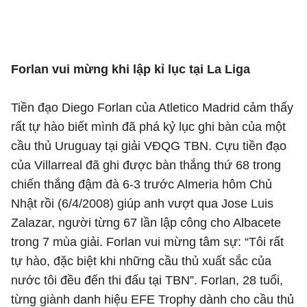
Forlan vui mừng khi lập kỉ lục tại La Liga
Tiền đạo Diego Forlan của Atletico Madrid cảm thấy
rất tự hào biết mình đã phá kỷ lục ghi bàn của một
cầu thủ Uruguay tại giải VĐQG TBN. Cựu tiền đạo
của Villarreal đã ghi được bàn thắng thứ 68 trong
chiến thắng đậm đà 6-3 trước Almeria hôm Chủ
Nhật rồi (6/4/2008) giúp anh vượt qua Jose Luis
Zalazar, người từng 67 lần lập công cho Albacete
trong 7 mùa giải. Forlan vui mừng tâm sự: “Tôi rất
tự hào, đặc biệt khi những cầu thủ xuất sắc của
nước tôi đều đến thi đấu tại TBN”. Forlan, 28 tuổi,
từng giành danh hiệu EFE Trophy dành cho cầu thủ