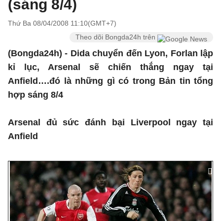
(sáng 8/4)
Thứ Ba 08/04/2008 11:10(GMT+7)
Theo dõi Bongda24h trên
(Bongda24h) - Dida chuyển đến Lyon, Forlan lập
kỉ lục, Arsenal sẽ chiến thắng ngay tại
Anfield….đó là những gì có trong Bản tin tổng
hợp sáng 8/4
Arsenal đủ sức đánh bại Liverpool ngay tại
Anfield