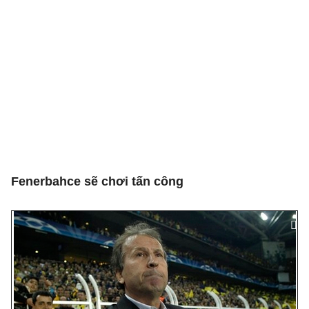
Fenerbahce sẽ chơi tấn công