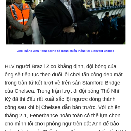
Zico khẳng định Fernebache sẽ giành chiến thắng tại Stamford Bridges
HLV người Brazil Zico khẳng định, đội bóng của
ông sẽ tiếp tục theo đuổi lối chơi tấn công đẹp mặt
trong trận tứ kết lượt về trên sân Stamford Bridge
của Chelsea. Trong trận lượt đi đội bóng Thổ Nhĩ
Kỳ đã thi đấu rất xuất sắc lội ngược dòng thành
công sau khi bị Chelsea dẫn bàn trước. Với chiến
thắng 2-1, Fenerbahce hoàn toàn có thể lựa chọn
cho mình lối chơi phòng ngự trên đất Anh để bảo