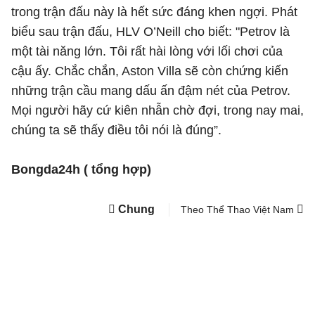
trong trận đấu này là hết sức đáng khen ngợi. Phát
biểu sau trận đấu, HLV O’Neill cho biết: "Petrov là
một tài năng lớn. Tôi rất hài lòng với lối chơi của
cậu ấy. Chắc chắn, Aston Villa sẽ còn chứng kiến
những trận cầu mang dấu ấn đậm nét của Petrov.
Mọi người hãy cứ kiên nhẫn chờ đợi, trong nay mai,
chúng ta sẽ thấy điều tôi nói là đúng”.
Bongda24h ( tổng hợp)
Chung
Theo Thể Thao Việt Nam