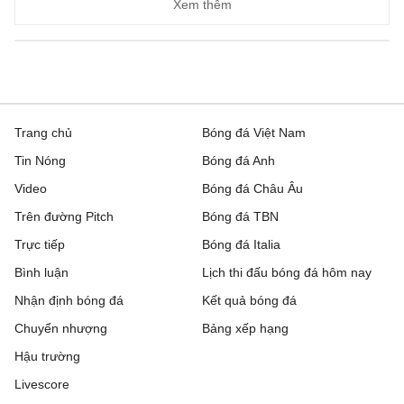
Xem thêm
Benevento
5 - 3
Ravenna
VĐQG Bồ Đào Nha, Hôm nay - 10/08
FC Porto
2 - 0
Alverca
Trang chủ
Bóng đá Việt Nam
Tin Nóng
Bóng đá Anh
VĐQG Bỉ, Hôm nay - 10/08
Video
Bóng đá Châu Âu
Royal Antwerp
2 - 1
SK Beveren
Trên đường Pitch
Bóng đá TBN
Trực tiếp
VĐQG Argentina, Hôm nay - 10/08
Bóng đá Italia
Bình luận
Lịch thi đấu bóng đá hôm nay
San Lorenzo de
0 - 2
CA Huracan
Nhận định bóng đá
Kết quả bóng đá
Almagro
Chuyển nhượng
Bảng xếp hạng
VĐQG Brazil, Hôm nay - 10/08
Hậu trường
Livescore
Bahia
0 - 0
Vasco da Gama