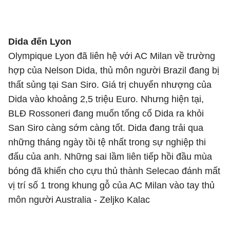
Dida đến Lyon
Olympique Lyon đã liên hệ với AC Milan về trường
hợp của Nelson Dida, thủ môn người Brazil đang bị
thất sủng tại San Siro. Giá trị chuyển nhượng của
Dida vào khoảng 2,5 triệu Euro. Nhưng hiện tại,
BLĐ Rossoneri đang muốn tống cổ Dida ra khỏi
San Siro càng sớm càng tốt. Dida đang trải qua
những tháng ngày tồi tệ nhất trong sự nghiệp thi
đấu của anh. Những sai lầm liên tiếp hồi đầu mùa
bóng đã khiến cho cựu thủ thành Selecao đánh mất
vị trí số 1 trong khung gỗ của AC Milan vào tay thủ
môn người Australia - Zeljko Kalac