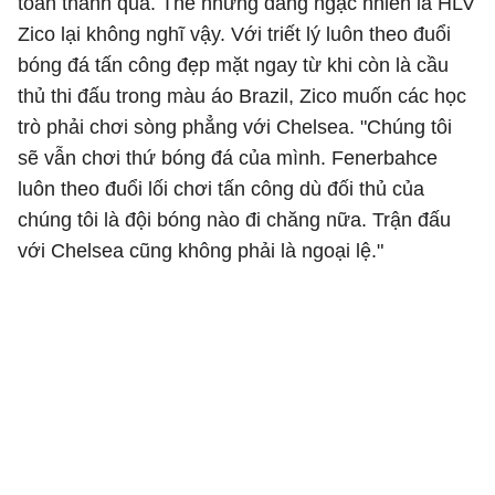
toàn thành quả. Thế nhưng đáng ngạc nhiên là HLV
Zico lại không nghĩ vậy. Với triết lý luôn theo đuổi
bóng đá tấn công đẹp mặt ngay từ khi còn là cầu
thủ thi đấu trong màu áo Brazil, Zico muốn các học
trò phải chơi sòng phẳng với Chelsea. "Chúng tôi
sẽ vẫn chơi thứ bóng đá của mình. Fenerbahce
luôn theo đuổi lối chơi tấn công dù đối thủ của
chúng tôi là đội bóng nào đi chăng nữa. Trận đấu
với Chelsea cũng không phải là ngoại lệ."