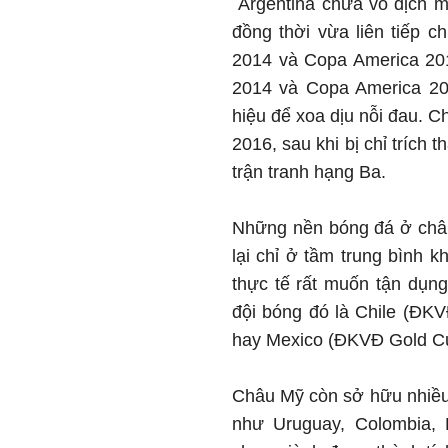
Argentina chưa vô địch m
đồng thời vừa liên tiếp c
2014 và Copa America 201
2014 và Copa America 2
hiệu để xoa dịu nỗi đau. 
2016, sau khi bị chỉ trích
trận tranh hạng Ba.
Những nền bóng đá ở châu
lại chỉ ở tầm trung bình 
thực tế rất muốn tận dụn
đội bóng đó là Chile (ĐK
hay Mexico (ĐKVĐ Gold C
Châu Mỹ còn sở hữu nhiều 
như Uruguay, Colombia, 