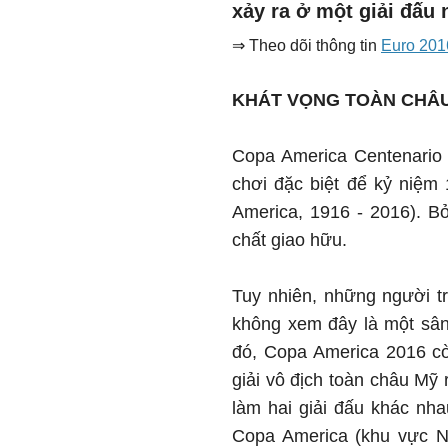
xảy ra ở một giải đấu
⇒ Theo dõi thông tin
Euro 201
KHÁT VỌNG TOÀN CHÂ
Copa America Centenario 
chơi đặc biệt để kỷ niệm
America, 1916 - 2016). Bở
chất giao hữu.
Tuy nhiên, những người t
không xem đây là một sân
đó, Copa America 2016 cò
giải vô địch toàn châu Mỹ 
làm hai giải đấu khác n
Copa America (khu vực Na