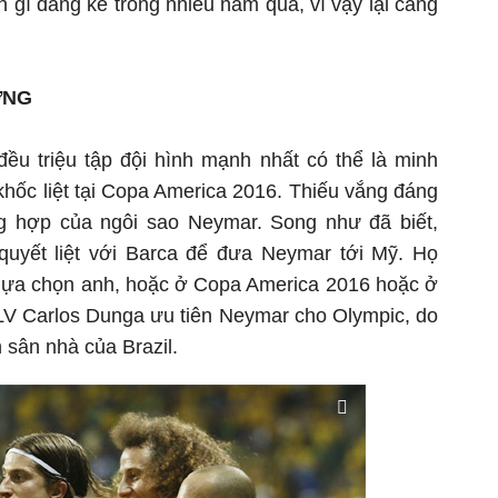
 gì đáng kể trong nhiều năm qua, vì vậy lại càng
ỜNG
 đều triệu tập đội hình mạnh nhất có thể là minh
hốc liệt tại Copa America 2016. Thiếu vắng đáng
ờng hợp của ngôi sao Neymar. Song như đã biết,
 quyết liệt với Barca để đưa Neymar tới Mỹ. Họ
c lựa chọn anh, hoặc ở Copa America 2016 hoặc ở
LV Carlos Dunga ưu tiên Neymar cho Olympic, do
n sân nhà của Brazil.