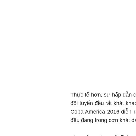
Thực tế hơn, sự hấp dẫn 
đội tuyển đều rất khát kha
Copa America 2016 diễn ra
đều đang trong cơn khát d