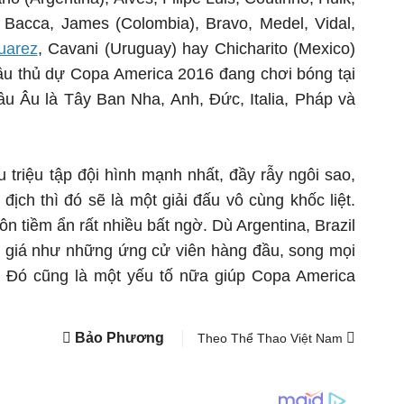
o, Bacca, James (Colombia), Bravo, Medel, Vidal,
uarez
, Cavani (Uruguay) hay Chicharito (Mexico)
ầu thủ dự Copa America 2016 đang chơi bóng tại
u Âu là Tây Ban Nha, Anh, Đức, Italia, Pháp và
u triệu tập đội hình mạnh nhất, đầy rẫy ngôi sao,
địch thì đó sẽ là một giải đấu vô cùng khốc liệt.
uôn tiềm ẩn rất nhiều bất ngờ. Dù Argentina, Brazil
 giá như những ứng cử viên hàng đầu, song mọi
. Đó cũng là một yếu tố nữa giúp Copa America
Bảo Phương
Theo Thể Thao Việt Nam