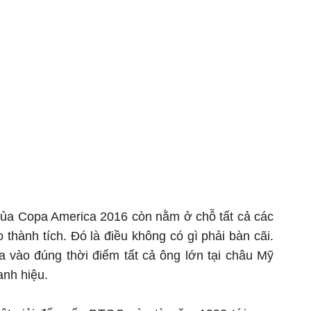
của Copa America 2016 còn nằm ở chỗ tất cả các
o thành tích. Đó là điều không có gì phải bàn cãi.
 vào đúng thời điểm tất cả ông lớn tại châu Mỹ
anh hiệu.