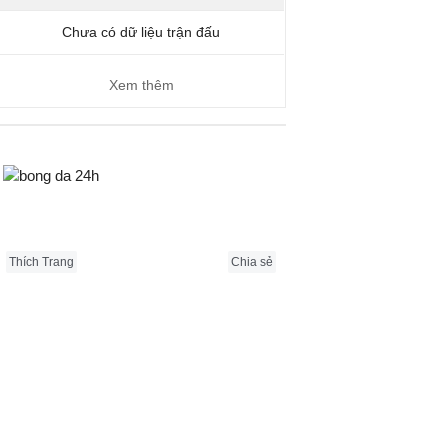
Chưa có dữ liệu trận đấu
Xem thêm
Bongda24h.vn
Thích Trang
Chia sẻ