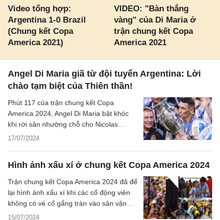
Video tổng hợp:
VIDEO: "Bàn thắng
Argentina 1-0 Brazil
vàng" của Di Maria ở
(Chung kết Copa
trận chung kết Copa
America 2021)
America 2021
Angel Di Maria giã từ đội tuyển Argentina: Lời
chào tạm biệt của Thiên thần!
Phút 117 của trận chung kết Copa
America 2024, Angel Di Maria bật khóc
khi rời sân nhường chỗ cho Nicolas
Otamendi. Đó là trận đấu cuối cùng của
17/07/2024
anh trong màu áo đội tuyển quốc gia
Argentina.
Hình ảnh xấu xí ở chung kết Copa America 2024
Trận chung kết Copa America 2024 đã để
lại hình ảnh xấu xí khi các cổ động viên
không có vé cố gắng tràn vào sân vận
động gây mất an ninh trật tự.
15/07/2024