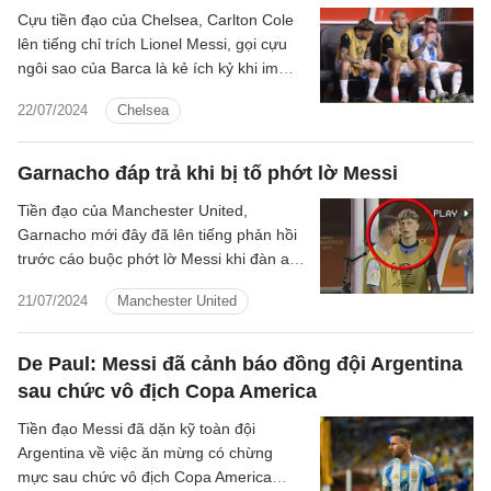
Cựu tiền đạo của Chelsea, Carlton Cole
lên tiếng chỉ trích Lionel Messi, gọi cựu
ngôi sao của Barca là kẻ ích kỷ khi im
lặng trước sự việc gây rúng động dư luận
22/07/2024
Chelsea
của đồng đội tại Argentina.
Garnacho đáp trả khi bị tố phớt lờ Messi
Tiền đạo của Manchester United,
Garnacho mới đây đã lên tiếng phản hồi
trước cáo buộc phớt lờ Messi khi đàn anh
dính chấn thương phải rời sân.
21/07/2024
Manchester United
De Paul: Messi đã cảnh báo đồng đội Argentina
sau chức vô địch Copa America
Tiền đạo Messi đã dặn kỹ toàn đội
Argentina về việc ăn mừng có chừng
mực sau chức vô địch Copa America