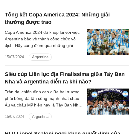
Tổng kết Copa America 2024: Những giải
thưởng được trao
Copa America 2024 đã khép lại với việc
Argentina bảo vệ thành công chức vô
địch. Hãy cùng điểm qua những giải
thưởng khác được trao ở giải đấu này.
15/07/2024
Argentina
Siêu cúp Liên lục địa Finalissima giữa Tây Ban
Nha và Argentina diễn ra khi nào?
Trận đại chiến đỉnh cao giữa hai trường
phái bóng đá tấn công mạnh nhất châu
Âu và châu Mỹ hiện nay là Tây Ban Nha
và Argentina dự kiến sẽ diễn ra trong
15/07/2024
Argentina
quãng thời gian tới đây.
HLV Lionel Scaloni ngợi khen quyết định của