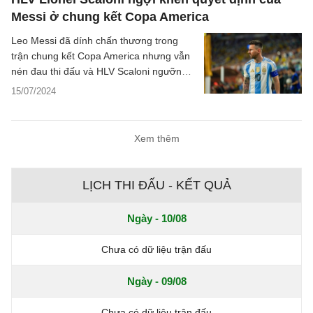
Messi ở chung kết Copa America
Leo Messi đã dính chấn thương trong
trận chung kết Copa America nhưng vẫn
nén đau thi đấu và HLV Scaloni ngưỡng
mộ Messi vì hành động này.
15/07/2024
Xem thêm
LỊCH THI ĐẤU - KẾT QUẢ
Ngày - 10/08
Chưa có dữ liệu trận đấu
Ngày - 09/08
Chưa có dữ liệu trận đấu