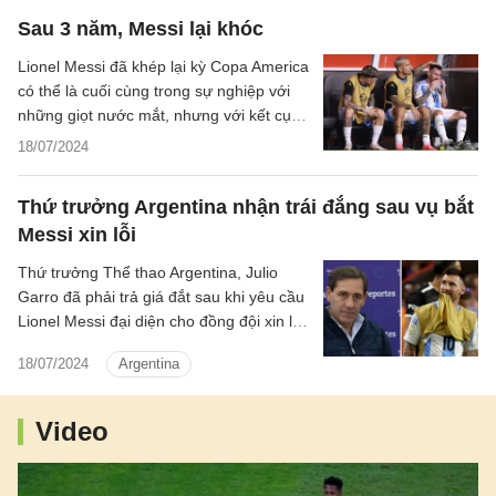
Sau 3 năm, Messi lại khóc
Lionel Messi đã khép lại kỳ Copa America
có thể là cuối cùng trong sự nghiệp với
những giọt nước mắt, nhưng với kết cục
rất khác mùa hè 3 năm trước tại CLB.
18/07/2024
Thứ trưởng Argentina nhận trái đắng sau vụ bắt
Messi xin lỗi
Thứ trưởng Thể thao Argentina, Julio
Garro đã phải trả giá đắt sau khi yêu cầu
Lionel Messi đại diện cho đồng đội xin lỗi
vụ hát bài thể hiện sự phân biệt chủng
18/07/2024
Argentina
tộc với đội tuyển Pháp.
Video