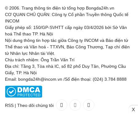
© 2006. Trang thông tin điện tử tổng hợp Bongda24h.vn
CƠ QUAN CHỦ QUẢN: Công ty Cổ phần Truyền thông Quốc tế
INCOM
Giấy phép số: 150/GP-SVHTT cấp ngày 03/4/2026 bởi Sở Văn
hoá Thể thao TP. Hà Nội
Nội dung thông tin hợp tác giữa Công ty INCOM và Báo điện tử
Thể thao và Văn hoá - TTXVN, Báo Công Thương, Tạp chí điện
tử Nhân lực Nhân tài Việt.
Chịu trách nhiệm: Ông Trần Văn Trí
Địa chỉ: Tầng 3, Tòa nhà IC, số 82 phố Duy Tân, Phường Cầu
Giấy, TP. Hà Nội
Email: bongda24h@incom.vn /Số điện thoại: (024) 3.784 8888
RSS
|
Theo dõi chúng tôi
X
Liên hệ
Quảng cáo
(024) 3.784 8888
Toàn bộ bản quyền thuộc
Bongda24h.vn