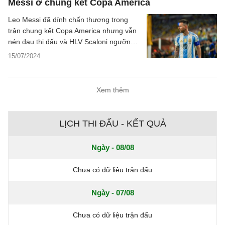
Messi ở chung kết Copa America
Leo Messi đã dính chấn thương trong
trận chung kết Copa America nhưng vẫn
nén đau thi đấu và HLV Scaloni ngưỡng
mộ Messi vì hành động này.
15/07/2024
Xem thêm
LỊCH THI ĐẤU - KẾT QUẢ
Ngày - 08/08
Chưa có dữ liệu trận đấu
Ngày - 07/08
Chưa có dữ liệu trận đấu