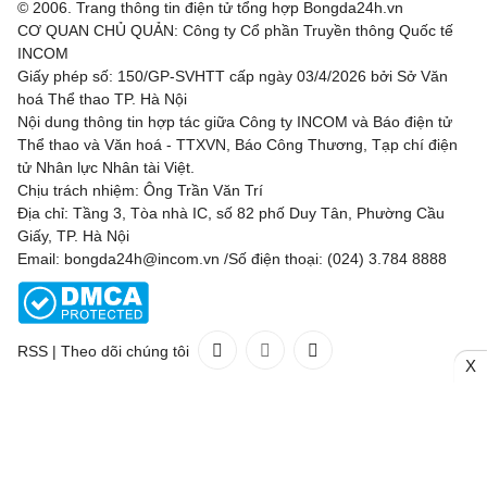
© 2006. Trang thông tin điện tử tổng hợp Bongda24h.vn
CƠ QUAN CHỦ QUẢN: Công ty Cổ phần Truyền thông Quốc tế
INCOM
Giấy phép số: 150/GP-SVHTT cấp ngày 03/4/2026 bởi Sở Văn
hoá Thể thao TP. Hà Nội
Nội dung thông tin hợp tác giữa Công ty INCOM và Báo điện tử
Thể thao và Văn hoá - TTXVN, Báo Công Thương, Tạp chí điện
tử Nhân lực Nhân tài Việt.
Chịu trách nhiệm: Ông Trần Văn Trí
Địa chỉ: Tầng 3, Tòa nhà IC, số 82 phố Duy Tân, Phường Cầu
Giấy, TP. Hà Nội
Email: bongda24h@incom.vn /Số điện thoại: (024) 3.784 8888
RSS
|
Theo dõi chúng tôi
X
Liên hệ
Quảng cáo
(024) 3.784 8888
Toàn bộ bản quyền thuộc
Bongda24h.vn