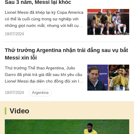
Sau 3 năm, Messi lại khóc
Lionel Messi đã khép lại kỳ Copa America
có thể là cuối cùng trong sự nghiệp với
những giọt nước mắt, nhưng với kết cục
rất khác mùa hè 3 năm trước tại CLB.
18/07/2024
Thứ trưởng Argentina nhận trái đắng sau vụ bắt
Messi xin lỗi
Thứ trưởng Thể thao Argentina, Julio
Garro đã phải trả giá đắt sau khi yêu cầu
Lionel Messi đại diện cho đồng đội xin lỗi
vụ hát bài thể hiện sự phân biệt chủng
18/07/2024
Argentina
tộc với đội tuyển Pháp.
Video