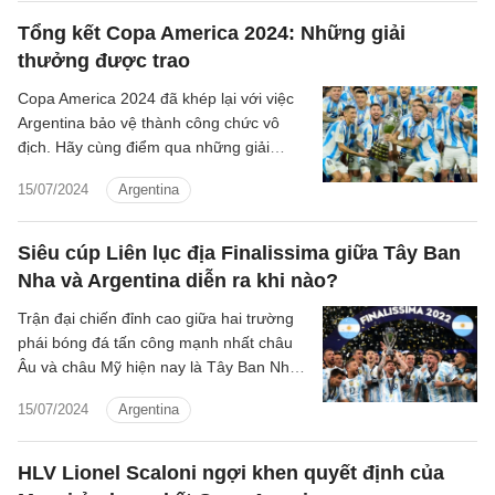
Tổng kết Copa America 2024: Những giải
thưởng được trao
Copa America 2024 đã khép lại với việc
Argentina bảo vệ thành công chức vô
địch. Hãy cùng điểm qua những giải
thưởng khác được trao ở giải đấu này.
15/07/2024
Argentina
Siêu cúp Liên lục địa Finalissima giữa Tây Ban
Nha và Argentina diễn ra khi nào?
Trận đại chiến đỉnh cao giữa hai trường
phái bóng đá tấn công mạnh nhất châu
Âu và châu Mỹ hiện nay là Tây Ban Nha
và Argentina dự kiến sẽ diễn ra trong
15/07/2024
Argentina
quãng thời gian tới đây.
HLV Lionel Scaloni ngợi khen quyết định của