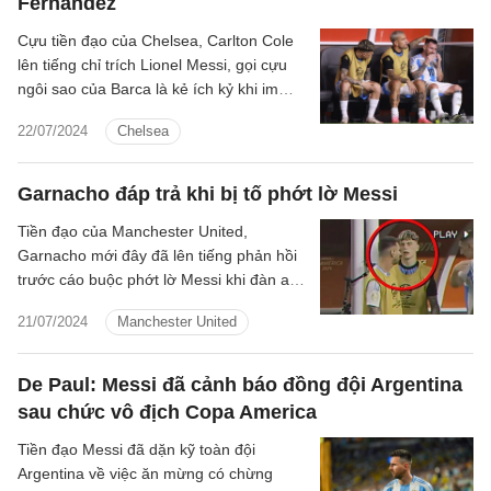
Fernandez
Cựu tiền đạo của Chelsea, Carlton Cole
lên tiếng chỉ trích Lionel Messi, gọi cựu
ngôi sao của Barca là kẻ ích kỷ khi im
lặng trước sự việc gây rúng động dư luận
22/07/2024
Chelsea
của đồng đội tại Argentina.
Garnacho đáp trả khi bị tố phớt lờ Messi
Tiền đạo của Manchester United,
Garnacho mới đây đã lên tiếng phản hồi
trước cáo buộc phớt lờ Messi khi đàn anh
dính chấn thương phải rời sân.
21/07/2024
Manchester United
De Paul: Messi đã cảnh báo đồng đội Argentina
sau chức vô địch Copa America
Tiền đạo Messi đã dặn kỹ toàn đội
Argentina về việc ăn mừng có chừng