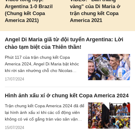
Argentina 1-0 Brazil
vàng" của Di Maria ở
(Chung kết Copa
trận chung kết Copa
America 2021)
America 2021
Angel Di Maria giã từ đội tuyển Argentina: Lời
chào tạm biệt của Thiên thần!
Phút 117 của trận chung kết Copa
America 2024, Angel Di Maria bật khóc
khi rời sân nhường chỗ cho Nicolas
Otamendi. Đó là trận đấu cuối cùng của
17/07/2024
anh trong màu áo đội tuyển quốc gia
Argentina.
Hình ảnh xấu xí ở chung kết Copa America 2024
Trận chung kết Copa America 2024 đã để
lại hình ảnh xấu xí khi các cổ động viên
không có vé cố gắng tràn vào sân vận
động gây mất an ninh trật tự.
15/07/2024