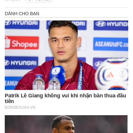
bóng đá và toàn đội sẽ nhanh chóng
phân tích để cải thiện.