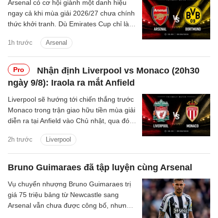
Arsenal có cơ hội giành một danh hiệu
ngay cả khi mùa giải 2026/27 chưa chính
thức khởi tranh. Dù Emirates Cup chỉ là
giải đấu giao hữu mang tính chất chuẩn
1h trước
Arsenal
bị, Arsenal vẫn hướng đến chiến thắng
khi tiếp đón Dortmund tại Emirates.
Pro
Nhận định Liverpool vs Monaco (20h30
ngày 9/8): Iraola ra mắt Anfield
Liverpool sẽ hướng tới chiến thắng trước
Monaco trong trận giao hữu tiền mùa giải
diễn ra tại Anfield vào Chủ nhật, qua đó
tìm lại sự tự tin sau thất bại trước Leeds
2h trước
Liverpool
United.
Bruno Guimaraes đã tập luyện cùng Arsenal
Vụ chuyển nhượng Bruno Guimaraes trị
giá 75 triệu bảng từ Newcastle sang
Arsenal vẫn chưa được công bố, nhưng
tiền vệ này đã tập luyện với Pháo thủ.