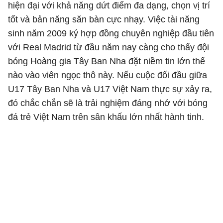
hiện đại với khả năng dứt điểm đa dạng, chọn vị trí
tốt và bản năng săn bàn cực nhạy. Việc tài năng
sinh năm 2009 ký hợp đồng chuyên nghiệp đầu tiên
với Real Madrid từ đầu năm nay càng cho thấy đội
bóng Hoàng gia Tây Ban Nha đặt niềm tin lớn thế
nào vào viên ngọc thô này. Nếu cuộc đối đầu giữa
U17 Tây Ban Nha và U17 Việt Nam thực sự xảy ra,
đó chắc chắn sẽ là trải nghiệm đáng nhớ với bóng
đá trẻ Việt Nam trên sân khấu lớn nhất hành tinh.