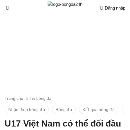
Đăng nhập
Trang chủ
Tin bóng đá
Nhận định bóng đá
Bóng đá
Kết quả bóng đá
Ti
U17 Việt Nam có thể đối đầu