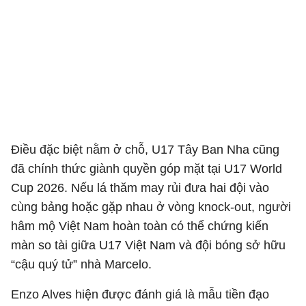
Điều đặc biệt nằm ở chỗ, U17 Tây Ban Nha cũng
đã chính thức giành quyền góp mặt tại U17 World
Cup 2026. Nếu lá thăm may rủi đưa hai đội vào
cùng bảng hoặc gặp nhau ở vòng knock-out, người
hâm mộ Việt Nam hoàn toàn có thể chứng kiến
màn so tài giữa U17 Việt Nam và đội bóng sở hữu
“cậu quý tử” nhà Marcelo.
Enzo Alves hiện được đánh giá là mẫu tiền đạo