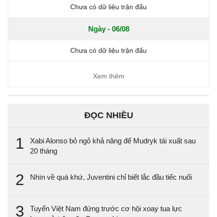
Chưa có dữ liệu trận đấu
Ngày - 06/08
Chưa có dữ liệu trận đấu
Xem thêm
ĐỌC NHIỀU
1
Xabi Alonso bỏ ngỏ khả năng để Mudryk tái xuất sau
20 tháng
2
Nhìn về quá khứ, Juventini chỉ biết lắc đầu tiếc nuối
3
Tuyển Việt Nam đứng trước cơ hội xoay tua lực