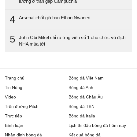
lượng ở trận gặp Campuchia
4
Arsenal chốt giá bán Ethan Nwaneri
5
John Obi Mikel chỉ ra ứng viên số 1 cho chức vô địch
NHA mùa tới
Trang chủ
Bóng đá Việt Nam
Tin Nóng
Bóng đá Anh
Video
Bóng đá Châu Âu
Trên đường Pitch
Bóng đá TBN
Trực tiếp
Bóng đá Italia
Bình luận
Lịch thi đấu bóng đá hôm nay
Nhận định bóng đá
Kết quả bóng đá