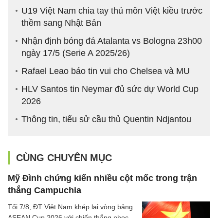
U19 Việt Nam chia tay thủ môn Việt kiều trước
thềm sang Nhật Bản
Nhận định bóng đá Atalanta vs Bologna 23h00
ngày 17/5 (Serie A 2025/26)
Rafael Leao báo tin vui cho Chelsea và MU
HLV Santos tin Neymar đủ sức dự World Cup
2026
Thông tin, tiểu sử cầu thủ Quentin Ndjantou
CÙNG CHUYÊN MỤC
Mỹ Đình chứng kiến nhiều cột mốc trong trận
thắng Campuchia
Tối 7/8, ĐT Việt Nam khép lại vòng bảng
ASEAN Cup 2026 với chiến thắng nhọc