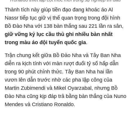
Thành tích này giúp tiền đạo đang khoác áo Al
Nassr tiếp tục giữ vị thế quan trọng trong đội hình
Bồ Đào Nha với 138 bàn thắng sau 221 lần ra sân,
giữ vững kỷ lục cầu thủ ghi nhiều bàn nhất
trong màu áo đội tuyển quốc gia
.
Trận chung kết giữa Bồ Đào Nha và Tây Ban Nha
diễn ra kịch tính với màn rượt đuổi tỷ số hấp dẫn
trong 90 phút chính thức. Tây Ban Nha hai lần
vươn lên dẫn trước nhờ các pha lập công của
Martin Zubimendi và Mikel Oyarzabal, nhưng Bồ
Đào Nha cũng kịp đáp trả bằng bàn thắng của Nuno
Mendes và Cristiano Ronaldo.