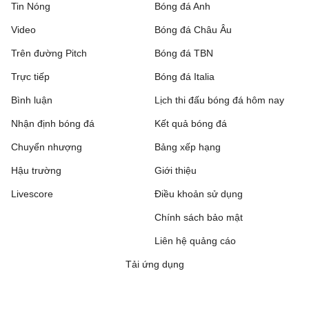
Tin Nóng
Bóng đá Anh
Cúp quốc gia Brazil, Hôm nay - 06/08
Video
Bóng đá Châu Âu
Cruzeiro
2 - 0
Chapecoense AF
Trên đường Pitch
Bóng đá TBN
Trực tiếp
Bóng đá Italia
Gremio
1 - 0
Mirassol
Bình luận
Lịch thi đấu bóng đá hôm nay
Fluminense
1 - 3
Vasco da Gama
Nhận định bóng đá
Kết quả bóng đá
Fortaleza
3 - 2
Palmeiras
Chuyển nhượng
Bảng xếp hạng
Hậu trường
Giới thiệu
Giao hữu, Hôm nay - 06/08
Livescore
Điều khoản sử dụng
Al-Ain
0 - 1
Toulouse
Chính sách bảo mật
Schwaz
0 - 15
Augsburg
Liên hệ quảng cáo
Tải ứng dụng
Sassuolo
1 - 4
Celta Vigo
Arsenal
1 - 3
Real Betis