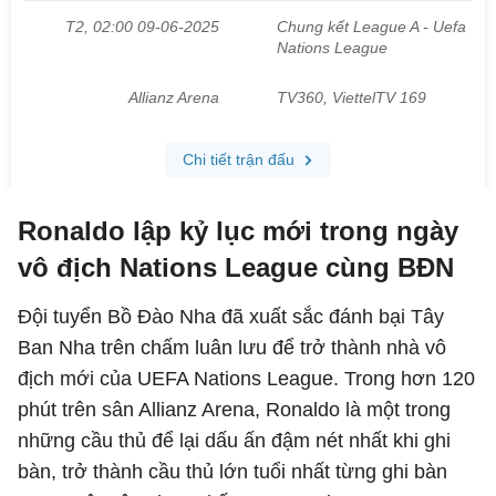
Ronaldo lập kỷ lục mới trong ngày
vô địch Nations League cùng BĐN
Đội tuyển Bồ Đào Nha đã xuất sắc đánh bại Tây
Ban Nha trên chấm luân lưu để trở thành nhà vô
địch mới của UEFA Nations League. Trong hơn 120
phút trên sân Allianz Arena, Ronaldo là một trong
những cầu thủ để lại dấu ấn đậm nét nhất khi ghi
bàn, trở thành cầu thủ lớn tuổi nhất từng ghi bàn