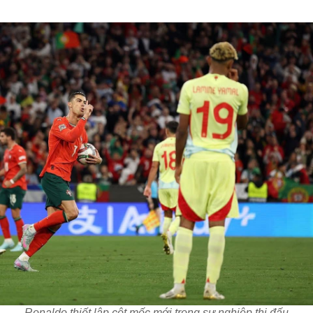
Ronaldo thiết lập cột mốc mới trong sự nghiệp thi đấu