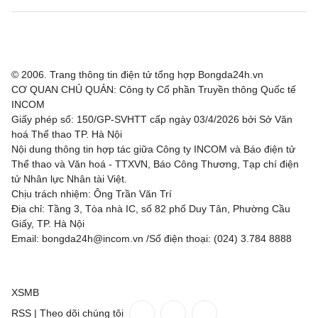
Mallorca
3 - 0
Paris Saint-Germain
Cúp quốc gia Chile, Hôm nay - 06/08
© 2006. Trang thông tin điện tử tổng hợp Bongda24h.vn
Santiago Wanderers
0 - 4
Union La Calera
CƠ QUAN CHỦ QUẢN: Công ty Cổ phần Truyền thông Quốc tế
INCOM
Union San Felipe
0 - 1
Universidad de Chile
Giấy phép số: 150/GP-SVHTT cấp ngày 03/4/2026 bởi Sở Văn
hoá Thể thao TP. Hà Nội
Nội dung thông tin hợp tác giữa Công ty INCOM và Báo điện tử
Coquimbo Unido
1 - 0
San Marcos
Thể thao và Văn hoá - TTXVN, Báo Công Thương, Tạp chí điện
tử Nhân lực Nhân tài Việt.
Deportes Iquique
3 - 1
Club Deportes
Chịu trách nhiệm: Ông Trần Văn Trí
Limache
Địa chỉ: Tầng 3, Tòa nhà IC, số 82 phố Duy Tân, Phường Cầu
Giấy, TP. Hà Nội
VĐQG Uzbekistan, Hôm nay - 06/08
Email: bongda24h@incom.vn /Số điện thoại: (024) 3.784 8888
Sogdiyona Jizzax
21:00
Andijon
XSMB
Pakhtakor Tashkent
22:00
Buxoro
RSS
|
Theo dõi chúng tôi