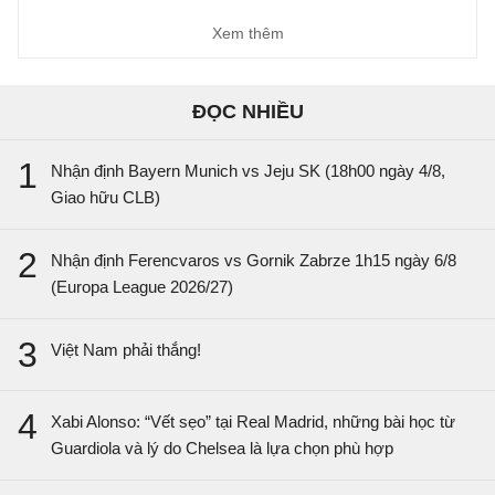
Xem thêm
Jagiellonia Bialystok
23:00
Rangers
Europa Conference League, Hôm nay - 06/08
ĐỌC NHIỀU
Brann
0 - 1
Apollon Limassol
1
Nhận định Bayern Munich vs Jeju SK (18h00 ngày 4/8,
Giao hữu CLB)
Panathinaikos
1 - 1
CSKA 1948 Sofia
FC Inter Turku
22:00
FC Vaduz
2
Nhận định Ferencvaros vs Gornik Zabrze 1h15 ngày 6/8
(Europa League 2026/27)
HJK Helsinki
23:00
Motherwell
3
Việt Nam phải thắng!
Jablonec
23:00
RFS
Paide Linnameeskond
23:00
Rapid Wien
4
Xabi Alonso: “Vết sẹo” tại Real Madrid, những bài học từ
Guardiola và lý do Chelsea là lựa chọn phù hợp
FC Noah
23:00
Sion