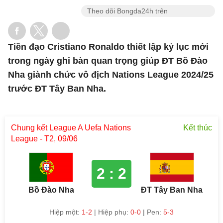
Theo dõi Bongda24h trên
Tiền đạo Cristiano Ronaldo thiết lập kỷ lục mới
trong ngày ghi bàn quan trọng giúp ĐT Bồ Đào
Nha giành chức vô địch Nations League 2024/25
trước ĐT Tây Ban Nha.