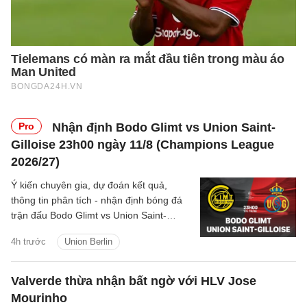
Pro
Nhận định Bodo Glimt vs Union Saint-
Gilloise 23h00 ngày 11/8 (Champions League
2026/27)
Ý kiến chuyên gia, dự đoán kết quả,
thông tin phân tích - nhận định bóng đá
trận đấu Bodo Glimt vs Union Saint-
Gilloise cúp C1/UEFA Champions League
4h trước
Union Berlin
2026/27 hôm nay.
Valverde thừa nhận bất ngờ với HLV Jose
Mourinho