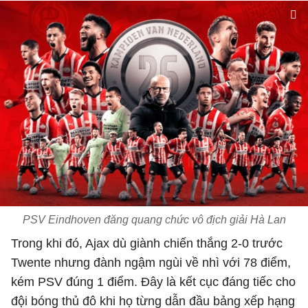
PSV Eindhoven đăng quang chức vô địch giải Hà Lan
Trong khi đó, Ajax dù giành chiến thắng 2-0 trước
Twente nhưng đành ngậm ngùi về nhì với 78 điểm,
kém PSV đúng 1 điểm. Đây là kết cục đáng tiếc cho
đội bóng thủ đô khi họ từng dẫn đầu bảng xếp hạng