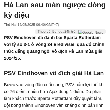
Hà Lan sau màn ngược dòng
kỳ diệu
Thứ Hai 19/05/2025 06:40(GMT+7)
Theo dõi Bongda24h trên
PSV Eindhoven đã đánh bại Sparta Rotterdam
với tỷ số 3-1 ở vòng 34 Eredivisie, qua đó chính
thức đăng quang ngôi vô địch Hà Lan mùa giải
2024/25.
PSV Eindhoven vô địch giải Hà Lan
Bước vào vòng đấu cuối cùng, PSV nắm lợi thế khi
có 76 điểm, nhiều hơn Ajax đúng 1 điểm. Dù phải
làm khách trước Sparta Rotterdam đầy quyết tâm,
đội bóng thành Eindhoven vẫn khẳng định bản lĩnh