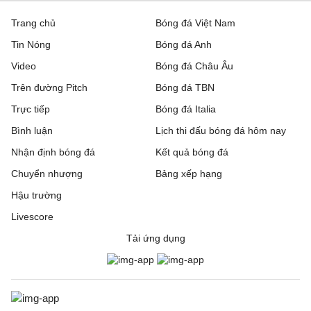
Trang chủ
Bóng đá Việt Nam
Tin Nóng
Bóng đá Anh
Video
Bóng đá Châu Âu
Trên đường Pitch
Bóng đá TBN
Trực tiếp
Bóng đá Italia
Bình luận
Lịch thi đấu bóng đá hôm nay
Nhận định bóng đá
Kết quả bóng đá
Chuyển nhượng
Bảng xếp hạng
Hậu trường
Livescore
Tải ứng dụng