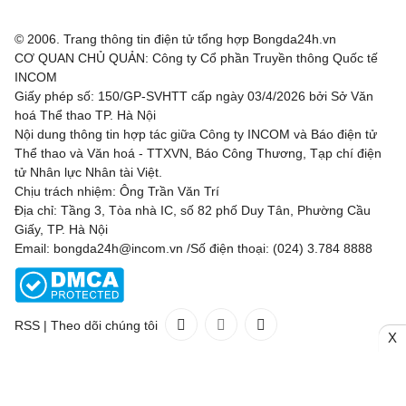
© 2006. Trang thông tin điện tử tổng hợp Bongda24h.vn
CƠ QUAN CHỦ QUẢN: Công ty Cổ phần Truyền thông Quốc tế
INCOM
Giấy phép số: 150/GP-SVHTT cấp ngày 03/4/2026 bởi Sở Văn
hoá Thể thao TP. Hà Nội
Nội dung thông tin hợp tác giữa Công ty INCOM và Báo điện tử
Thể thao và Văn hoá - TTXVN, Báo Công Thương, Tạp chí điện
tử Nhân lực Nhân tài Việt.
Chịu trách nhiệm: Ông Trần Văn Trí
Địa chỉ: Tầng 3, Tòa nhà IC, số 82 phố Duy Tân, Phường Cầu
Giấy, TP. Hà Nội
Email: bongda24h@incom.vn /Số điện thoại: (024) 3.784 8888
RSS
|
Theo dõi chúng tôi
X
Liên hệ
Quảng cáo
(024) 3.784 8888
Toàn bộ bản quyền thuộc
Bongda24h.vn