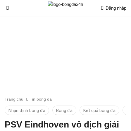
Đăng nhập
Trang chủ
Tin bóng đá
Nhận định bóng đá
Bóng đá
Kết quả bóng đá
Ti
PSV Eindhoven vô địch giải