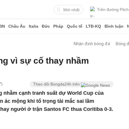
Trên đường Pitch
Mới nhất
BN
Châu Âu
Italia
Đức
Pháp
Quốc tế
LTĐ-KQ
Bình luận
Nhận định bóng đá
Bóng 
ng vì sự cố thay nhầm
7)
Theo dõi Bongda24h trên
g nhằm cạnh tranh suất dự World Cup của
 ác mộng khi tổ trọng tài mắc sai lầm
thay người ở trận Santos FC thua Coritiba 0-3.