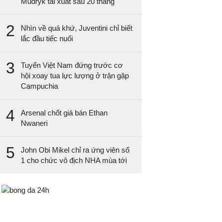
Mudryk tái xuất sau 20 tháng
2
Nhìn về quá khứ, Juventini chỉ biết
lắc đầu tiếc nuối
3
Tuyển Việt Nam đứng trước cơ
hội xoay tua lực lượng ở trận gặp
Campuchia
4
Arsenal chốt giá bán Ethan
Nwaneri
5
John Obi Mikel chỉ ra ứng viên số
1 cho chức vô địch NHA mùa tới
Bongda24h.vn