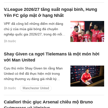
V.League 2026/27 tăng suất ngoại binh, Hưng
Yên FC góp mặt ở hạng Nhất
VPF đã công bố những điểm mới đáng
chú ý của mùa giải bóng đá chuyên
nghiệp quốc gia 2026/27, trong đó nổi
bật là việc tăng số lượng ngoại binh tại
1h trước
V.League và sự xuất hiện của Hưng Yên
FC ở giải hạng Nhất.
Shay Given ca ngợi Tielemans là một món hời
với Man United
Cựu thủ môn Shay Given tin rằng Man
United có thể đã thực hiện một trong
những thương vụ đáng giá nhất kỳ
chuyển nhượng hè khi chiêu mộ Youri
1h trước
Manchester United
Tielemans với mức phí chỉ 35 triệu bảng.
Calafiori thúc giục Arsenal chiêu mộ Bruno