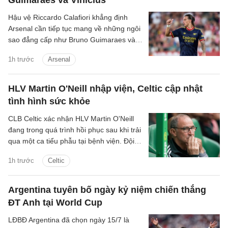
Guimaraes và Vinicius
Hậu vệ Riccardo Calafiori khẳng định
Arsenal cần tiếp tục mang về những ngôi
sao đẳng cấp như Bruno Guimaraes và
Vinicius Junior nếu muốn duy trì vị thế số
1h trước
Arsenal
một và hướng đến một mùa giải thành
công hơn nữa.
HLV Martin O'Neill nhập viện, Celtic cập nhật
tình hình sức khỏe
CLB Celtic xác nhận HLV Martin O'Neill
đang trong quá trình hồi phục sau khi trải
qua một ca tiểu phẫu tại bệnh viện. Đội
bóng Scotland cũng kêu gọi người hâm
1h trước
Celtic
mộ và truyền thông tôn trọng quyền riêng
tư của chiến lược gia 74 tuổi cùng gia
đình.
Argentina tuyên bố ngày kỷ niệm chiến thắng
ĐT Anh tại World Cup
LĐBĐ Argentina đã chọn ngày 15/7 là