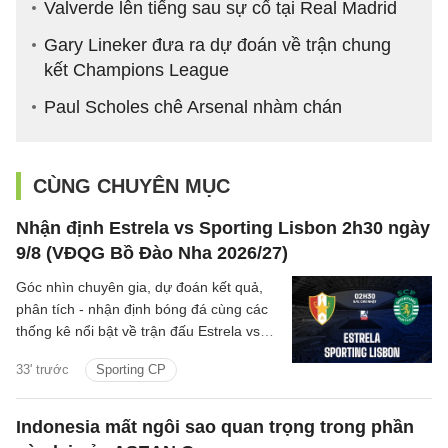
Valverde lên tiếng sau sự cố tại Real Madrid
Gary Lineker đưa ra dự đoán về trận chung
kết Champions League
Paul Scholes chê Arsenal nhàm chán
CÙNG CHUYÊN MỤC
Nhận định Estrela vs Sporting Lisbon 2h30 ngày
9/8 (VĐQG Bồ Đào Nha 2026/27)
Góc nhìn chuyên gia, dự đoán kết quả,
phân tích - nhận định bóng đá cùng các
thống kê nổi bật về trận đấu Estrela vs
Sporting Lisbon thuộc giải VĐQG Bồ Đào
33' trước
Sporting CP
Nha 2026/27 đêm nay.
Indonesia mất ngôi sao quan trọng trong phần