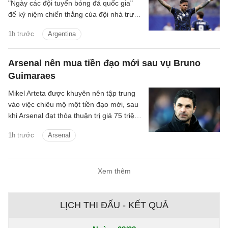
"Ngày các đội tuyển bóng đá quốc gia"
để kỷ niệm chiến thắng của đội nhà trước
Anh ở bán kết World Cup 2026.
1h trước
Argentina
Arsenal nên mua tiền đạo mới sau vụ Bruno
Guimaraes
Mikel Arteta được khuyên nên tập trung
vào việc chiêu mộ một tiền đạo mới, sau
khi Arsenal đạt thỏa thuận trị giá 75 triệu
bảng để chiêu mộ Bruno Guimaraes.
1h trước
Arsenal
Xem thêm
LỊCH THI ĐẤU - KẾT QUẢ